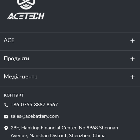
ACE
Продукти
Про нас
Стійкість
Медіа-центр
Зберігання енергії
Центр обробки даних та серверна кімната
контакт
Новини
+86-0755-8887 8567
Сила руху
Блог
sales@acebattery.com
29F, Hanking Financial Center, No.9968 Shennan
Елемент батареї
Avenue, Nanshan District, Shenzhen, China