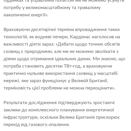
будинках та управління попитом ми не можемо усунути
потребу у великомасштабному та тривалому
накопиченні енергії».
Враховуючи десятирічні терміни впровадження таких
технологій, як водневі печери, Карденас наголосив на
важливості діяти зараз: «Дебати щодо точних обсягів
сховищ є природними, але ми не можемо зволікати з
діями щодо отримання ідеальних даних. Ми знаємо, що
потреба становить десятки ТВт·год, а враховуючи
практично нульове використання сховищ у масштабі
мережі, яке зараз функціонує у Великій Британії,
терміновість цієї проблеми не можна переоцінити».
Результати дослідження підтверджують зростаючі
заклики до комплексного планування енергетичної
інфраструктури, оскільки Велика Британія прискорює
перехід від газового опалення.