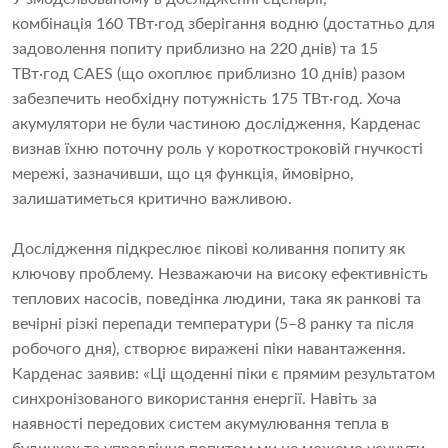
комбінація 160 ТВт·год зберігання водню (достатньо для
задоволення попиту приблизно на 220 днів) та 15
ТВт·год CAES (що охоплює приблизно 10 днів) разом
забезпечить необхідну потужність 175 ТВт·год. Хоча
акумулятори не були частиною дослідження, Карденас
визнав їхню поточну роль у короткостроковій гнучкості
мережі, зазначивши, що ця функція, ймовірно,
залишатиметься критично важливою.
Дослідження підкреслює пікові коливання попиту як
ключову проблему. Незважаючи на високу ефективність
теплових насосів, поведінка людини, така як ранкові та
вечірні різкі перепади температури (5–8 ранку та після
робочого дня), створює виражені піки навантаження.
Карденас заявив: «Ці щоденні піки є прямим результатом
синхронізованого використання енергії. Навіть за
наявності передових систем акумулювання тепла в