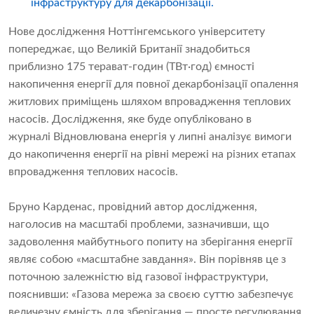
інфраструктуру для декарбонізації.
Нове дослідження Ноттінгемського університету
попереджає, що Великій Британії знадобиться
приблизно 175 терават-годин (ТВт·год) ємності
накопичення енергії для повної декарбонізації опалення
житлових приміщень шляхом впровадження теплових
насосів. Дослідження, яке буде опубліковано в
журналі Відновлювана енергія у липні аналізує вимоги
до накопичення енергії на рівні мережі на різних етапах
впровадження теплових насосів.
Бруно Карденас, провідний автор дослідження,
наголосив на масштабі проблеми, зазначивши, що
задоволення майбутнього попиту на зберігання енергії
являє собою «масштабне завдання». Він порівняв це з
поточною залежністю від газової інфраструктури,
пояснивши: «Газова мережа за своєю суттю забезпечує
величезну ємність для зберігання — просте регулювання