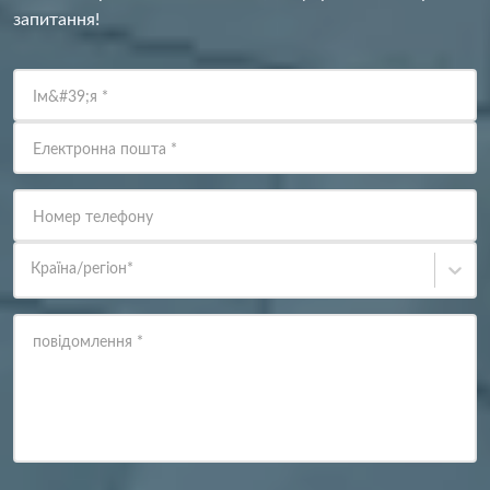
запитання!
Ім&#39;я
*
Електронна пошта
*
Номер телефону
Країна/регіон
*
повідомлення
*