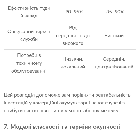
Ефективність туди
~90–95%
~85–90%
й назад
Від
Очікуваний термін
середнього до
Високий
служби
високого
Потреби в
Низький,
Середній,
технічному
локальний
централізований
обслуговуванні
Цей розподіл допоможе вам порівняти рентабельність
інвестицій у комерційні акумуляторні накопичувачі з
прибутковістю інвестицій у масштабнішу мережу.
7. Моделі власності та терміни окупності