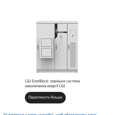
C&I-EnerBlock: зовнішня система
накопичення енергії C&I
Переглянути більше
Зв'яжіться з нами сьогодні, щоб обговорити ваші