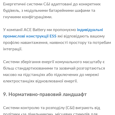
Енергетичні системи C&I адаптовані до конкретних
будівель, з модульними батарейними шафами та
гнучкими конфігураціями.
У компанії ACE Battery ми пропонуємо
індивідуальні
промислові конструкції ESS
які відповідають вашому
профілю навантаження, наявності простору та потребам
інтеграції.
Системи зберігання енергії комунального масштабу є
більш стандартизованими та зазвичай розгортаються
масово на підстанціях або підключених до мережі
електростанціях відновлюваної енергії.
9. Нормативно-правовий ландшафт
Системи контролю та розподілу (C&I) виграють від
політики «за лічильником», місцевих стимулів для