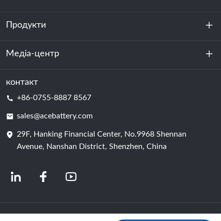
Продукти
Про нас
Стійкість
Медіа-центр
Зберігання енергії
Центр обробки даних та серверна кімната
контакт
Новини
+86-0755-8887 8567
Сила руху
Блог
sales@acebattery.com
29F, Hanking Financial Center, No.9968 Shennan
Елемент батареї
Avenue, Nanshan District, Shenzhen, China
© 2024 Китайські виробники літій-іонних акумуляторів | Завод і компанія з