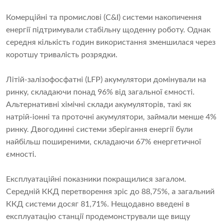
Комерційні та промислові (C&I) системи накопичення
енергії підтримували стабільну щоденну роботу. Однак
середня кількість годин використання зменшилася через
коротшу тривалість розрядки.
Літій-залізофосфатні (LFP) акумулятори домінували на
ринку, складаючи понад 96% від загальної ємності.
Альтернативні хімічні склади акумуляторів, такі як
натрій-іонні та проточні акумулятори, займали менше 4%
ринку. Двогодинні системи зберігання енергії були
найбільш поширеними, складаючи 67% енергетичної
ємності.
Експлуатаційні показники покращилися загалом.
Середній ККД перетворення зріс до 88,75%, а загальний
ККД системи досяг 81,71%. Нещодавно введені в
експлуатацію станції продемонстрували ще вищу