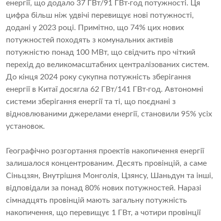
енергії, що додало 37 ГВт/91 ГВт·год потужності. Ця
цифра більш ніж удвічі перевищує нові потужності,
додані у 2023 році. Примітно, що 74% цих нових
потужностей походять з комунальних активів
потужністю понад 100 МВт, що свідчить про чіткий
перехід до великомасштабних централізованих систем.
До кінця 2024 року сукупна потужність зберігання
енергії в Китаї досягла 62 ГВт/141 ГВт·год. Автономні
системи зберігання енергії та ті, що поєднані з
відновлюваними джерелами енергії, становили 95% усіх
установок.
Географічно розгортання проектів накопичення енергії
залишалося концентрованим. Десять провінцій, а саме
Сіньцзян, Внутрішня Монголія, Цзянсу, Шаньдун та інші,
відповідали за понад 80% нових потужностей. Наразі
сімнадцять провінцій мають загальну потужність
накопичення, що перевищує 1 ГВт, а чотири провінції