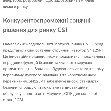
інвертори, розроблені, щоб задовольнити мінливі
вимоги ринку.
Конкурентоспроможні сонячні
рішення для ринку C&I
Намагаючись задовольнити потреби ринку C&I, Sineng
представила свій останній струнний інвертор SN125PT.
Це інноваційне рішення може похвалитися поєднанням
передових функцій безпеки та чудового керування
продуктивністю. Завдяки вбудованому автоматичному
переривачу дугового замикання та короткому часу
перемикання, SN125PT забезпечує високі стандарти
безпеки, спрощуючи локальне та дистанційне
обслуговування та оптимізуючи LCOE для сонячної
станції C&I.