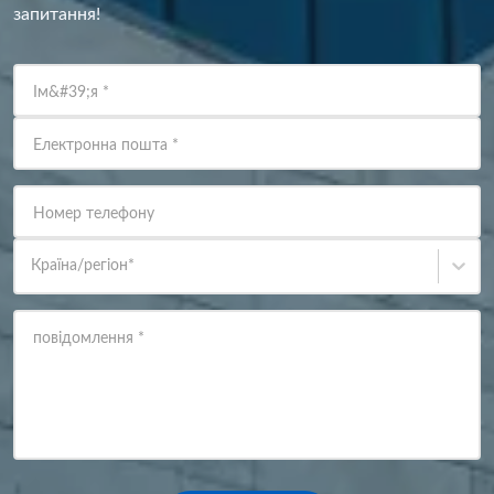
запитання!
Ім&#39;я
*
Електронна пошта
*
Номер телефону
Країна/регіон
*
повідомлення
*