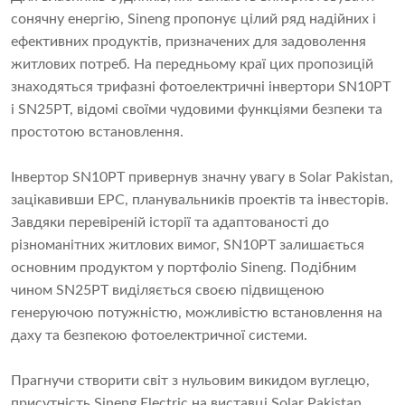
сонячну енергію, Sineng пропонує цілий ряд надійних і
ефективних продуктів, призначених для задоволення
житлових потреб. На передньому краї цих пропозицій
знаходяться трифазні фотоелектричні інвертори SN10PT
і SN25PT, відомі своїми чудовими функціями безпеки та
простотою встановлення.
Інвертор SN10PT привернув значну увагу в Solar Pakistan,
зацікавивши EPC, планувальників проектів та інвесторів.
Завдяки перевіреній історії та адаптованості до
різноманітних житлових вимог, SN10PT залишається
основним продуктом у портфоліо Sineng. Подібним
чином SN25PT виділяється своєю підвищеною
генеруючою потужністю, можливістю встановлення на
даху та безпекою фотоелектричної системи.
Прагнучи створити світ з нульовим викидом вуглецю,
присутність Sineng Electric на виставці Solar Pakistan