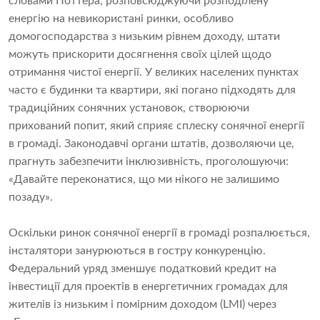
словами Поттера, розповсюджуючи розподілену
енергію на невикористані ринки, особливо
домогосподарства з низьким рівнем доходу, штати
можуть прискорити досягнення своїх цілей щодо
отримання чистої енергії. У великих населених пунктах
часто є будинки та квартири, які погано підходять для
традиційних сонячних установок, створюючи
прихований попит, який сприяє сплеску сонячної енергії
в громаді. Законодавчі органи штатів, дозволяючи це,
прагнуть забезпечити інклюзивність, проголошуючи:
«Давайте переконатися, що ми нікого не залишимо
позаду».
Оскільки ринок сонячної енергії в громаді розпалюється,
інсталятори занурюються в гостру конкуренцію.
Федеральний уряд зменшує податковий кредит на
інвестиції для проектів в енергетичних громадах для
жителів із низьким і помірним доходом (LMI) через