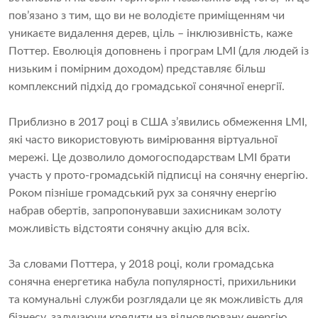
пов’язано з тим, що ви не володієте приміщенням чи
уникаєте видалення дерев, ціль – інклюзивність, каже
Поттер. Еволюція доповнень і програм LMI (для людей із
низьким і помірним доходом) представляє більш
комплексний підхід до громадської сонячної енергії.
Приблизно в 2017 році в США з’явились обмеження LMI,
які часто використовують вимірювання віртуальної
мережі. Це дозволило домогосподарствам LMI брати
участь у прото-громадській підписці на сонячну енергію.
Роком пізніше громадський рух за сонячну енергію
набрав обертів, запропонувавши захисникам золоту
можливість відстояти сонячну акцію для всіх.
За словами Поттера, у 2018 році, коли громадська
сонячна енергетика набула популярності, прихильники
та комунальні служби розглядали це як можливість для
бізнесу, залучаючи кредити на відновлювану енергію.