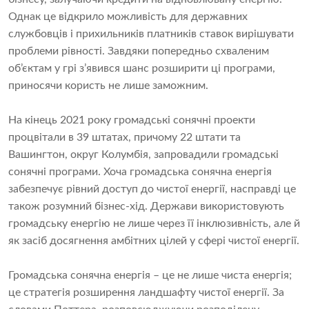
Однак це відкрило можливість для державних
службовців і прихильників платників ставок вирішувати
проблеми рівності. Завдяки попередньо схваленим
об’єктам у грі з’явився шанс розширити ці програми,
приносячи користь не лише заможним.
На кінець 2021 року громадські сонячні проекти
процвітали в 39 штатах, причому 22 штати та
Вашингтон, округ Колумбія, запровадили громадські
сонячні програми. Хоча громадська сонячна енергія
забезпечує рівний доступ до чистої енергії, насправді це
також розумний бізнес-хід. Держави використовують
громадську енергію не лише через її інклюзивність, але й
як засіб досягнення амбітних цілей у сфері чистої енергії.
Громадська сонячна енергія – це не лише чиста енергія;
це стратегія розширення ландшафту чистої енергії. За