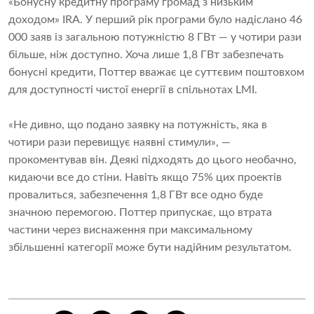
«Бонусну кредитну програму громад з низьким
доходом» IRA. У перший рік програми було надіслано 46
000 заяв із загальною потужністю 8 ГВт — у чотири рази
більше, ніж доступно. Хоча лише 1,8 ГВт забезпечать
бонусні кредити, Поттер вважає це суттєвим поштовхом
для доступності чистої енергії в спільнотах LMI.
«Не дивно, що подано заявку на потужність, яка в
чотири рази перевищує наявні стимули», —
прокоментував він. Деякі підходять до цього необачно,
кидаючи все до стіни. Навіть якщо 75% цих проектів
провалиться, забезпечення 1,8 ГВт все одно буде
значною перемогою. Поттер припускає, що втрата
частини через виснаження при максимальному
збільшенні категорії може бути надійним результатом.