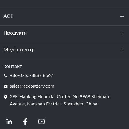
ACE
Продукти
Про нас
Стійкість
Медіа-центр
Зберігання енергії
Центр обробки даних та серверна кімната
контакт
Новини
+86-0755-8887 8567
Сила руху
Блог
sales@acebattery.com
29F, Hanking Financial Center, No.9968 Shennan
Елемент батареї
Avenue, Nanshan District, Shenzhen, China