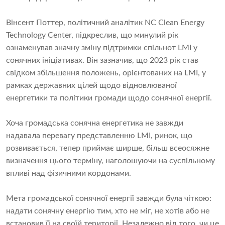
Вінсент Поттер, політичний аналітик NC Clean Energy
Technology Center, підкреслив, що минулий рік
ознаменував значну зміну підтримки спільнот LMI у
сонячних ініціативах. Він зазначив, що 2023 рік став
свідком збільшення положень, орієнтованих на LMI, у
рамках державних цілей щодо відновлюваної
енергетики та політики громади щодо сонячної енергії.
Хоча громадська сонячна енергетика не завжди
надавала перевагу представленню LMI, ринок, що
розвивається, тепер приймає ширше, більш всеосяжне
визначення цього терміну, наголошуючи на суспільному
впливі над фізичними кордонами.
Мета громадської сонячної енергії завжди була чіткою:
надати сонячну енергію тим, хто не міг, не хотів або не
встановив її на своїй території. Незалежно від того, чи це