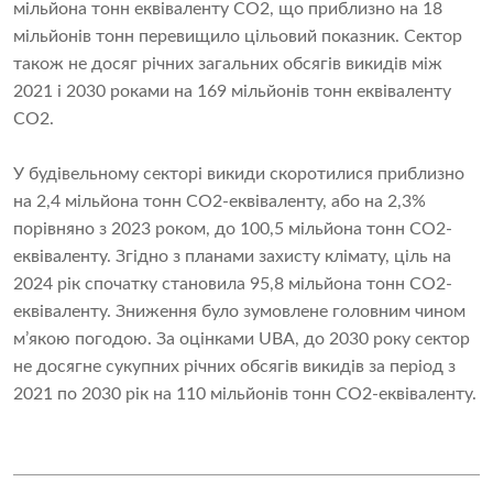
мільйона тонн еквіваленту CO2, що приблизно на 18
мільйонів тонн перевищило цільовий показник. Сектор
також не досяг річних загальних обсягів викидів між
2021 і 2030 роками на 169 мільйонів тонн еквіваленту
CO2.
У будівельному секторі викиди скоротилися приблизно
на 2,4 мільйона тонн CO2-еквіваленту, або на 2,3%
порівняно з 2023 роком, до 100,5 мільйона тонн CO2-
еквіваленту. Згідно з планами захисту клімату, ціль на
2024 рік спочатку становила 95,8 мільйона тонн CO2-
еквіваленту. Зниження було зумовлене головним чином
м’якою погодою. За оцінками UBA, до 2030 року сектор
не досягне сукупних річних обсягів викидів за період з
2021 по 2030 рік на 110 мільйонів тонн CO2-еквіваленту.