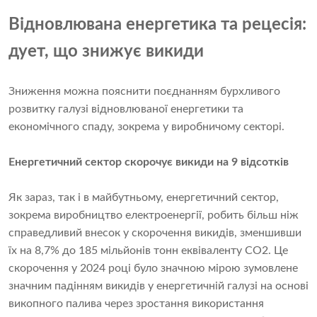
Відновлювана енергетика та рецесія:
дует, що знижує викиди
Зниження можна пояснити поєднанням бурхливого
розвитку галузі відновлюваної енергетики та
економічного спаду, зокрема у виробничому секторі.
Енергетичний сектор скорочує викиди на 9 відсотків
Як зараз, так і в майбутньому, енергетичний сектор,
зокрема виробництво електроенергії, робить більш ніж
справедливий внесок у скорочення викидів, зменшивши
їх на 8,7% до 185 мільйонів тонн еквіваленту CO2. Це
скорочення у 2024 році було значною мірою зумовлене
значним падінням викидів у енергетичній галузі на основі
викопного палива через зростання використання