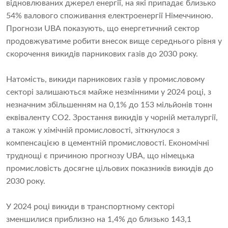
відновлюваних джерел енергії, на які припадає близько
54% ​​валового споживання електроенергії Німеччиною.
Прогнози UBA показують, що енергетичний сектор
продовжуватиме робити внесок вище середнього рівня у
скорочення викидів парникових газів до 2030 року.
Натомість, викиди парникових газів у промисловому
секторі залишаються майже незмінними у 2024 році, з
незначним збільшенням на 0,1% до 153 мільйонів тонн
еквіваленту CO2. Зростання викидів у чорній металургії,
а також у хімічній промисловості, зіткнулося з
компенсацією в цементній промисловості. Економічні
труднощі є причиною прогнозу UBA, що німецька
промисловість досягне цільових показників викидів до
2030 року.
У 2024 році викиди в транспортному секторі
зменшилися приблизно на 1,4% до близько 143,1