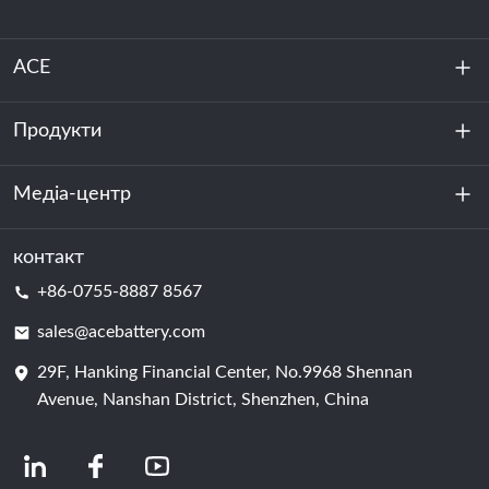
ACE
Продукти
Про нас
Стійкість
Медіа-центр
Зберігання енергії
Центр обробки даних та серверна кімната
контакт
Новини
+86-0755-8887 8567
Сила руху
Блог
sales@acebattery.com
29F, Hanking Financial Center, No.9968 Shennan
Елемент батареї
Avenue, Nanshan District, Shenzhen, China