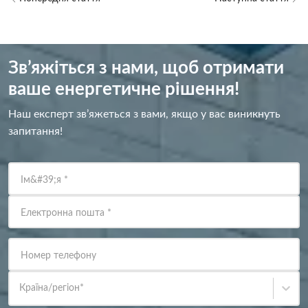
Зв’яжіться з нами, щоб отримати
ваше енергетичне рішення!
Наш експерт зв’яжеться з вами, якщо у вас виникнуть
запитання!
Ім&#39;я
*
Електронна пошта
*
Номер телефону
Країна/регіон
*