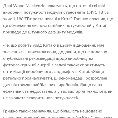
Дані Wood Mackenzie показують, що поточні світові
виробничі потужності модулів становлять 1,491 ТВт, з
яких 1,188 ТВт розташовані в Китаї. Гришко пояснив, що
це обмеження експлуатаційних потужностей у Китаї
призведе до штучного дефіциту модулів.
«Те, що робить уряд Китаю в цьому відношенні, має
значення», – пояснила вона, додавши, що нещодавно
опубліковані рекомендації щодо виробництва
фотоелектричної енергії в галузі також сприятимуть
оптимізації виробничого ландшафту в Китаї. «Якщо
ретельно проаналізувати, ці рекомендації розроблені
для підтримки найбільших виробників. Якщо ваша
ефективність недостатня, а у вас застарілі технології, ви
не зможете створити нові потужності».
Гришко також зазначила, що більшість нещодавно
оголошених виробничих потужностей у Китаї призначені