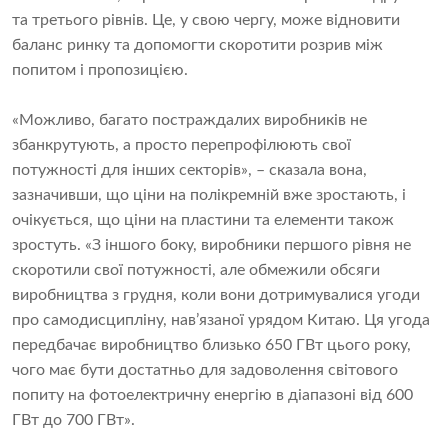
та третього рівнів. Це, у свою чергу, може відновити
баланс ринку та допомогти скоротити розрив між
попитом і пропозицією.
«Можливо, багато постраждалих виробників не
збанкрутують, а просто перепрофілюють свої
потужності для інших секторів», – сказала вона,
зазначивши, що ціни на полікремній вже зростають, і
очікується, що ціни на пластини та елементи також
зростуть. «З іншого боку, виробники першого рівня не
скоротили свої потужності, але обмежили обсяги
виробництва з грудня, коли вони дотримувалися угоди
про самодисципліну, нав’язаної урядом Китаю. Ця угода
передбачає виробництво близько 650 ГВт цього року,
чого має бути достатньо для задоволення світового
попиту на фотоелектричну енергію в діапазоні від 600
ГВт до 700 ГВт».