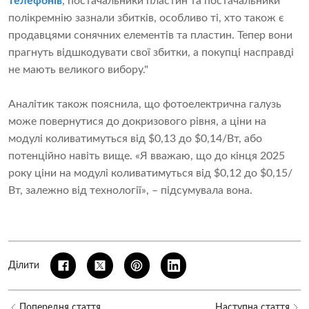
телефонів
, постачальники пластин та постачальники
полікремнію зазнали збитків, особливо ті, хто також є
продавцями сонячних елементів та пластин. Тепер вони
прагнуть відшкодувати свої збитки, а покупці насправді
не мають великого вибору."
Аналітик також пояснила, що фотоелектрична галузь
може повернутися до докризового рівня, а ціни на
модулі коливатимуться від $0,13 до $0,14/Вт, або
потенційно навіть вище. «Я вважаю, що до кінця 2025
року ціни на модулі коливатимуться від $0,12 до $0,15/
Вт, залежно від технології», – підсумувала вона.
Ділити
Попередня стаття
Наступна стаття