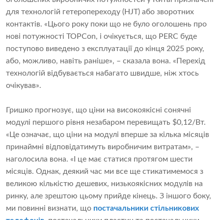
для технологій гетеропереходу (HJT) або зворотних
контактів. «Цього року поки що не було оголошень про
нові потужності TOPCon, і очікується, що PERC буде
поступово виведено з експлуатації до кінця 2025 року,
або, можливо, навіть раніше», – сказала вона. «Перехід
технологій відбувається набагато швидше, ніж хтось
очікував».
Гришко прогнозує, що ціни на високоякісні сонячні
модулі першого рівня незабаром перевищать $0,12/Вт.
«Це означає, що ціни на модулі вперше за кілька місяців
принаймні відповідатимуть виробничим витратам», –
наголосила вона. «І це має статися протягом шести
місяців. Однак, деякий час ми все ще стикатимемося з
великою кількістю дешевих, низькоякісних модулів на
ринку, але зрештою цьому прийде кінець. З іншого боку,
ми повинні визнати, що
постачальники стільникових