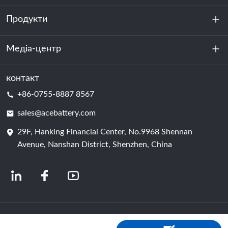
Продукти
Про нас
Стійкість
Медіа-центр
Зберігання енергії
Центр обробки даних та серверна кімната
контакт
Новини
+86-0755-8887 8567
Сила руху
Блог
sales@acebattery.com
29F, Hanking Financial Center, No.9968 Shennan
Елемент батареї
Avenue, Nanshan District, Shenzhen, China
© 2024 Китайські виробники літій-іонних акумуляторів | Завод і компанія з