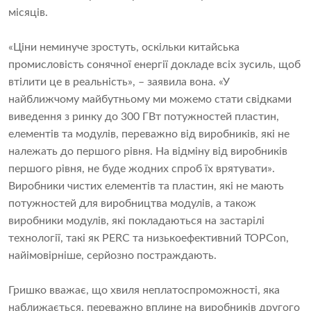
місяців.
«Ціни неминуче зростуть, оскільки китайська
промисловість сонячної енергії докладе всіх зусиль, щоб
втілити це в реальність», – заявила вона. «У
найближчому майбутньому ми можемо стати свідками
виведення з ринку до 300 ГВт потужностей пластин,
елементів та модулів, переважно від виробників, які не
належать до першого рівня. На відміну від виробників
першого рівня, не буде жодних спроб їх врятувати».
Виробники чистих елементів та пластин, які не мають
потужностей для виробництва модулів, а також
виробники модулів, які покладаються на застарілі
технології, такі як PERC та низькоефективний TOPCon,
найімовірніше, серйозно постраждають.
Гришко вважає, що хвиля неплатоспроможності, яка
наближається, переважно вплине на виробників другого