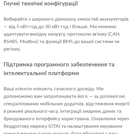
Гнучкі технічні конфігурації
Вибирайте з широкого діапазону ємностей акумуляторів
— від 5 кВт·год до 30 кВт·год і більше. Ми можемо
адаптувати вихідну напругу, протоколи зв'язку (CAN,
RS485, Modbus) та функції BMS до вашої системи чи
регіону.
Підтримка програмного забезпечення та
інтелектуальної платформи
Ваші клієнти очікують сучасного досвіду. Ми
допоможемо вам запропонувати його — за допомогою
спеціалізованих мобільних додатків, відстеження енергії
в режимі реального часу, інтеграції хмарних даних та
брендованого інтерфейсу користувача. Оновлення через
бездротову мережу (OTA) та налаштування керування
користувачами також можуть бути вбудовані у ваш