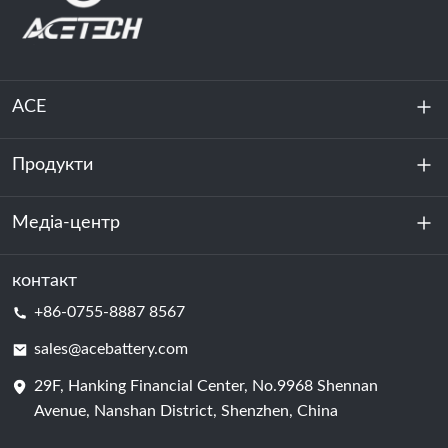
ACE
Продукти
Про нас
Стійкість
Медіа-центр
Зберігання енергії
Центр обробки даних та серверна кімната
контакт
Новини
+86-0755-8887 8567
Сила руху
Блог
sales@acebattery.com
29F, Hanking Financial Center, No.9968 Shennan
Елемент батареї
Avenue, Nanshan District, Shenzhen, China