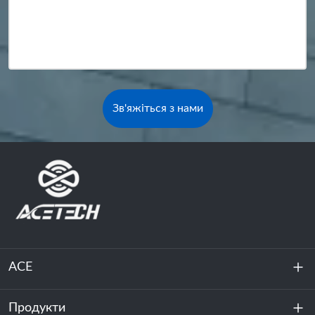
Зв'яжіться з нами
ACE
Продукти
Про нас