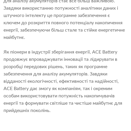
для аналізу акумуляторів стає все більш важливою.
Завдяки використанню потужності аналітики даних і
штучного інтелекту це програмне забезпечення є
ключем до розкриття повного потенціалу накопичення
енергії, забезпечуючи більш стале та стійке енергетичне
майбутнє.
Як піонери в індустрії зберігання енергії, ACE Battery
продовжує впроваджувати інновації та лідирувати в
розробці передових рішень, таких як програмне
забезпечення для аналізу акумуляторів. Завдяки
відданості екологічності, ефективності та надійності,
ACE Battery дає змогу як компаніям, так і окремим
особам використовувати потужність накопичувачів
енергії та формувати світліше та чистіше майбутнє для
прийдешніх поколінь.