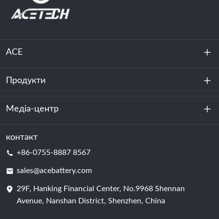
ACE
Продукти
Про нас
Стійкість
Медіа-центр
Зберігання енергії
Центр обробки даних та серверна кімната
контакт
Новини
+86-0755-8887 8567
Сила руху
Блог
sales@acebattery.com
29F, Hanking Financial Center, No.9968 Shennan
Елемент батареї
Avenue, Nanshan District, Shenzhen, China