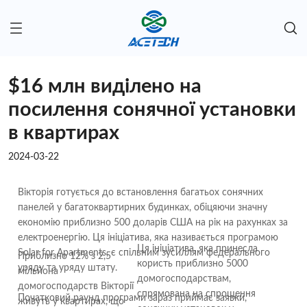
н
и
к
і
в
$16 млн виділено на
о
р
посилення сонячної установки
е
н
в квартирах
д
2024-03-22
и
,
д
Вікторія готується до встановлення багатьох сонячних
е
панелей у багатоквартирних будинках, обіцяючи значну
м
економію приблизно 500 доларів США на рік на рахунках за
о
електроенергію. Ця ініціатива, яка називається програмою
Ця ініціатива, яка принесла
н
Solar for Apartments, є спільним зусиллям федерального
Приблизно 12% з 2,5
користь приблизно 5000
с
уряду та уряду штату.
мільйона
домогосподарствам,
т
домогосподарств Вікторії
спрямована на спрощення
р
Початковий раунд програми зараз приймає заявки,
живуть у квартирах, що