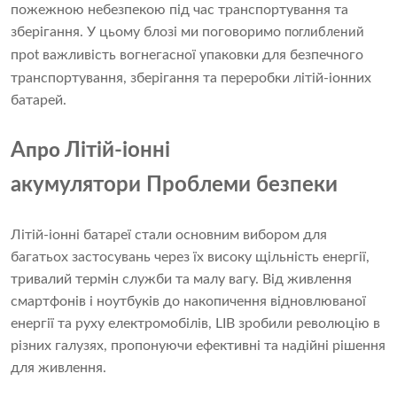
пожежною небезпекою під час транспортування та
зберігання. У цьому блозі ми поговоримо
поглиблений
про
важливість вогнегасної упаковки для безпечного
t
транспортування, зберігання та переробки літій-іонних
батарей.
A
Літій-іонні
про
акумулятори Проблеми безпеки
Літій-іонні батареї стали основним вибором для
багатьох застосувань через їх високу щільність енергії,
тривалий термін служби та малу вагу. Від живлення
смартфонів і ноутбуків до накопичення відновлюваної
енергії та руху електромобілів, LIB зробили революцію в
різних галузях, пропонуючи ефективні та надійні рішення
для живлення.