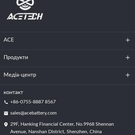
ACE
Продукти
Про нас
Стійкість
Медіа-центр
Зберігання енергії
Центр обробки даних та серверна кімната
контакт
Новини
+86-0755-8887 8567
Сила руху
Блог
sales@acebattery.com
29F, Hanking Financial Center, No.9968 Shennan
Елемент батареї
Avenue, Nanshan District, Shenzhen, China