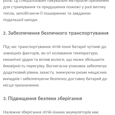
роль. Ці спеціалізовані пакувальні матеріали призначені
для стримування та придушення пожежі у разі витоку
тепла, запобігаючи її поширенню та завданню
подальшої шкоди.
Забезпечення безпечного транспортування
2.
Під час транспортування літій-іонні батареї чутливі до
зовнішніх факторів, як-от коливання температури,
механічні удари та вплив вологи, що може збільшити
ймовірність перегріву. Вогнегасна упаковка забезпечує
додатковий рівень захисту, знижуючи ризик нещасних
випадків і забезпечуючи безпечну доставку батарей до
місця призначення.
Підвищення безпеки зберігання
3.
Належне зберігання літій-іонних акумуляторів має