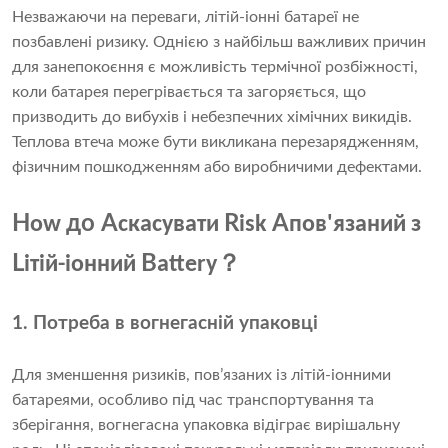
Незважаючи на переваги, літій-іонні батареї не
позбавлені ризику. Однією з найбільш важливих причин
для занепокоєння є можливість термічної розбіжності,
коли батарея перегрівається та загоряється, що
призводить до вибухів і небезпечних хімічних викидів.
Теплова втеча може бути викликана перезарядженням,
фізичним пошкодженням або виробничими дефектами.
H
до A
R
A
ow
скасувати
isk
пов'язаний з
？
L
B
ітій-іонний
attery
1. Потреба в вогнегасній упаковці
Для зменшення ризиків, пов’язаних із літій-іонними
батареями, особливо під час транспортування та
зберігання, вогнегасна упаковка відіграє вирішальну