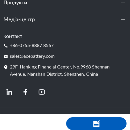
Продукти
Про нас
Стійкість
Медіа-центр
Зберігання енергії
Центр обробки даних та серверна кімната
контакт
Новини
+86-0755-8887 8567
Сила руху
Блог
sales@acebattery.com
29F, Hanking Financial Center, No.9968 Shennan
Елемент батареї
Avenue, Nanshan District, Shenzhen, China
© 2024 Китайські виробники літій-іонних акумуляторів | Завод і компанія з
виробництва літієвих акумуляторів | Акумулятор ACE від Shopastro
Політика конфіденційності
粤ICP备2022150578号
-4