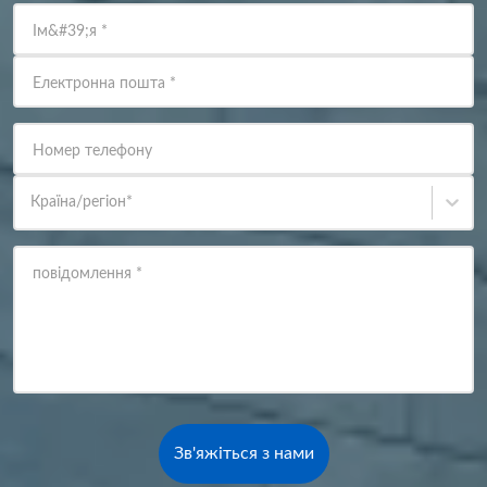
Ім&#39;я
*
Електронна пошта
*
Номер телефону
Країна/регіон
*
повідомлення
*
Зв'яжіться з нами