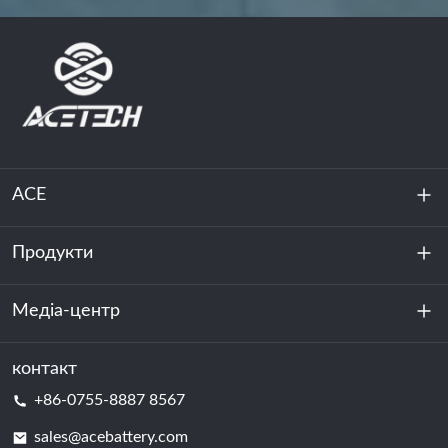
ACE
Продукти
Про нас
Стійкість
Медіа-центр
Зберігання енергії
Центр обробки даних та серверна кімната
контакт
Новини
+86-0755-8887 8567
Сила руху
Блог
sales@acebattery.com