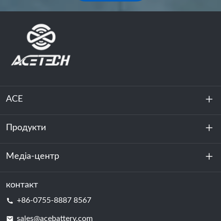
ACE
Продукти
Про нас
Стійкість
Медіа-центр
Зберігання енергії
Центр обробки даних та серверна кімната
контакт
Новини
+86-0755-8887 8567
Сила руху
Блог
sales@acebattery.com