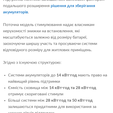
подальшого розширення
рішення для зберігання
акумуляторів
.
Поточна модель стимулювання надає власникам
нерухомості знижки на встановлення, які
масштабуються залежно від розміру батареї,
заохочуючи ширшу участь та просуваючи системи
відповідного розміру для житлових приміщень.
Згідно з існуючою структурою:
Системи акумуляторів до
14 кВт⋅год
мають право на
найвищий рівень підтримки
Ємність сховища між
14 кВт⋅год та 28 кВт⋅год
отримує скориговані стимули
Більші системи між
28 кВт⋅год та 50 кВт⋅год
залишаються придатними для використання за