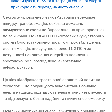
накопичувачі, BESS та інтеграція сонячної енергії
прискорюють перехід на чисту енергію.
Сектор житлової енергетики Австралії переживає
швидку трансформацію, оскільки
домашнє
акумуляторне сховище
Впровадження прискорюється
по всій країні. Понад 400 000 житлових акумуляторних
систем було встановлено протягом трохи більше ніж
десяти місяців, що сукупно сприяє
11,2 ГВт·год
потужності накопичення енергії
та посилення
зростаючої ролі розподіленої енергетичної
інфраструктури.
Ця віха відображає зростаючий споживчий попит на
технології, що покращують використання сонячної
енергії на дахах, підвищують енергетичну незалежність
та підтримують більш надійну та гнучку енергомережу.
Оскільки накопичення енергії в житлових приміщеннях