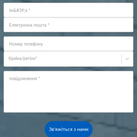
Ім&#39;я
*
Електронна пошта
*
Номер телефону
Країна/регіон
*
повідомлення
*
Зв'яжіться з нами