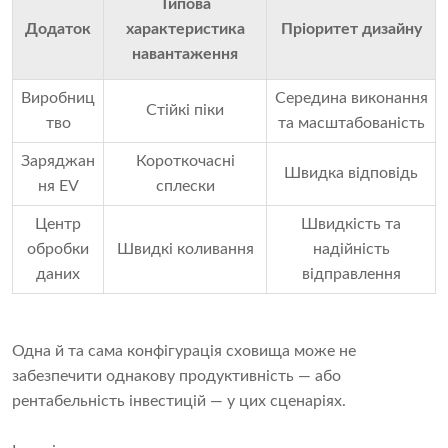
Типова
Додаток
характеристика
Пріоритет дизайну
навантаження
Виробниц
Середина виконання
Стійкі піки
тво
та масштабованість
Заряджан
Короткочасні
Швидка відповідь
ня EV
сплески
Центр
Швидкість та
обробки
Швидкі коливання
надійність
даних
відправлення
Одна й та сама конфігурація сховища може не
забезпечити однакову продуктивність — або
рентабельність інвестицій — у цих сценаріях.