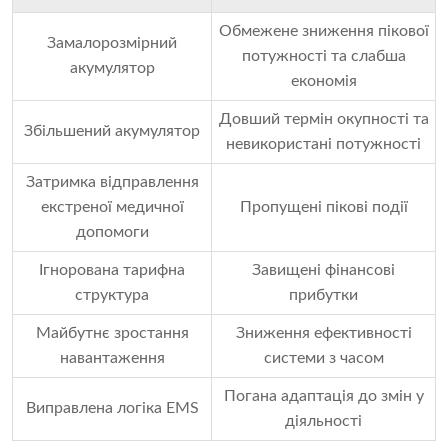
Обмежене зниження пікової
Замалорозмірний
потужності та слабша
акумулятор
економія
Довший термін окупності та
Збільшений акумулятор
невикористані потужності
Затримка відправлення
екстреної медичної
Пропущені пікові події
допомоги
Ігнорована тарифна
Завищені фінансові
структура
прибутки
Майбутнє зростання
Зниження ефективності
навантаження
системи з часом
Погана адаптація до змін у
Виправлена ​​логіка EMS
діяльності