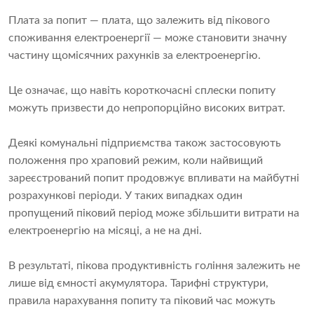
Плата за попит — плата, що залежить від пікового
споживання електроенергії — може становити значну
частину щомісячних рахунків за електроенергію.
Це означає, що навіть короткочасні сплески попиту
можуть призвести до непропорційно високих витрат.
Деякі комунальні підприємства також застосовують
положення про храповий режим, коли найвищий
зареєстрований попит продовжує впливати на майбутні
розрахункові періоди. У таких випадках один
пропущений піковий період може збільшити витрати на
електроенергію на місяці, а не на дні.
В результаті, пікова продуктивність гоління залежить не
лише від ємності акумулятора. Тарифні структури,
правила нарахування попиту та піковий час можуть