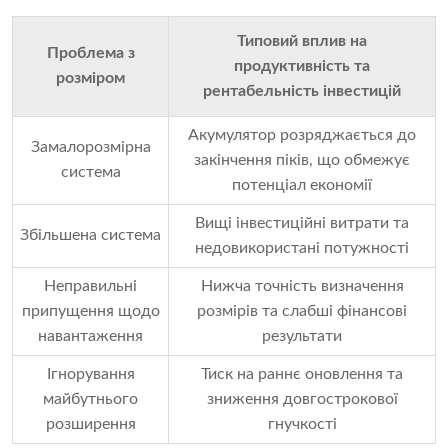
Типовий вплив на
Проблема з
продуктивність та
розміром
рентабельність інвестицій
Акумулятор розряджається до
Замалорозмірна
закінчення піків, що обмежує
система
потенціал економії
Вищі інвестиційні витрати та
Збільшена система
недовикористані потужності
Неправильні
Нижча точність визначення
припущення щодо
розмірів та слабші фінансові
навантаження
результати
Ігнорування
Тиск на раннє оновлення та
майбутнього
зниження довгострокової
розширення
гнучкості