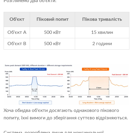
Розглянемо два об'єкти:
Об'єкт
Піковий попит
Пікова тривалість
Об'єкт A
500 кВт
15 хвилин
Об'єкт B
500 кВт
2 години
Хоча обидва об'єкти досягають однакового пікового
попиту, їхні вимоги до зберігання суттєво відрізняються.
Система, розроблена лише для максимальної