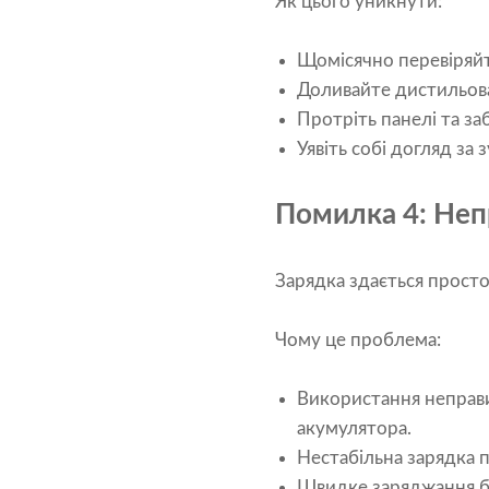
Як цього уникнути:
Щомісячно перевіряйт
Доливайте дистильова
Протріть панелі та за
Уявіть собі догляд за 
Помилка 4: Неп
Зарядка здається просто
Чому це проблема:
Використання неправ
акумулятора.
Нестабільна зарядка 
Швидке заряджання б