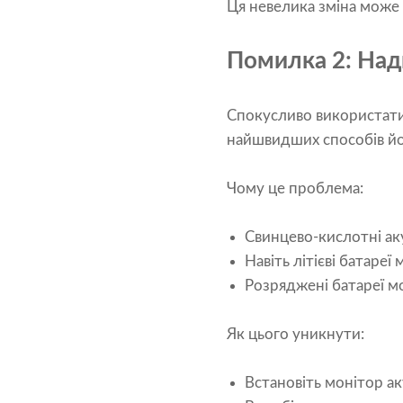
Ця невелика зміна може
Помилка 2: Над
Спокусливо використати 
найшвидших способів й
Чому це проблема:
Свинцево-кислотні ак
Навіть літієві батаре
Розряджені батареї мо
Як цього уникнути:
Встановіть монітор ак