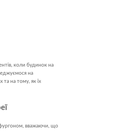
ентів, коли будинок на
реджуємося на
та на тому, як їх
еї
офургоном, вважаючи, що