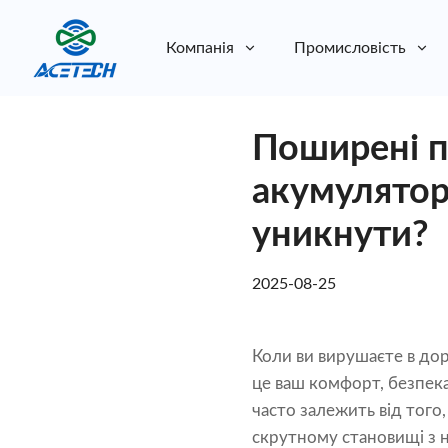
Компанія
Промисловість
Про нас
Поширені п
Про нас
Стійкість
Стійкість
акумуляторі
уникнути?
2025-08-25
Коли ви вирушаєте в дор
це ваш комфорт, безпека
часто залежить від того
скрутному становищі з 