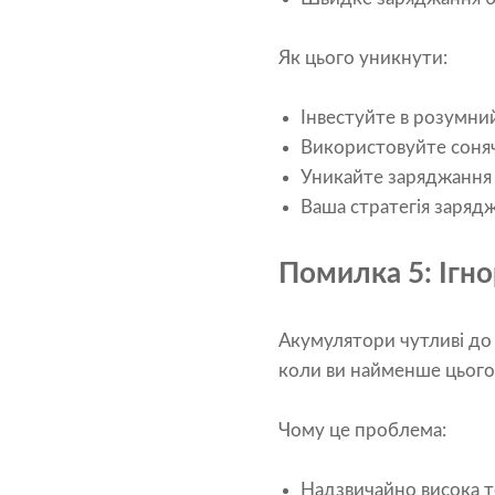
Як цього уникнути:
Інвестуйте в розумний
Використовуйте сонячн
Уникайте заряджання 
Ваша стратегія заряд
Помилка 5: Ігн
Акумулятори чутливі до
коли ви найменше цього 
Чому це проблема:
Надзвичайно висока т