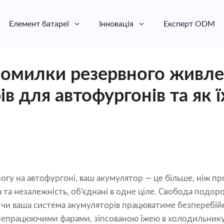
Елемент батареї
Інновація
Експерт ODM
омилки резервного живле
в для автофургонів та як ї
огу на автофургоні, ваш акумулятор — це більше, ніж 
 та незалежність, об’єднані в одне ціле. Свобода под
, чи ваша система акумуляторів працюватиме безперебійн
непрацюючими фарами, зіпсованою їжею в холодильнику