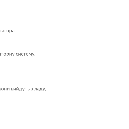
лятора.
яторну систему.
они вийдуть з ладу,