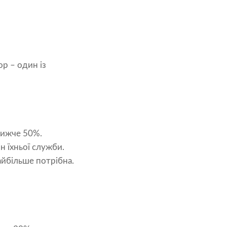
р – один із
нижче 50%.
н їхньої служби.
айбільше потрібна.