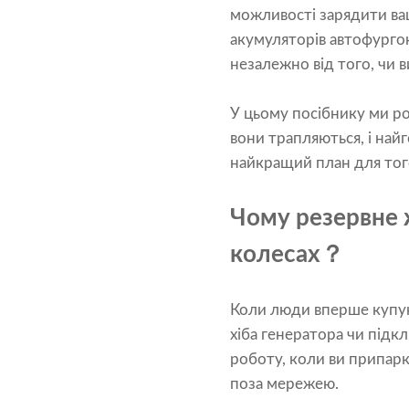
можливості зарядити ва
акумуляторів автофургон
незалежно від того, чи в
У цьому посібнику ми р
вони трапляються, і найг
найкращий план для того
Чому резервне 
колесах？
Коли люди вперше купую
хіба генератора чи підк
роботу, коли ви припарк
поза мережею.