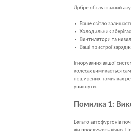
Добре обслугований аку
Ваше світло залишаєть
Холодильник зберігає 
Вентилятори та невел
Ваші пристрої заряджа
Ігнорування вашої систе
колесах вимикається сам
поширених помилках резе
уникнути.
Помилка 1: Вик
Багато автофургонів по
він прослужить вічно. П