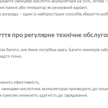
джайте свинцево-кислотні акумулятори на 50%, літієві —
і панелі або генератор як резервний варіант.
 розряду – один із найпростіших способів зберегти ро
уття про регулярне технічне обслуго
ає багато, але йому потрібна увага. Багато кемперів заб
надто пізно.
жують ефективність.
у свинцево-кислотних акумуляторах призводить до пош
их панелях знижують здатність до заряджання.