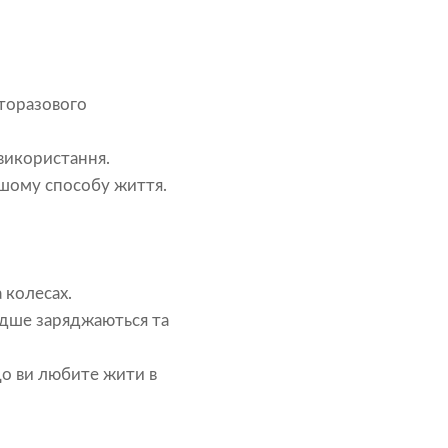
аторазового
використання.
ашому способу життя.
 колесах.
идше заряджаються та
що ви любите жити в