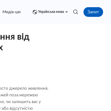
Запит
Медіа-центр
контакт
Українська мова
ння від
х
просто джерело живлення,
орожей поза мережею
о, чи залишить вас у
 або відсутністю