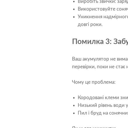
Виробіть звички: заря
Використовуйте сонячн
Уникнення надмірного
довгі роки.
Помилка 3: Заб
Ваш акумулятор не вимаг
перевірки, поки не стає 
Чому це проблема:
Кородовані клеми зни
Низький рівень води 
Пил і бруд на сонячн