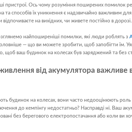
ші пристрої. Ось чому розуміння поширених помилок р
а та способів їх уникнення є надзвичайно важливим дл
и відпочиваєте на вихідних, чи живете постійно в дорозі.
озглянемо найпоширеніші помилки, які люди роблять з
оловніше — що ви можете зробити, щоб запобігти їм. Уяв
, щоб ваш будинок на колесах був заряджений та без ст
живлення від акумулятора важливе в
ть будинок на колесах, вони часто недооцінюють роль
лючення до кемпінгу недостатньо? Насправді ні. Ваш ак
овані без берегового електропостачання або коли ви хо