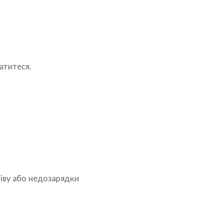
латитеся.
іву або недозарядки