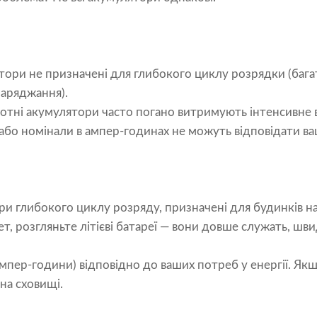
тори не призначені для глибокого циклу розрядки (баг
аряджання).
отні акумулятори часто погано витримують інтенсивне 
або номінали в ампер-годинах не можуть відповідати в
и глибокого циклу розряду, призначені для будинків на
, розгляньте літієві батареї — вони довше служать, шв
ампер-години) відповідно до ваших потреб у енергії. Як
на сховищі.