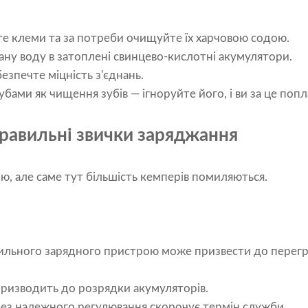
е клеми та за потреби очищуйте їх харчовою содою.
ну воду в затоплені свинцево-кислотні акумулятори.
безпечте міцність з'єднань.
зубами як чищення зубів — ігноруйте його, і ви за це поп
равильні звички заряджання
ю, але саме тут більшість кемперів помиляються.
ильного зарядного пристрою може призвести до перегр
призводить до розрядки акумуляторів.
ез належного регулювання скорочує термін служби.