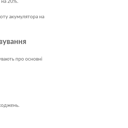
 на 20%.
боту акумулятора на
вування
увають про основні
коджень.