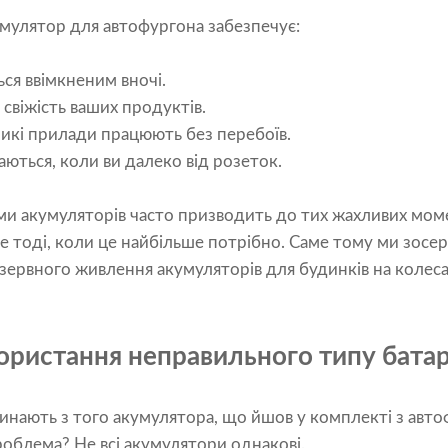
мулятор для автофургона забезпечує:
ся ввімкненим вночі.
свіжість ваших продуктів.
икі прилади працюють без перебоїв.
ються, коли ви далеко від розеток.
ми акумуляторів часто призводить до тих жахливих мом
е тоді, коли це найбільше потрібно. Саме тому ми зосе
рвного живлення акумуляторів для будинків на колесах 
ористання неправильного типу батар
чинають з того акумулятора, що йшов у комплекті з авт
роблема? Не всі акумулятори однакові.