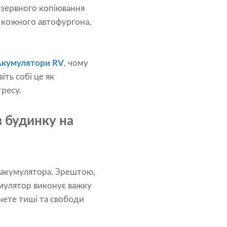
езервного копіювання
я кожного автофургона,
Акумулятори RV
, чому
іть собі це як
ресу.
 будинку на
 акумулятора. Зрештою,
умулятор виконує важку
чете тиші та свободи