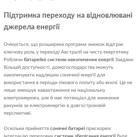
Підтримка переходу на відновлювані
джерела енергії
Очікується, що розширена програма знижок відіграє
ключову роль у переході Австралії на чисту енергетику.
Роблячи
батарейні системи накопичення енергії
Завдяки
більшій доступності, домогосподарства можуть
накопичувати надлишки сонячної енергії для
використання в періоди пікового попиту або вночі. Це не
лише зменшує навантаження на національну
електромережу, але й має потенціал для зниження
рахунків за електроенергію в довгостроковій
перспективі.
Оскільки прийняття
сонячні батареї
прискорює
інтеграцію передових
системи зберігання енергії
буде