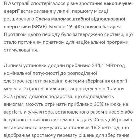
В Австралії спостерігалося різке зростання
накопичувач
енергії
встановлення у липні, першому місяці
розширеного
Схема маломасштабної відновлюваної
енергетики (SRVE)
. Більше 19 500
сонячна батарея
Протягом цього періоду було затверджено системи, що
стало потужним початком для національної програми
стимулювання.
Липневі установки додали приблизно 344,1 МВт·год
номінальної потужності до розподіленої
електроенергетики країни
системи зберігання енергії
мережа. Згідно зі знижкою, запровадженою 1 липня
2025 року, домогосподарства, що відповідають
вимогам, можуть отримати приблизно 30% знижки на
вартість акумулятора, встановленого разом з новою або
існуючою сонячною системою на даху. Середній розмір
встановленого акумулятора становив 18,2 кВт⋅год, що
відображає зростаючу перевагу рішень для зберігання