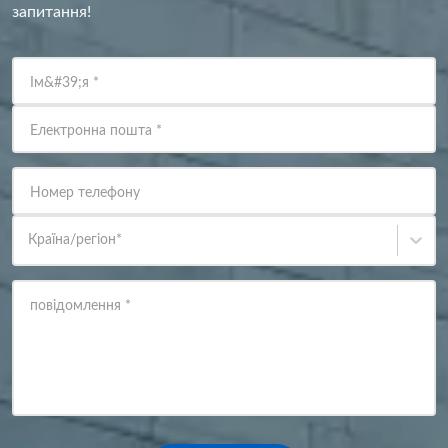
запитання!
Ім&#39;я
*
Електронна пошта
*
Номер телефону
Країна/регіон
*
повідомлення
*