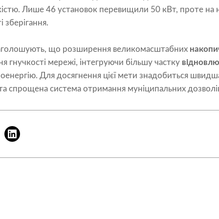
істю. Лише 46 установок перевищили 50 кВт, проте на
і зберігання.
наголошують, що розширення великомасштабних
накопич
я гнучкості мережі, інтегруючи більшу частку
відновлю
ктроенергію. Для досягнення цієї мети знадобиться швидш
та спрощена система отримання муніципальних дозволі