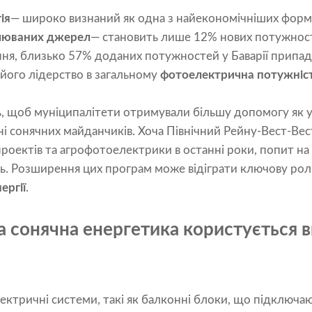
ія
— широко визнаний як одна з найекономічніших фор
влюваних джерел
— становить лише 12% нових потужнос
ння, близько 57% доданих потужностей у Баварії припад
його лідерство в загальному
фотоелектрична потужніс
 щоб муніципалітети отримували більшу допомогу як у з
і сонячних майданчиків. Хоча Північний Рейну-Вест-Ве
роектів та агрофотоелектрики в останні роки, попит на 
ь. Розширення цих програм може відіграти ключову рол
ергії
.
сонячна енергетика користується 
ктричні системи, такі як балконні блоки, що підключаю