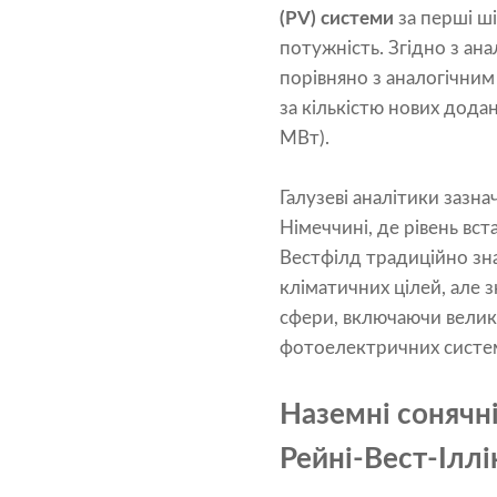
(PV) системи
за перші ші
потужність. Згідно з ан
порівняно з аналогічним
за кількістю нових дод
МВт).
Галузеві аналітики зазн
Німеччині, де рівень вст
Вестфілд традиційно зна
кліматичних цілей, але 
сфери, включаючи велик
фотоелектричних систем
Наземні сонячні
Рейні-Вест-Іллі