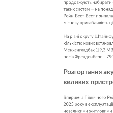
продовжують набирати о
таких систем — на понад
Рейн-Вест-Вест припала 
місцеву привабливість ціє
На рівні округу Штайнфу
кількістю нових встанов
Менхенгладбах (19,3 МВ
посів Френденберг – 790
Розгортання ак
великих пристр
Вперше, з Північного Ре
2025 року в експлуатаці
невеликими житловими с