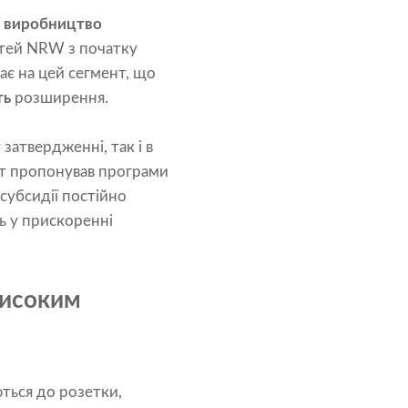
м
виробництво
тей NRW з початку
ає на цей сегмент, що
ть
розширення.
атвердженні, так і в
ст пропонував програми
субсидії постійно
ь у прискоренні
високим
ться до розетки,