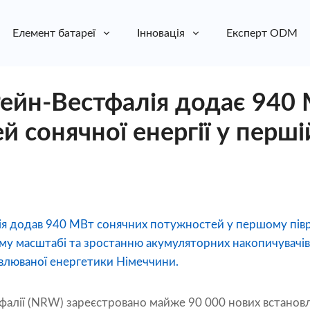
Елемент батареї
Інновація
Експерт ODM
Рейн-Вестфалія додає 940
й сонячної енергії у перші
ія додав 940 МВт сонячних потужностей у першому піврі
му масштабі та зростанню акумуляторних накопичувачів 
овлюваної енергетики Німеччини.
тфалії (NRW) зареєстровано майже 90 000 нових встано