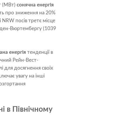
т (МВт)
сонячна енергія
ить про зниження на 20%
і NRW посів третє місце
Баден-Вюртембергу (1039
ана енергія
тенденції в
нічний Рейн-Вест-
і для досягнення своїх
лючає увагу на інші
розгортання
і в Північному