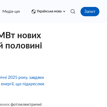
Запит
Медіа-центр
контакт
Українська мова
 МВт нових
й половині
ччі 2025 року, завдяки
енергії, що підкреслює
влених
фотоелектричні