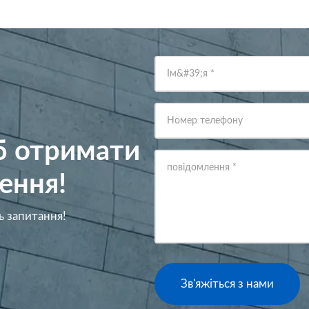
Ім&#39;я
*
Номер телефону
об отримати
повідомлення
*
ення!
ь запитання!
Зв'яжіться з нами