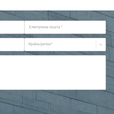
Електронна пошта
*
Країна/регіон
*