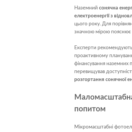
Наземний
сонячна енерг
електроенергії з відно
цього року. Для порівня
значною мірою пояснює 
Експерти рекомендують,
проактивному плануванн
фінансування наземних п
перевищував доступніст
розгортання сонячної ен
Маломасштабна 
попитом
Мікромасштабні фотоеле