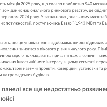
сть місяців 2025 року, що склало приблизно 940 мегава
алізом даних національного ринкового реєстру, це свідч
 періодом 2024 року. У загальнонаціональному масштаб
аних потужностей, поступаючись Баварії (1943 МВт) та 
ачають, що це уповільнення відображає ширші
відновлюв
ановлення знизився з пікового рівня минулого року. Пів
чною мірою покладався на приватні дахові сонячні панел
зниження інвестиційного інтересу в цьому сегменті перек
омасштабні наземні проекти, комерційні установки та 
 на громадських будівлях.
 панелі все ще недостатньо розвинен
нойсі