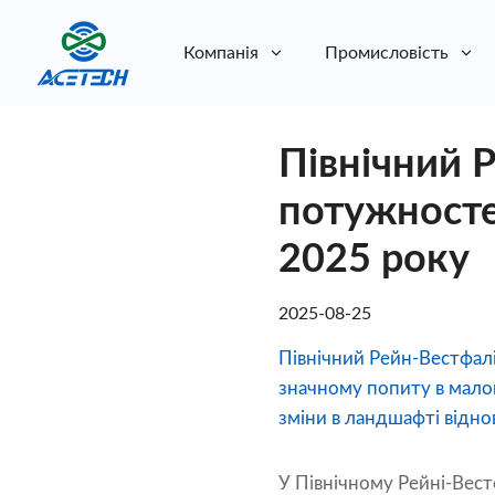
Компанія
Промисловість
Про нас
Північний 
Про нас
Стійкість
Стійкість
потужносте
2025 року
2025-08-25
Північний Рейн-Вестфал
значному попиту в мало
зміни в ландшафті відн
У Північному Рейні-Вес