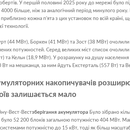
бертів. У першій половині 2025 року до мережі було п
 4000 більше, ніж за аналогічний період минулого року. 
приблизно кожна п'ята з цих установок по всій країні, 
ї технології.
рт (44 МВт), Боркен (41 МВт) та Зост (38 МВт) очолил
лених потужностей. Серед великих міст список очолили 
т) та Кельн (18,9 МВт). У розрахунку на душу населенн
 Вт на мешканця, за ним йдуть Екстерталь (557 Вт) та Ве
умуляторних накопичувачів розширю
оїв залишається мало
йну-Вест-Вест
зберігання акумулятора
Було зібрано кіль
ї було 52 200 блоків загальною потужністю 404 МВт. М
истемами потужністю до 15 кВт, тоді як більш масшта