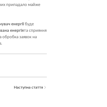
 них припадало майже
увач енергії
буде
вана енергія
та сприяння
а обробка заявок на
в.
Наступна стаття