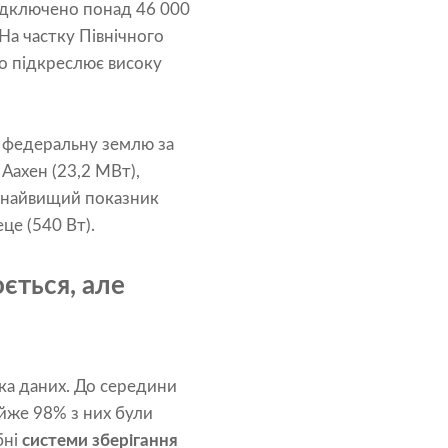
ідключено понад 46 000
На частку Північного
що підкреслює високу
и федеральну землю за
Аахен (23,2 МВт),
я найвищий показник
це (540 Вт).
ється, але
ка даних. До середини
айже 98% з них були
бні
системи зберігання