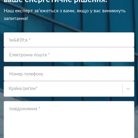
Наш експерт зв’яжеться з вами, якщо у вас виникнуть
запитання!
Ім&#39;я
*
Електронна пошта
*
Номер телефону
Країна/регіон
*
повідомлення
*