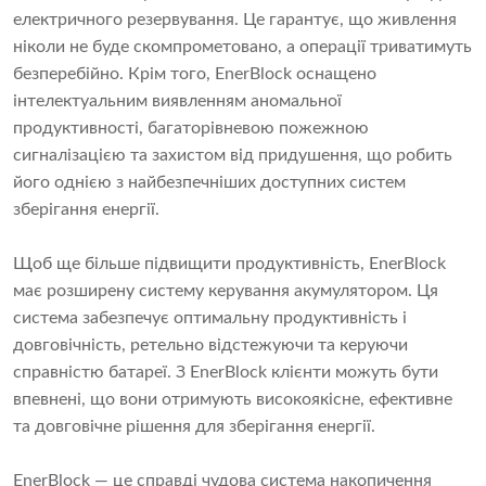
електричного резервування. Це гарантує, що живлення
ніколи не буде скомпрометовано, а операції триватимуть
безперебійно. Крім того, EnerBlock оснащено
інтелектуальним виявленням аномальної
продуктивності, багаторівневою пожежною
сигналізацією та захистом від придушення, що робить
його однією з найбезпечніших доступних систем
зберігання енергії.
Щоб ще більше підвищити продуктивність, EnerBlock
має розширену систему керування акумулятором. Ця
система забезпечує оптимальну продуктивність і
довговічність, ретельно відстежуючи та керуючи
справністю батареї. З EnerBlock клієнти можуть бути
впевнені, що вони отримують високоякісне, ефективне
та довговічне рішення для зберігання енергії.
EnerBlock — це справді чудова система накопичення