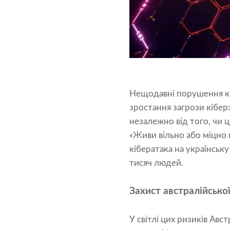
Нещодавні порушення кі
зростання загрози кібер
незалежно від того, чи ц
«Живи вільно або міцно
кібератака на українськ
тисяч людей.
Захист австралійсько
У світлі цих ризиків Ав