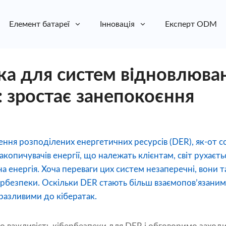
Елемент батареї
Інновація
Експерт ODM
ка для систем відновлюва
: зростає занепокоєння
ння розподілених енергетичних ресурсів (DER), як-от с
акопичувачів енергії, що належать клієнтам, світ рухаєт
а енергія. Хоча переваги цих систем незаперечні, вони
ербезпеки. Оскільки DER стають більш взаємопов’язани
разливими до кібератак.