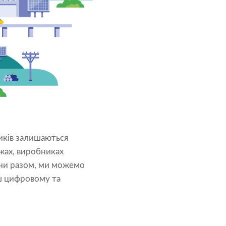
иків залишаються
ежах, виробниках
ючи разом, ми можемо
ьш цифровому та