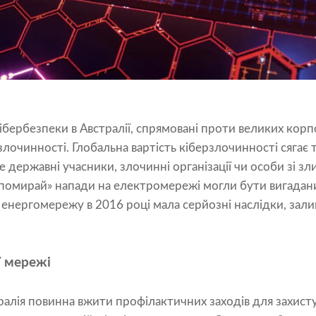
бербезпеки в Австралії, спрямовані проти великих корп
злочинності. Глобальна вартість кіберзлочинності сягає 
е державні учасники, злочинні організації чи особи зі зл
 помирай» напади на електромережі могли бути вигадан
у енергомережу в 2016 році мала серйозні наслідки, зали
ї мережі
стралія повинна вжити профілактичних заходів для захист