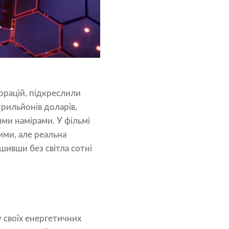
орацій, підкреслили
трильйонів доларів,
ими намірами. У фільмі
ими, але реальна
шивши без світла сотні
у своїх енергетичних