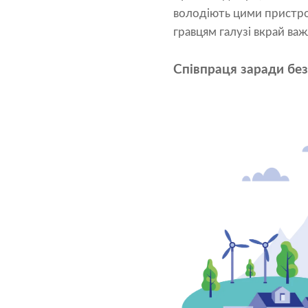
володіють цими пристро
гравцям галузі вкрай ва
Співпраця заради бе