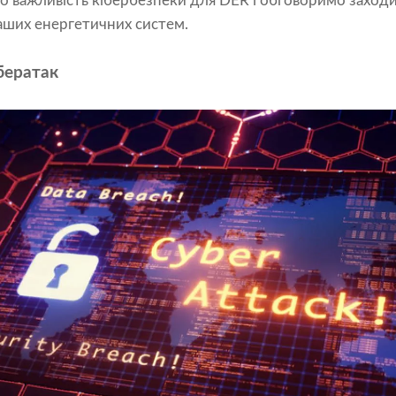
мо важливість кібербезпеки для DER і обговоримо заходи
аших енергетичних систем.
бератак