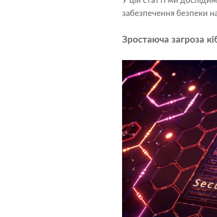
У цій статті ми досліди
забезпечення безпеки н
Зростаюча загроза кі