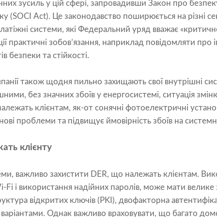
чних зусиль у цій сфері, запровадивши Закон про безпек
у (SOCI Act). Це законодавство поширюється на різні с
а платіжні системи, які Федеральний уряд вважає «крити
ації практичні зобов’язання, наприклад повідомляти про 
в безпеки та стійкості.
анії також щодня пильно захищають свої внутрішні сист
ними, без значних збоїв у енергосистемі, ситуація змін
належать клієнтам, як-от сонячні фотоелектричні установ
нові проблеми та підвищує ймовірність збоїв на системн
ать клієнту
ми, важливо захистити DER, що належать клієнтам. Вико
i-Fi і використання надійних паролів, може мати велике
руктура відкритих ключів (PKI), двофакторна автентифікац
є варіантами. Однак важливо враховувати, що багато дом