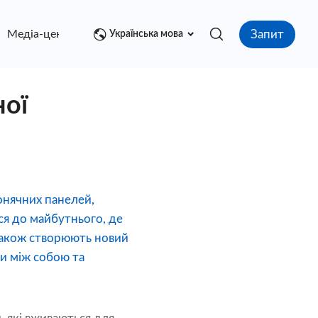
Запит
Медіа-центр
контакт
Українська мова
ної
онячних панелей,
ься до майбутнього, де
 також створюють новий
ми між собою та