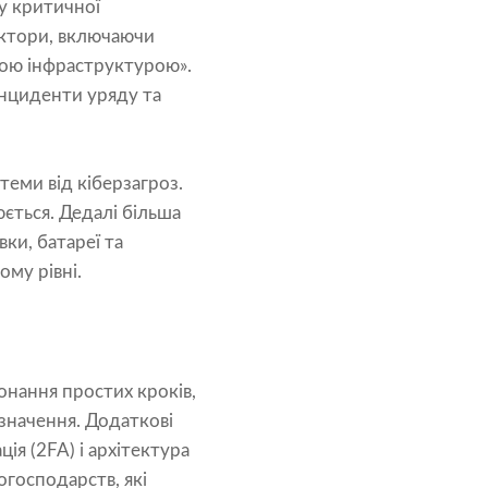
у критичної
ектори, включаючи
чною інфраструктурою».
інциденти уряду та
еми від кіберзагроз.
юється. Дедалі більша
ки, батареї та
ому рівні.
нання простих кроків,
 значення. Додаткові
ія (2FA) і архітектура
огосподарств, які