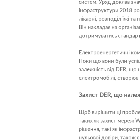
систем. Уряд доклав зна
інфраструктури 2018 рок
лікарні, розподіл їжі т
Він накладає на організ
дотримуватись стандарті
Електроенергетичні комп
Поки що вони були успіш
залежність від DER, що 
електромобілі, створює 
Захист DER, що належ
Щоб вирішити ці пробле
таких як захист мереж W
рішення, такі як інфраст
нульової довіри, також 