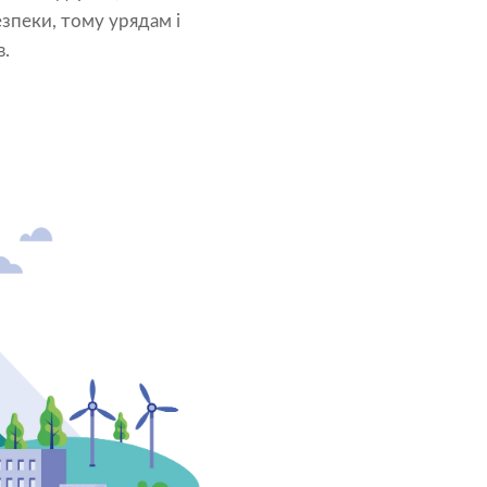
зпеки, тому урядам і
в.