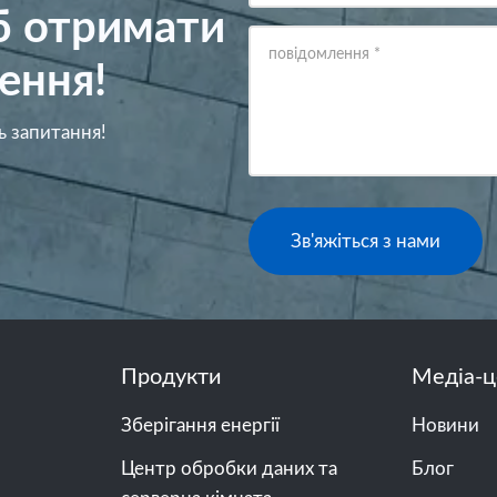
об отримати
повідомлення
*
ення!
ь запитання!
Зв'яжіться з нами
Продукти
Медіа-ц
Зберігання енергії
Новини
Центр обробки даних та
Блог