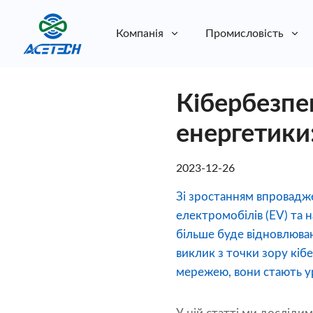
Компанія
Промисловість
Про нас
Кібербезпе
Про нас
Стійкість
Стійкість
енергетики
2023-12-26
Зі зростанням впровадже
електромобілів (EV) та н
більше буде відновлюван
виклик з точки зору кіб
мережею, вони стають у