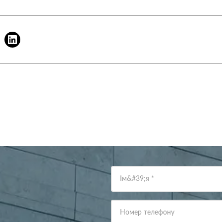
Ім&#39;я
*
Номер телефону