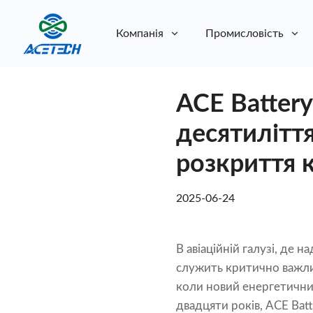
Компанія
Промисловість
Про нас
ACE Batter
Про нас
Стійкість
Стійкість
десятиліття
розкриття к
2025-06-24
В авіаційній галузі, де 
служить критично важлив
коли новий енергетични
двадцяти років, ACE Bat