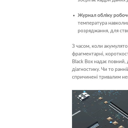
Журнал обліку робоч
температура навколиш
розряджання, для ство
З часом, коли акумулято
фрагментарні, короткост
Black Box надає повний,
діагностику. Чи то ранн
спричинені тривалим не