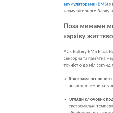
акумуляторами (BMS)
з 
акумуляторного блоку н
Поза межами ми
«архіву життєв
ACE Battery BMS Black Bo
сенсорна та пам'ятна ме
точністю до мілісекунд 
Голограма основного 
розподіл температури,
Огляди ключових под
екстремальні температ
зберігає кадри даних 