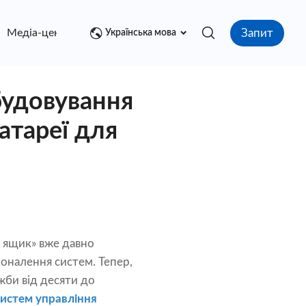
Запит
Медіа-центр
контакт
Українська мова
будовування
атареї для
ий ящик» вже давно
оналення систем. Тепер,
жби від десяти до
систем управління