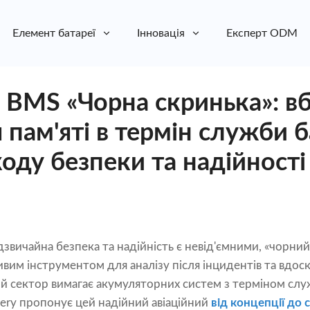
Елемент батареї
Інновація
Експерт ODM
y BMS «Чорна скринька»: в
 пам'яті в термін служби б
оду безпеки та надійності
надзвичайна безпека та надійність є невід'ємними, «чорн
им інструментом для аналізу після інцидентів та вдоск
й сектор вимагає акумуляторних систем з терміном слу
tery пропонує цей надійний авіаційний
від концепції до 