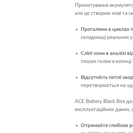
Проектування акумулятор
але це створює нові та с
Прогалини в циклах п
складнощі реальних у
Сліпі зони в аналізі в
пошук голки в копиці 
Відсутність петлі зво
перетворюється на зд
ACE Battery Black Box д
експлуатаційних даних,
Отримайте глибоке ро