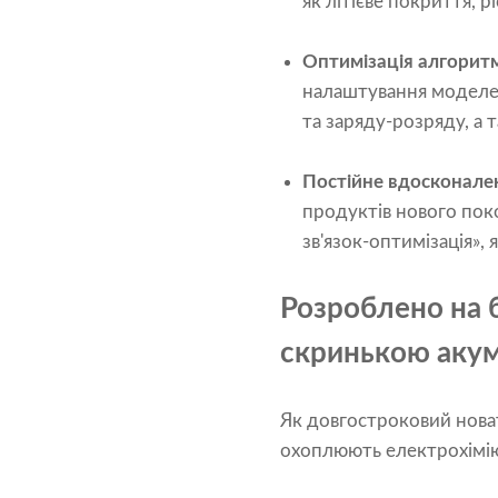
як літієве покриття, рі
Оптимізація алгоритм
налаштування моделей
та заряду-розряду, а
Постійне вдосконале
продуктів нового пок
зв'язок-оптимізація», 
Розроблено на б
скринькою акум
Як довгостроковий новат
охоплюють електрохімію