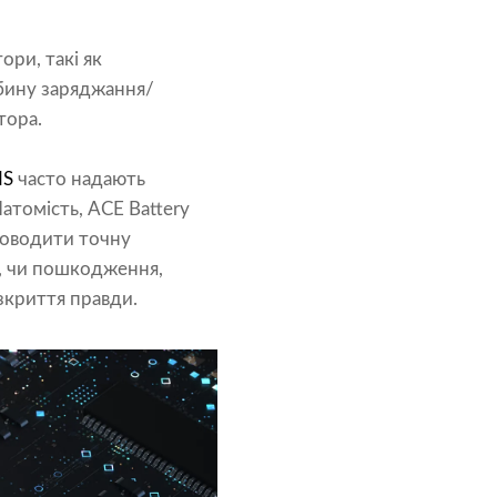
ори, такі як
ибину заряджання/
тора.
MS
часто надають
атомість, ACE Battery
роводити точну
S, чи пошкодження,
зкриття правди.