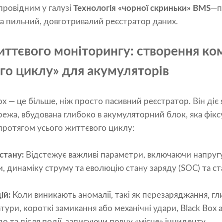
провідним у галузі
Технологія «чорної скриньки» BMS
—п
а пильний, довготривалий реєстратор даних.
ттєвого моніторингу: створення ко
ого циклу» для акумуляторів
x — це більше, ніж просто пасивний реєстратор. Він діє
режа, вбудована глибоко в акумуляторний блок, яка фіксу
протягом усього життєвого циклу:
стану:
Відстежує важливі параметри, включаючи напруг
 динаміку струму та еволюцію стану заряду (SOC) та ст
ій:
Коли виникають аномалії, такі як перезаряджання, г
ури, короткі замикання або механічні удари, Black Box 
до та після події, записуючи повну «місце» інциденту.