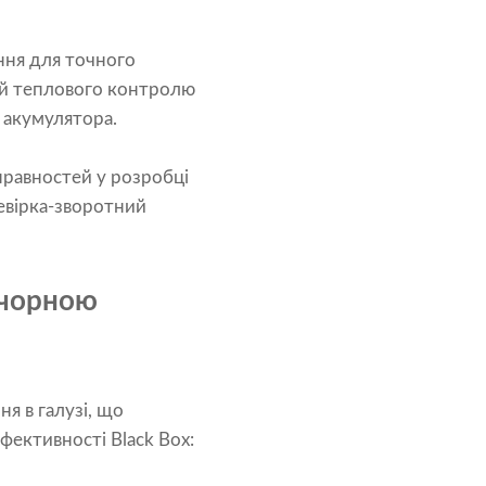
ння для точного
ій теплового контролю
 акумулятора.
правностей у розробці
евірка-зворотний
а чорною
я в галузі, що
ективності Black Box: