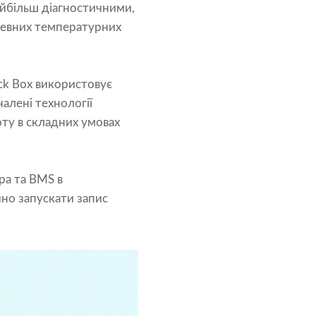
айбільш діагностичними,
певних температурних
ck Box використовує
налені технології
ту в складних умовах
ра та BMS в
чно запускати запис