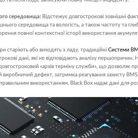
ого середовища:
Відстежує довгострокові зовнішні факт
нього середовища та вологість, а також частоту та гл
рення повної контекстної історії використання акумуля
ри старіють або виходять з ладу, традиційні
Системи B
рокові дані, які не відповідають аналізу першопричин. Н
 довгостроковий «архів терміну служби», що дозволяє п
ій виробничий дефект, затримка реагування захисту BM
правильним використанням, Black Box надає дані для ро