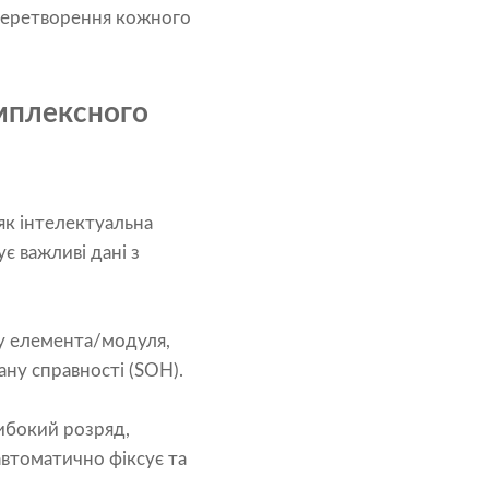
еретворення кожного
мплексного
 як інтелектуальна
є важливі дані з
у елемента/модуля,
ану справності (SOH).
либокий розряд,
автоматично фіксує та