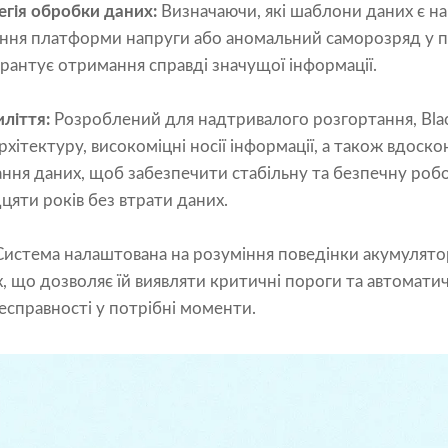
егія обробки даних:
Визначаючи, які шаблони даних є н
щення платформи напруги або аномальний саморозряд у 
арантує отримання справді значущої інформації.
ліття:
Розроблений для надтривалого розгортання, Bla
хітектуру, високоміцні носії інформації, а також вдоско
ння даних, щоб забезпечити стабільну та безпечну робо
цяти років без втрати даних.
истема налаштована на розуміння поведінки акумулято
, що дозволяє їй виявляти критичні пороги та автомати
есправності у потрібні моменти.