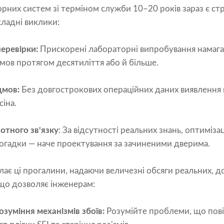
них систем зі терміном служби 10–20 років зараз є ст
кладні виклики:
еревірки:
Прискорені лабораторні випробування намага
мов протягом десятиліття або й більше.
ідмов:
Без довгострокових операційних даних виявлення
сіна.
ротного зв'язку
: За відсутності реальних знань, оптиміза
огадки — наче проектування за зачиненими дверима.
олає ці прогалини, надаючи величезні обсяги реальних, 
 що дозволяє інженерам:
зуміння механізмів збоїв:
Розумійте проблеми, що пові