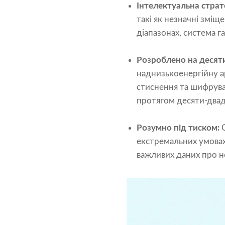
Інтелектуальна страт
такі як незначні змі
діапазонах, система г
Розроблено на десяти
наднизькоенергійну ар
стиснення та шифрува
протягом десяти-двад
Розумно під тиском:
С
екстремальних умовах
важливих даних про н