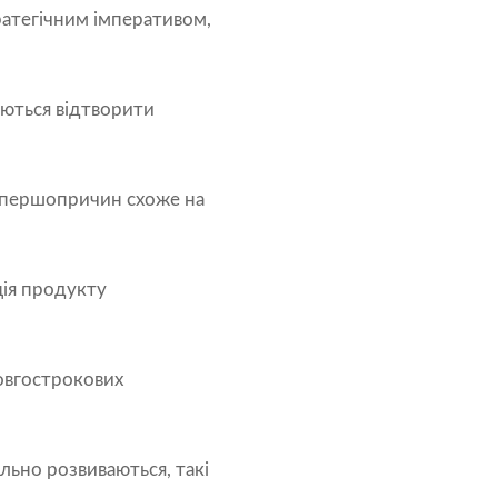
ратегічним імперативом,
ються відтворити
 першопричин схоже на
ція продукту
довгострокових
льно розвиваються, такі