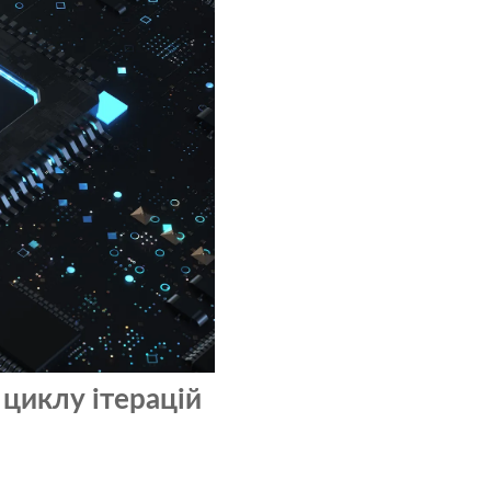
циклу ітерацій