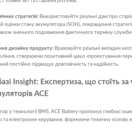
ст плівки SEI та старіння роз'ємів.
ічних стратегій:
Використовуйте реальні дані про старі
 оцінки стану акумулятора (SOH), покращення стратег
 також значного подовження фактичного терміну служби
ння дизайну продукту:
Враховуйте реальні випадки нес
оління, створюючи позитивний цикл «проектування-пер
який постійно підвищує довговічність та надійність.
азі Insight: Експертиза, що стоїть з
уляторів ACE
ор у технології BMS, ACE Battery пропонує глибокі знанн
 та електронне керування, формуючи технічну основу еф