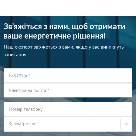
Зв’яжіться з нами, щоб отримати
ваше енергетичне рішення!
Наш експерт зв’яжеться з вами, якщо у вас виникнуть
запитання!
Ім&#39;я
*
Електронна пошта
*
Номер телефону
Країна/регіон
*