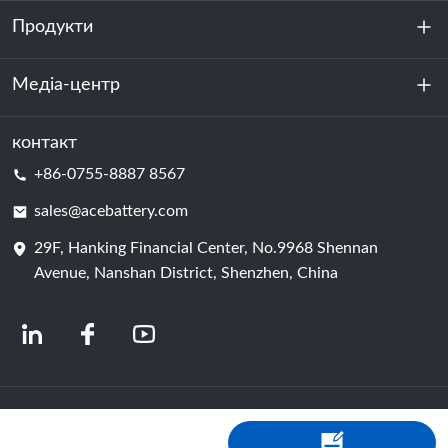
Продукти
Про нас
Стійкість
Медіа-центр
Зберігання енергії
Центр обробки даних та серверна кімната
контакт
Новини
+86-0755-8887 8567
Сила руху
Блог
sales@acebattery.com
29F, Hanking Financial Center, No.9968 Shennan
Елемент батареї
Avenue, Nanshan District, Shenzhen, China
© 2024 Китайські виробники літій-іонних акумуляторів | Завод і компанія з
виробництва літієвих акумуляторів | Акумулятор ACE від Shopastro