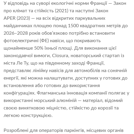
У відповідь на суворі екологічні норми Франції — Закон
про клімат та стійкість (2021) та наступні Закон
APER (2023) — на всіх відкритих паркувальних
майданчиках площею понад 1500 квадратних метрів до
2026–2028 років обов’язково потрібно встановити
фотоелектричні (ФЕ) навіси, що покривають
щонайменше 50% їхньої площі. Для виконання цієї
законодавчої вимоги, Closura, новаторський стартап із
міста Ле Ту, що на південному заході Франції,
представляє лінійку навісів для автомобілів на сонячній
енергії, які можна налаштувати, доступних у готових до
встановлення або готових до використання
конфігураціях. Флагманська інновація компанії полягає у
використанні морський алюміній — матеріал, відомий
своєю винятковою міцністю, стійкістю до корозії та
легкою конструкцією.
Розроблені для операторів паркінгів, місцевих органів