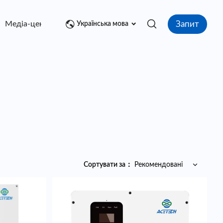
Запит
Медіа-центр
контакт
Українська мова
Сортувати за
：
Рекомендовані