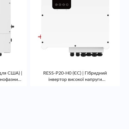
для США) |
RESS-P20-H0 (ЄС) | Гібридний
днофазний
інвертор високої напруги
6/8/10/12/15 кВт