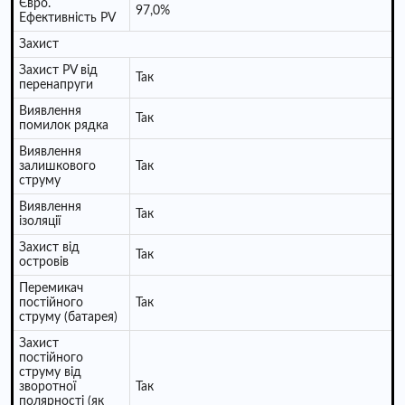
Євро.
97,0%
Ефективність PV
Захист
Захист PV від
Так
перенапруги
Виявлення
Так
помилок рядка
Виявлення
залишкового
Так
струму
Виявлення
Так
ізоляції
Захист від
Так
островів
Перемикач
постійного
Так
струму (батарея)
Захист
постійного
струму від
зворотної
Так
полярності (як