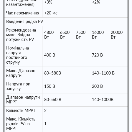
<3%
<2%
навантаження)
Час перемикання
<20 мс
Введення рядка PV
Рекомендована
4800
6500
7500
16000
20000
макс. Вхідна
Вт
Вт
Вт
Вт
Вт
потужність PV
Номінальна
напруга
400 В
720 В
постійного
струму
Макс. Діапазон
80~580В
140–1100 В
напруги
Напруга при
150 В
200 В
запуску
Діапазон напруги
80-560 В
140~1000В
MPPT
Кількість MPPT
2
Макс. Кількість
рядків PV на
1
MPPT