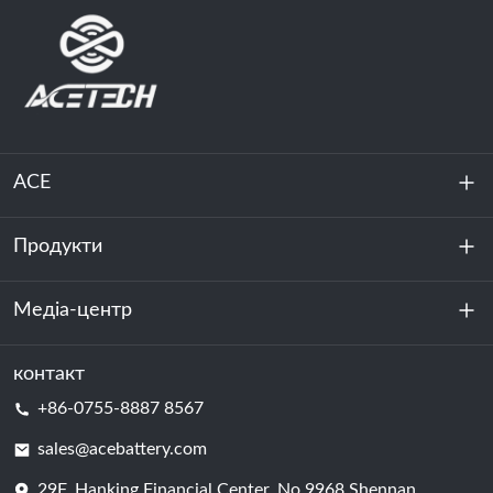
ACE
Продукти
Про нас
Стійкість
Медіа-центр
Зберігання енергії
Центр обробки даних та серверна кімната
контакт
Новини
+86-0755-8887 8567
Сила руху
Блог
sales@acebattery.com
29F, Hanking Financial Center, No.9968 Shennan
Елемент батареї