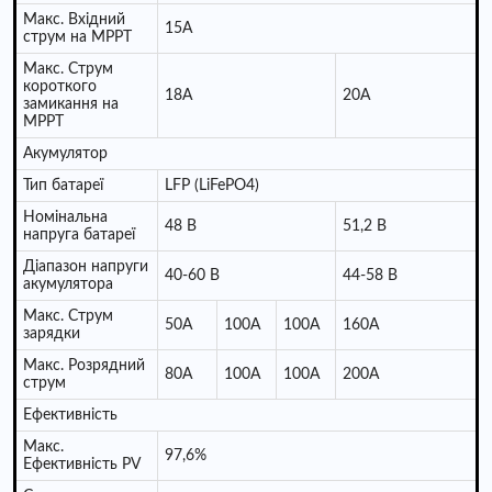
Макс. Вхідний
15A
струм на MPPT
Макс. Струм
короткого
18A
20A
замикання на
MPPT
Акумулятор
Тип батареї
LFP (LiFePO4)
Номінальна
48 В
51,2 В
напруга батареї
Діапазон напруги
40-60 В
44-58 В
акумулятора
Макс. Струм
50A
100A
100A
160A
зарядки
Макс. Розрядний
80A
100A
100A
200A
струм
Ефективність
Макс.
97,6%
Ефективність PV