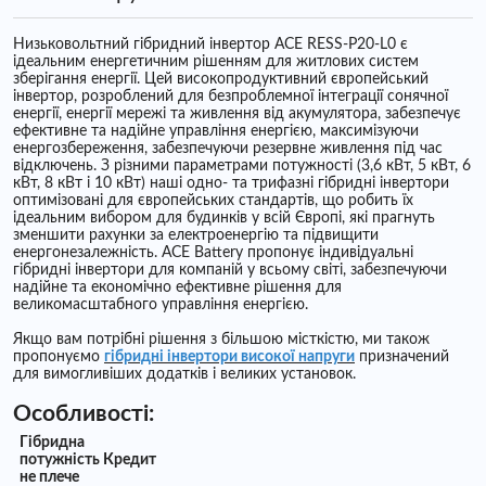
Низьковольтний гібридний інвертор ACE RESS-P20-L0 є
ідеальним енергетичним рішенням для житлових систем
зберігання енергії. Цей високопродуктивний європейський
інвертор, розроблений для безпроблемної інтеграції сонячної
енергії, енергії мережі та живлення від акумулятора, забезпечує
ефективне та надійне управління енергією, максимізуючи
енергозбереження, забезпечуючи резервне живлення під час
відключень. З різними параметрами потужності (3,6 кВт, 5 кВт, 6
кВт, 8 кВт і 10 кВт) наші одно- та трифазні гібридні інвертори
оптимізовані для європейських стандартів, що робить їх
ідеальним вибором для будинків у всій Європі, які прагнуть
зменшити рахунки за електроенергію та підвищити
енергонезалежність. ACE Battery пропонує індивідуальні
гібридні інвертори для компаній у всьому світі, забезпечуючи
надійне та економічно ефективне рішення для
великомасштабного управління енергією.
Якщо вам потрібні рішення з більшою місткістю, ми також
пропонуємо
гібридні інвертори високої напруги
призначений
для вимогливіших додатків і великих установок.
Особливості:
Гібридна
потужність
Кредит
не плече