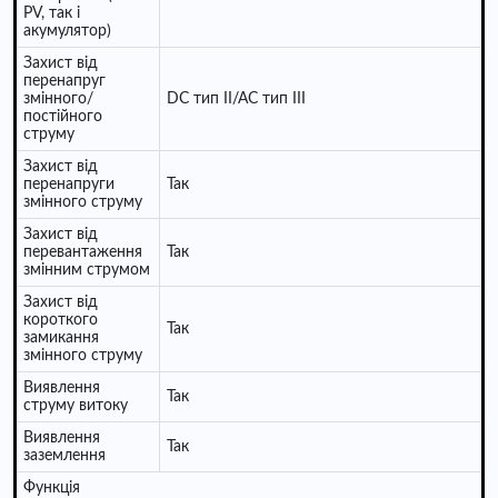
PV, так і
акумулятор)
Захист від
перенапруг
змінного/
DC тип II/AC тип III
постійного
струму
Захист від
перенапруги
Так
змінного струму
Захист від
перевантаження
Так
змінним струмом
Захист від
короткого
Так
замикання
змінного струму
Виявлення
Так
струму витоку
Виявлення
Так
заземлення
Функція