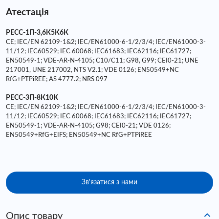
Атестація
РЕСС-1П-3,6К5К6К
CE; IEC/EN 62109-1&2; IEC/EN61000-6-1/2/3/4; IEC/EN61000-3-
11/12; IEC60529; IEC 60068; IEC61683; IEC62116; IEC61727;
EN50549-1; VDE-AR-N-4105; C10/C11; G98, G99; CEI0-21; UNE
217001, UNE 217002, NTS V2.1; VDE 0126; EN50549+NC
RfG+PTPiREE; AS 4777.2; NRS 097
РЕСС-3П-8К10К
CE; IEC/EN 62109-1&2; IEC/EN61000-6-1/2/3/4; IEC/EN61000-3-
11/12; IEC60529; IEC 60068; IEC61683; IEC62116; IEC61727;
EN50549-1; VDE-AR-N-4105; G98; CEI0-21; VDE 0126;
EN50549+RfG+EIFS; EN50549+NC RfG+PTPiREE
Зв'язатися з нами
Опис товару