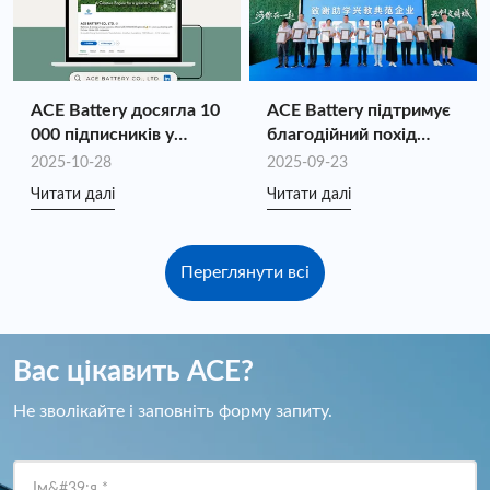
повного ланцюга
ACE Battery досягла 10
ACE Battery підтримує
000 підписників у
благодійний похід
LinkedIn!
«Молодіжна допомога
2025-10-28
2025-09-23
та запалювання
Читати далі
Читати далі
національних ігор»
Переглянути всі
Вас цікавить ACE?
Не зволікайте і заповніть форму запиту.
Ім&#39;я
*