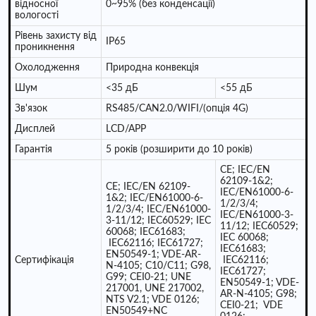
відносної
0~95% (без конденсації)
вологості
Рівень захисту від
IP65
проникнення
Охолодження
Природна конвекція
Шум
<35 дБ
<55 дБ
Зв'язок
RS485/CAN2.0/WIFI/(опція 4G)
Дисплей
LCD/APP
Гарантія
5 років (розширити до 10 років)
CE; IEC/EN
62109-1&2;
CE; IEC/EN 62109-
IEC/EN61000-6-
1&2; IEC/EN61000-6-
1/2/3/4;
1/2/3/4; IEC/EN61000-
IEC/EN61000-3-
3-11/12; IEC60529; IEC
11/12; IEC60529;
60068; IEC61683;
IEC 60068;
IEC62116; IEC61727;
IEC61683;
EN50549-1; VDE-AR-
Сертифікація
IEC62116;
N-4105; C10/C11; G98,
IEC61727;
G99; CEI0-21; UNE
EN50549-1; VDE-
217001, UNE 217002,
AR-N-4105; G98;
NTS V2.1; VDE 0126;
CEI0-21; VDE
EN50549+NC