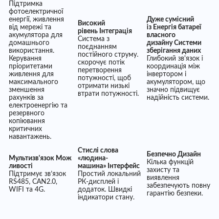
Підтримка
фотоелектричної
енергії, живлення
Дуже сумісний
Високий
від мережі та
із
Енергія батареї
рівень
Інтеграція
акумулятора для
власного
Система з
домашнього
дизайну
Системи
поєднанням
використання.
зберігання даних
постійного струму.
Керування
Глибокий зв'язок і
скорочує потік
пріоритетами
координація між
перетворення
живлення для
інвертором і
потужності, щоб
максимального
акумулятором, що
отримати низькі
зменшення
значно підвищує
втрати потужності.
рахунків за
надійність системи.
електроенергію та
резервного
копіювання
критичних
навантажень.
Стислі слова
Безпечно
Дизайн
Мультизв'язок
Мож
«людина-
Кілька функцій
ливості
машина»
Інтерфейс
захисту та
Підтримує зв’язок
Простий локальний
виявлення
RS485, CAN2.0,
РК-дисплей і
забезпечують повну
WIFI та 4G.
додаток. Швидкі
гарантію безпеки.
індикатори стану.