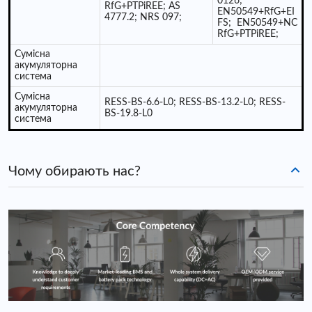
0126;
RfG+PTPiREE; AS
EN50549+RfG+EI
4777.2; NRS 097;
FS; EN50549+NC
RfG+PTPiREE;
Сумісна
акумуляторна
система
Сумісна
RESS-BS-6.6-L0; RESS-BS-13.2-L0; RESS-
акумуляторна
BS-19.8-L0
система
Чому обирають нас?