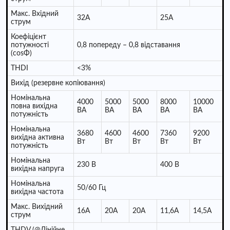
Макс. Вхідний
32A
25A
струм
Коефіцієнт
потужності
0,8 попереду – 0,8 відставання
(cosΦ)
THDI
<3%
Вихід (резервне копіювання)
Номінальна
4000
5000
5000
8000
10000
повна вихідна
ВА
ВА
ВА
ВА
ВА
потужність
Номінальна
3680
4600
4600
7360
9200
вихідна активна
Вт
Вт
Вт
Вт
Вт
потужність
Номінальна
230 В
400 В
вихідна напруга
Номінальна
50/60 Гц
вихідна частота
Макс. Вихідний
16A
20A
20A
11,6A
14,5A
струм
THDV (@Лінійне