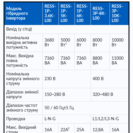
RESS-
RESS-
RESS-
RESS-
Модель
RESS-
1P-
1P-
1P-
3P-
гібридного
3P-8K-
3.6K-
5K-
6K-
10K-
інвертора
L00
L00
L00
L00
L00
Вихід (у сітці)
Номінальна
3680
5000
6000
8000
10000
вихідна активна
Вт
Вт¹
Вт
Вт
Вт
потужність
Макс. Вихідна
7360
7360
7360
8800
11000
повна
ВА
ВА
ВА
ВА
ВА
потужність
Номінальна
напруга змінного
230 В
400 В
струму
Діапазон змінної
150~280 В
320~480 В
напруги
Діапазон частот
50 / 60 Гц±5 Гц
змінного струму
Проводка
L-N-G
L1/L2/L3-N-G
Макс. Вихідний
16A
22A²
25A
12,8A
16A
струм