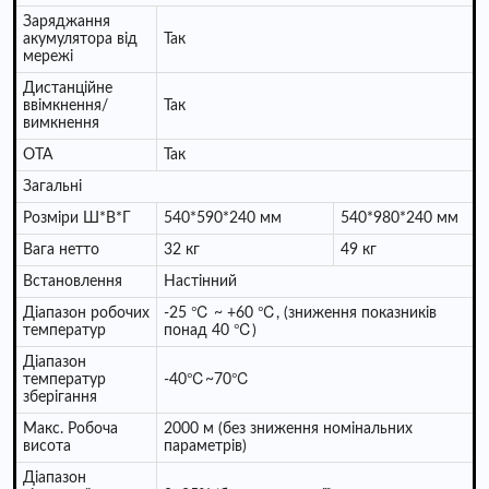
Заряджання
акумулятора від
Так
мережі
Дистанційне
ввімкнення/
Так
вимкнення
OTA
Так
Загальні
Розміри Ш*В*Г
540*590*240 мм
540*980*240 мм
Вага нетто
32 кг
49 кг
Встановлення
Настінний
Діапазон робочих
-25 ℃ ~ +60 ℃, (зниження показників
температур
понад 40 ℃)
Діапазон
температур
-40℃~70℃
зберігання
Макс. Робоча
2000 м (без зниження номінальних
висота
параметрів)
Діапазон