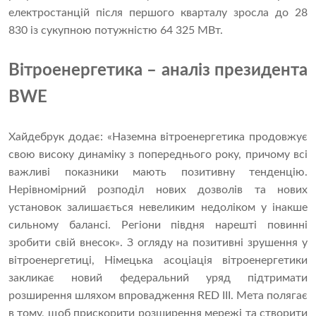
електростанцій після першого кварталу зросла до 28
830 із сукупною потужністю 64 325 МВт.
Вітроенергетика – аналіз президента
BWE
Хайдебрук додає: «Наземна вітроенергетика продовжує
свою високу динаміку з попереднього року, причому всі
важливі показники мають позитивну тенденцію.
Нерівномірний розподіл нових дозволів та нових
установок залишається невеликим недоліком у інакше
сильному балансі. Регіони півдня нарешті повинні
зробити свій внесок». З огляду на позитивні зрушення у
вітроенергетиці, Німецька асоціація вітроенергетики
закликає новий федеральний уряд підтримати
розширення шляхом впровадження RED III. Мета полягає
в тому, щоб прискорити розширення мережі та створити