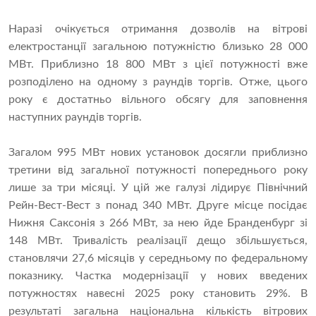
Наразі очікується отримання дозволів на вітрові
електростанції загальною потужністю близько 28 000
МВт. Приблизно 18 800 МВт з цієї потужності вже
розподілено на одному з раундів торгів. Отже, цього
року є достатньо вільного обсягу для заповнення
наступних раундів торгів.
Загалом 995 МВт нових установок досягли приблизно
третини від загальної потужності попереднього року
лише за три місяці. У цій же галузі лідирує Північний
Рейн-Вест-Вест з понад 340 МВт. Друге місце посідає
Нижня Саксонія з 266 МВт, за нею йде Бранденбург зі
148 МВт. Тривалість реалізації дещо збільшується,
становлячи 27,6 місяців у середньому по федеральному
показнику. Частка модернізації у нових введених
потужностях навесні 2025 року становить 29%. В
результаті загальна національна кількість вітрових