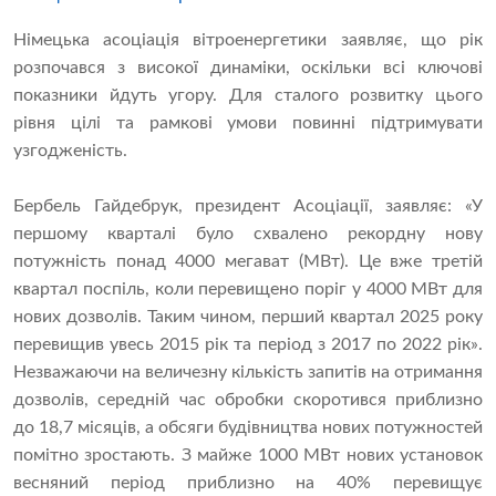
Німецька асоціація вітроенергетики заявляє, що рік
розпочався з високої динаміки, оскільки всі ключові
показники йдуть угору. Для сталого розвитку цього
рівня цілі та рамкові умови повинні підтримувати
узгодженість.
Бербель Гайдебрук, президент Асоціації, заявляє: «У
першому кварталі було схвалено рекордну нову
потужність понад 4000 мегават (МВт). Це вже третій
квартал поспіль, коли перевищено поріг у 4000 МВт для
нових дозволів. Таким чином, перший квартал 2025 року
перевищив увесь 2015 рік та період з 2017 по 2022 рік».
Незважаючи на величезну кількість запитів на отримання
дозволів, середній час обробки скоротився приблизно
до 18,7 місяців, а обсяги будівництва нових потужностей
помітно зростають. З майже 1000 МВт нових установок
весняний період приблизно на 40% перевищує