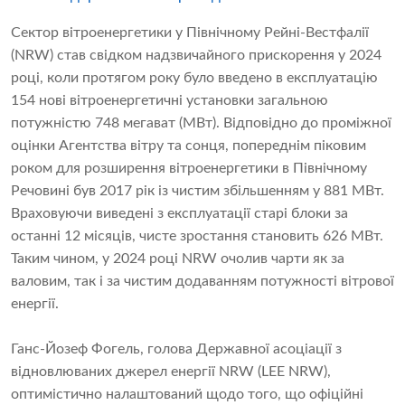
Сектор вітроенергетики у Північному Рейні-Вестфалії
(NRW) став свідком надзвичайного прискорення у 2024
році, коли протягом року було введено в експлуатацію
154 нові вітроенергетичні установки загальною
потужністю 748 мегават (МВт). Відповідно до проміжної
оцінки Агентства вітру та сонця, попереднім піковим
роком для розширення вітроенергетики в Північному
Речовині був 2017 рік із чистим збільшенням у 881 МВт.
Враховуючи виведені з експлуатації старі блоки за
останні 12 місяців, чисте зростання становить 626 МВт.
Таким чином, у 2024 році NRW очолив чарти як за
валовим, так і за чистим додаванням потужності вітрової
енергії.
Ганс-Йозеф Фогель, голова Державної асоціації з
відновлюваних джерел енергії NRW (LEE NRW),
оптимістично налаштований щодо того, що офіційні