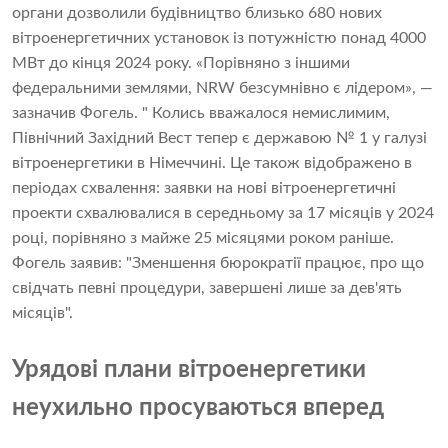
органи дозволили будівництво близько 680 нових
вітроенергетичних установок із потужністю понад 4000
МВт до кінця 2024 року. «Порівняно з іншими
федеральними землями, NRW безсумнівно є лідером», —
зазначив Фогель. " Колись вважалося немислимим,
Північний Західний Вест тепер є державою № 1 у галузі
вітроенергетики в Німеччині. Це також відображено в
періодах схвалення: заявки на нові вітроенергетичні
проекти схвалювалися в середньому за 17 місяців у 2024
році, порівняно з майже 25 місяцями роком раніше.
Фогель заявив: "Зменшення бюрократії працює, про що
свідчать певні процедури, завершені лише за дев'ять
місяців".
Урядові плани вітроенергетики
неухильно просуваються вперед