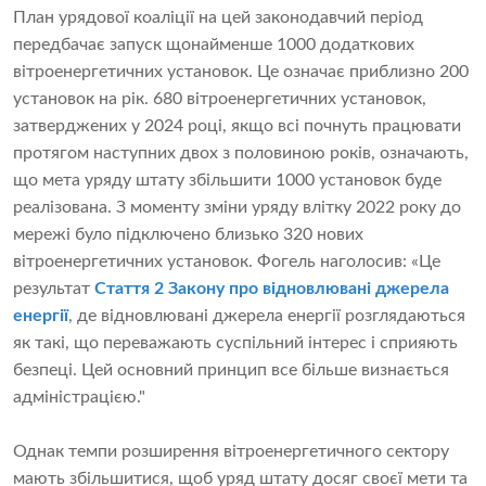
План урядової коаліції на цей законодавчий період
передбачає запуск щонайменше 1000 додаткових
вітроенергетичних установок. Це означає приблизно 200
установок на рік. 680 вітроенергетичних установок,
затверджених у 2024 році, якщо всі почнуть працювати
протягом наступних двох з половиною років, означають,
що мета уряду штату збільшити 1000 установок буде
реалізована. З моменту зміни уряду влітку 2022 року до
мережі було підключено близько 320 нових
вітроенергетичних установок. Фогель наголосив: «Це
результат
Стаття 2 Закону про відновлювані джерела
енергії
, де відновлювані джерела енергії розглядаються
як такі, що переважають суспільний інтерес і сприяють
безпеці. Цей основний принцип все більше визнається
адміністрацією."
Однак темпи розширення вітроенергетичного сектору
мають збільшитися, щоб уряд штату досяг своєї мети та