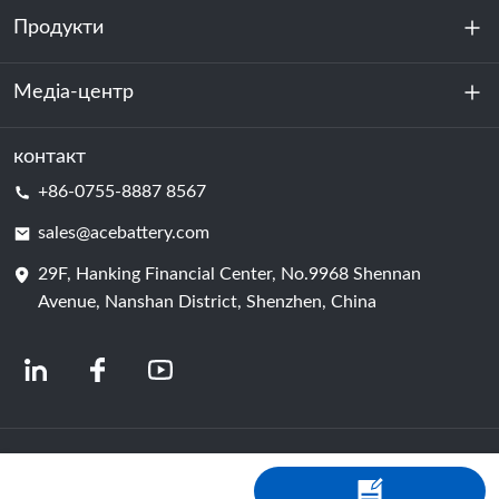
Продукти
Про нас
Стійкість
Медіа-центр
Зберігання енергії
Центр обробки даних та серверна кімната
контакт
Новини
+86-0755-8887 8567
Сила руху
Блог
sales@acebattery.com
29F, Hanking Financial Center, No.9968 Shennan
Елемент батареї
Avenue, Nanshan District, Shenzhen, China
© 2024 Китайські виробники літій-іонних акумуляторів | Завод і компанія з
виробництва літієвих акумуляторів | Акумулятор ACE від Shopastro