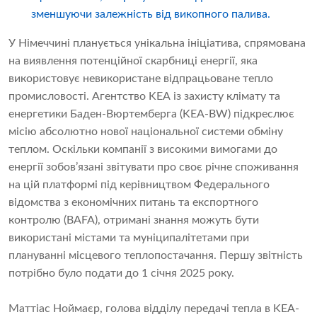
зменшуючи залежність від викопного палива.
У Німеччині планується унікальна ініціатива, спрямована
на виявлення потенційної скарбниці енергії, яка
використовує невикористане відпрацьоване тепло
промисловості. Агентство KEA із захисту клімату та
енергетики Баден-Вюртемберга (KEA-BW) підкреслює
місію абсолютно нової національної системи обміну
теплом. Оскільки компанії з високими вимогами до
енергії зобов’язані звітувати про своє річне споживання
на цій платформі під керівництвом Федерального
відомства з економічних питань та експортного
контролю (BAFA), отримані знання можуть бути
використані містами та муніципалітетами при
плануванні місцевого теплопостачання. Першу звітність
потрібно було подати до 1 січня 2025 року.
Маттіас Ноймаєр, голова відділу передачі тепла в KEA-