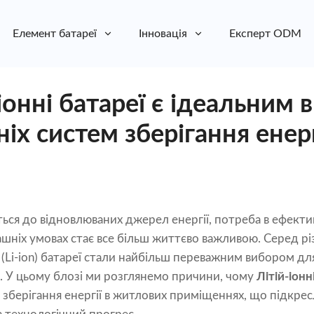
Елемент батареї
Інновація
Експерт ODM
іонні батареї є ідеальним
х систем зберігання енерг
ється до відновлюваних джерел енергії, потреба в ефекти
машніх умовах стає все більш життєво важливою. Серед р
ні (Li-ion) батареї стали найбільш переважним вибором д
S). У цьому блозі ми розглянемо причини, чому
Літій-іон
зберігання енергії в житлових приміщеннях, що підкресл