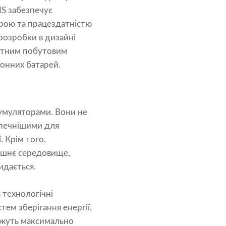
MS забезпечує
рою та працездатністю
розробки в дизайні
ретним побутовим
іонних батарей.
кумуляторами. Вони не
езпечнішими для
. Крім того,
ишнє середовище,
идається.
 технологічні
тем зберігання енергії.
можуть максимально