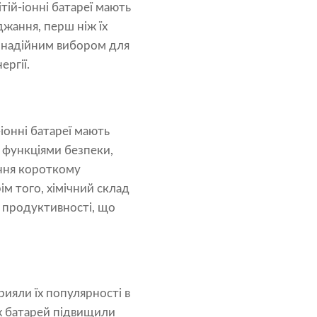
тій-іонні батареї мають
джання, перш ніж їх
і надійним вибором для
ергії.
іонні батареї мають
и функціями безпеки,
ання короткому
ім того, хімічний склад
а продуктивності, що
рияли їх популярності в
их батарей підвищили