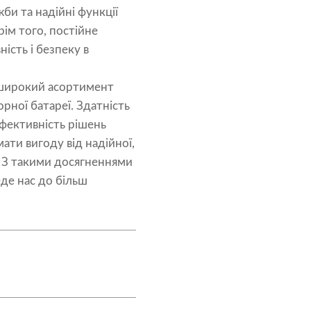
жби та надійні функції
рім того, постійне
ість і безпеку в
чи широкий асортимент
ної батареї. Здатність
фективність рішень
ати вигоду від надійної,
б. З такими досягненнями
де нас до більш