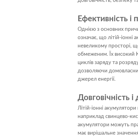
довговічність, безпеку т
Ефективність і 
Однією з основних причин
означає, що літій-іонні 
невеликому просторі, щ
обмеженим. Їх високий К
циклів заряду та розряд
дозволяючи домовласник
джерел енергії.
Довговічність і 
Літій-іонні акумулятор
наприклад свинцево-кисл
акумулятори можуть прац
має вирішальне значення