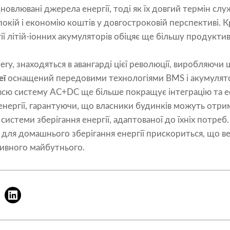
новлювані джерела енергії, тоді як їх довгий термін слу
окій і економію коштів у довгостроковій перспективі. К
ї літій-іонних акумуляторів обіцяє ще більшу продуктивн
ttery, знаходяться в авангарді цієї революції, виробляю
еї
оснащений передовими технологіями BMS і акумулятор
 всю систему AC+DC ще більше покращує інтеграцію та е
нергії, гарантуючи, що власники будинків можуть отрим
 системи зберігання енергії, адаптованої до їхніх потре
для домашнього зберігання енергії прискориться, що ве
тивного майбутнього.