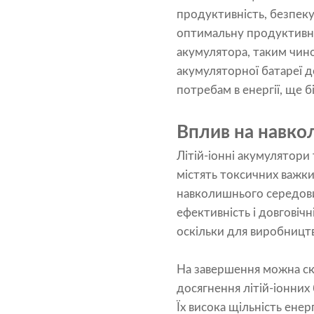
продуктивність, безпеку
оптимальну продуктивні
акумулятора, таким чино
акумуляторної батареї 
потребам в енергії, ще б
Вплив на навк
Літій-іонні акумулятори
містять токсичних важки
навколишнього середовища
ефективність і довговічн
оскільки для виробництв
На завершення можна ска
досягнення літій-іонних
Їх висока щільність ене