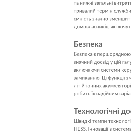
та нижчі загальні витрат
тривалий термін служби,
ємність значно зменшить
домовласників, які хочут
Безпека
Безпека є першорядною п
значний досвід у цій гал
включаючи системи керу
замиканню. Ці функції з
літій-іонних акумулятор
робить їх надійним варі
Технологічні д
Швидкі темпи технологіч
HESS. Інновації в систе