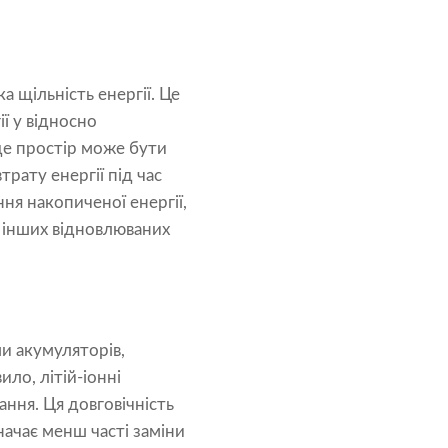
а щільність енергії. Це
ї у відносно
де простір може бути
рату енергії під час
ня накопиченої енергії,
 інших відновлюваних
и акумуляторів,
ло, літій-іонні
ння. Ця довговічність
начає менш часті заміни