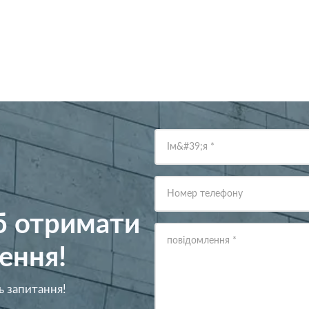
Ім&#39;я
*
Номер телефону
об отримати
повідомлення
*
ення!
ь запитання!