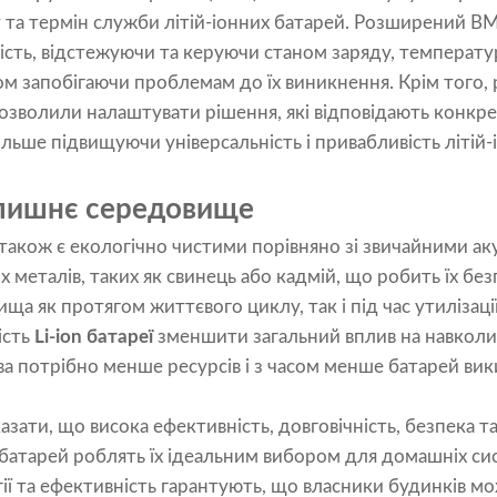
 та термін служби літій-іонних батарей. Розширений B
сть, відстежуючи та керуючи станом заряду, температу
м запобігаючи проблемам до їх виникнення. Крім того, 
дозволили налаштувати рішення, які відповідають конк
ільше підвищуючи універсальність і привабливість літій-
олишнє середовище
 також є екологічно чистими порівняно зі звичайними а
х металів, таких як свинець або кадмій, що робить їх б
 як протягом життєвого циклу, так і під час утилізації
ість
Li-ion батареї
зменшити загальний вплив на навкол
а потрібно менше ресурсів і з часом менше батарей вик
зати, що висока ефективність, довговічність, безпека та
 батарей роблять їх ідеальним вибором для домашніх сис
ргії та ефективність гарантують, що власники будинків 