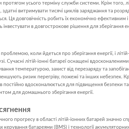
и протягом усього терміну служби системи. Крім того, лі
 здатні витримувати тисячі циклів заряджання та розря
ся. Ця довговічність робить їх економічно ефективним 
ь інвестувати в довгострокове рішення для зберігання ен
роблемою, коли йдеться про зберігання енергії, і літій-
узі. Сучасні літій-іонні батареї оснащені вдосконаленим
вання температурою, захист від перезаряду та запобіг
меншують ризик перегріву, пожежі та інших небезпек. Кр
ів постійно вдосконалюється для підвищення безпеки т
антом для домашнього зберігання енергії.
осягнення
ного прогресу в області літій-іонних батарей значно сп
мах керування батареями (BMS) і технології акумуляторн