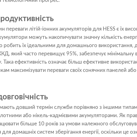
а технологічний прогрес.
продуктивність
 переваги літій-іонних акумуляторів для HESS є їх висок
акумулятори можуть накопичувати значну кількість енергі
о робить їх ідеальними для домашнього використання, 
КД, який часто перевищує 95%, забезпечує мінімальну вт
у. Така ефективність означає більш ефективне використан
ам максимізувати переваги своїх сонячних панелей або
довговічність
и мають довший термін служби порівняно з іншими типам
отними або нікель-кадмієвими акумуляторами. Як прави
ювати більше 10 років за умови належного обслуговува
 для домашніх систем зберігання енергії, оскільки це оз