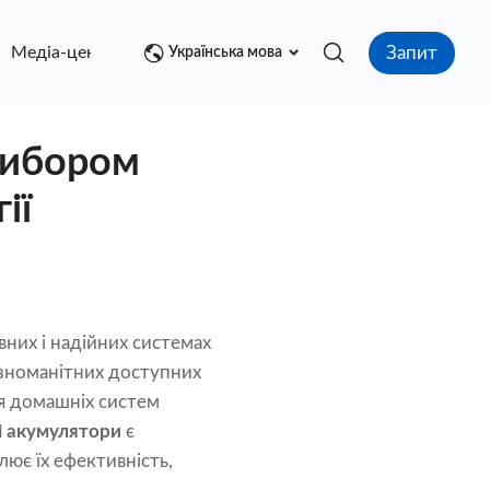
Запит
Медіа-центр
контакт
Українська мова
 вибором
ії
вних і надійних системах
ізноманітних доступних
ля домашніх систем
ні акумулятори
є
ює їх ефективність,