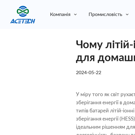
Компанія
Промисловість
Про нас
Чому літій-
Про нас
Стійкість
Стійкість
для домашні
2024-05-22
У міру того як світ руха
зберігання енергії в до
типів батарей літій-іон
зберігання енергії (HES
ідеальним рішенням для 