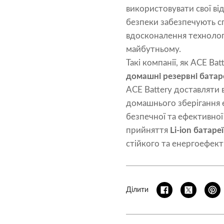
використовувати свої від
безпеки забезпечують сп
вдосконалення технологі
майбутньому.
Такі компанії, як ACE Ba
домашні резервні батар
ACE Battery доставляти
домашнього зберігання е
безпечної та ефективної
прийняття
Li-ion батареї
стійкого та енергоефек
Ділити