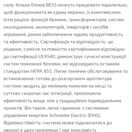
силу. Кілька блоків BESS можуть працювати паралельно,
щоб функціонувати як єдина мережа, із комплексною
інтеграцією функцій безпеки, трансформаторів, систем
охолодження, акумуляторів, інверторів і засобів
керування, разом забезпечуючи чудову продуктивність
та ефективність. Сертифікація та відповідність: це
рішення, сумісне та повністю сертифіковане відповідно
до сертифікації UL9540, демонструє сучасні конструкції
систем пожежної безпеки, які відповідають останнім
стандартам NFPA 855. Легке технічне обслуговування та
встановлення: готова до розгортання архітектура
системи зводить до мінімуму помилки на місці та
суттєво скорочує час інтеграції, пропонуючи
ефективність вище, ніж у традиційних індивідуальних
проектів. Він також легко гармонує з системами
управління енергією Schneider Electric (EMS).
Відмовостійкість: система може підключатися до
мережі в двох напрямках і має можливість