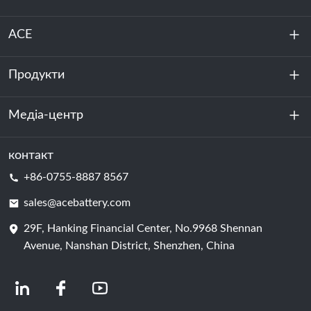
ACE
Продукти
Про нас
Стійкість
Медіа-центр
Зберігання енергії
Центр обробки даних та серверна кімната
контакт
Новини
+86-0755-8887 8567
Сила руху
Блог
sales@acebattery.com
29F, Hanking Financial Center, No.9968 Shennan
Елемент батареї
Avenue, Nanshan District, Shenzhen, China