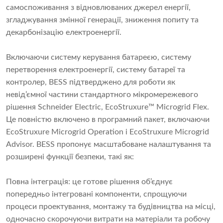
самоспоживання з відновлюваних джерел енергії,
згладжування змінної генерації, зниження попиту та
декарбонізацію електроенергії.
Включаючи систему керування батареєю, систему
перетворення електроенергії, систему батареї та
контролер, BESS підтверджено для роботи як
невід’ємної частини стандартного мікромережевого
рішення Schneider Electric, EcoStruxure™ Microgrid Flex.
Це повністю включено в програмний пакет, включаючи
EcoStruxure Microgrid Operation і EcoStruxure Microgrid
Advisor. BESS пропонує масштабоване налаштування та
розширені функції безпеки, такі як:
Повна інтеграція: це готове рішення об’єднує
попередньо інтегровані компоненти, спрощуючи
процеси проектування, монтажу та будівництва на місці,
одночасно скорочуючи витрати на матеріали та робочу