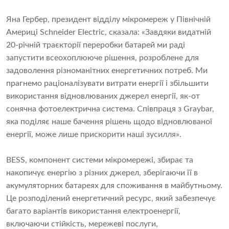
Яна Гербер, президент відділу мікромереж у Північній
Америці Schneider Electric, сказала: «Завдяки видатній
20-річній траєкторії переробки батарей ми раді
запустити всеохоплююче рішення, розроблене для
задоволення різноманітних енергетичних потреб. Ми
прагнемо раціоналізувати витрати енергії і збільшити
використання відновлюваних джерел енергії, як-от
сонячна фотоелектрична система. Співпраця з Graybar,
яка поділяє наше бачення рішень щодо відновлюваної
енергії, може лише прискорити наші зусилля».
BESS, компонент системи мікромережі, збирає та
накопичує енергію з різних джерел, зберігаючи її в
акумуляторних батареях для споживання в майбутньому.
Це розподілений енергетичний ресурс, який забезпечує
багато варіантів використання електроенергії,
включаючи стійкість, мережеві послуги,