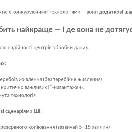
SS не є конкуруючими технологіями — вони
додаткові ша
ить найкраще — і де вона не дотягу
ю надійності центрів обробки даних.
их:
перебоїв живлення (безперебійне живлення)
я критично важливих ІТ-навантажень
нута технологія
зі сценаріями ШІ:
резервного копіювання (зазвичай 5–15 хвилин)