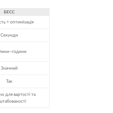
БЕСС
сть + оптимізація
Секунди
лини–години
Значний
Так
о для вартості та
штабованості