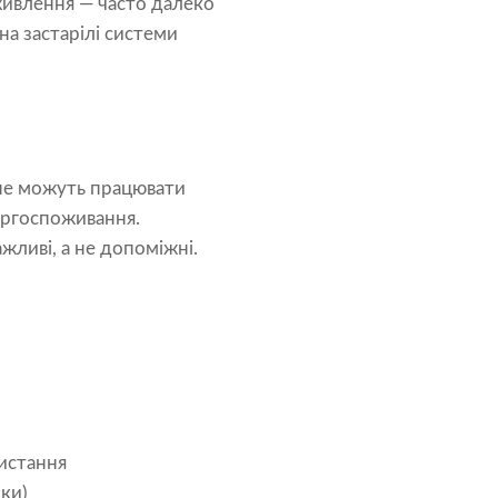
живлення — часто далеко
а застарілі системи
 не можуть працювати
ергоспоживання.
жливі, а не допоміжні.
ристання
ки)