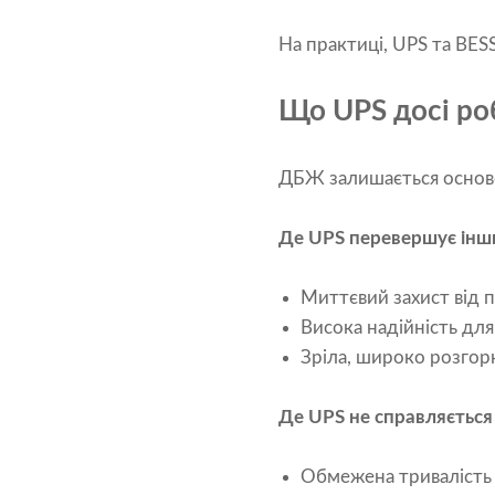
На практиці, UPS та BE
Що UPS досі роб
ДБЖ залишається осново
Де UPS перевершує інш
Миттєвий захист від 
Висока надійність дл
Зріла, широко розгор
Де UPS не справляється 
Обмежена тривалість 