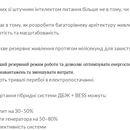
их зі штучним інтелектом питання більше не в тому, чи 
є в тому, як розробити багаторівневу архітектуру живле
ртість та масштабованість.
ве резервне живлення протягом мілісекунд для захисту
ший резервний режим роботи та дозволяє оптимізувати енергосп
 навантажень та зменшувати витрати.
ть тривалі перебої в електропостачанні.
ортання гібридні системи ДБЖ + BESS можуть:
опит на 30–50%
оти генератора на 50–80%
фективність системи