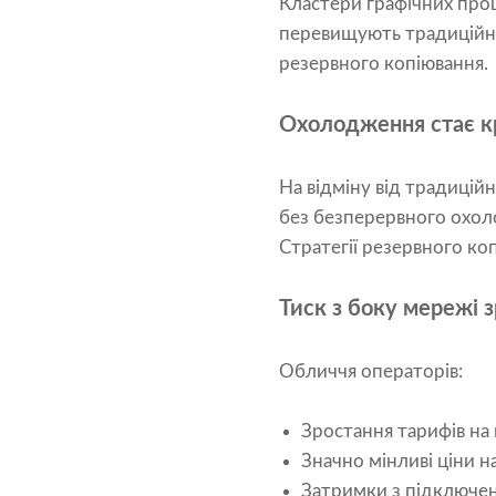
Кластери графічних про
перевищують традиційні
резервного копіювання.
Охолодження стає 
На відміну від традицій
без безперервного охол
Стратегії резервного ко
Тиск з боку мережі 
Обличчя операторів:
Зростання тарифів на
Значно мінливі ціни н
Затримки з підключен