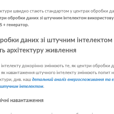
тектури швидко стають стандартом у центрах обробки д
три обробки даних зі штучним інтелектом використову
S + генератор.
робки даних зі штучним інтелектом
ь архітектуру живлення
інтелекту докорінно змінюють те, як центри обробки 
 як навантаження штучного інтелекту змінюють попит н
ктури, див. наш
детальний аналіз енергоспоживання та 
і штучним інтелектом
.
ічні навантаження