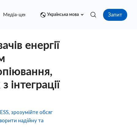
Запит
Медіа-центр
контакт
Українська мова
чів енергії
м
опіювання,
з інтеграції
SS, зрозумійте обсяг
ворити надійну та