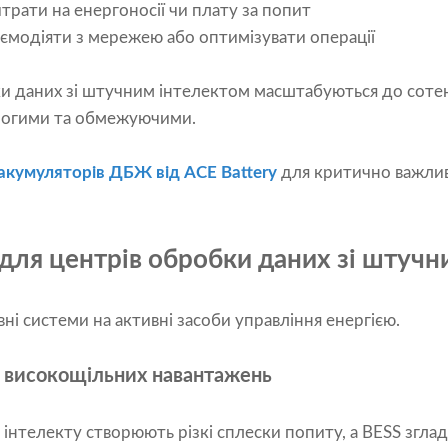
трати на енергоносії чи плату за попит
ємодіяти з мережею або оптимізувати операції
и даних зі штучним інтелектом масштабуються до соте
рогими та обмежуючими.
акумуляторів ДБЖ від ACE Battery
для критично важлив
для центрів обробки даних зі штучн
і системи на активні засоби управління енергією.
я високощільних навантажень
нтелекту створюють різкі сплески попиту, а BESS згладж