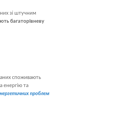
аних зі штучним
ють багаторівневу
даних споживають
а енергію та
енергетичних проблем