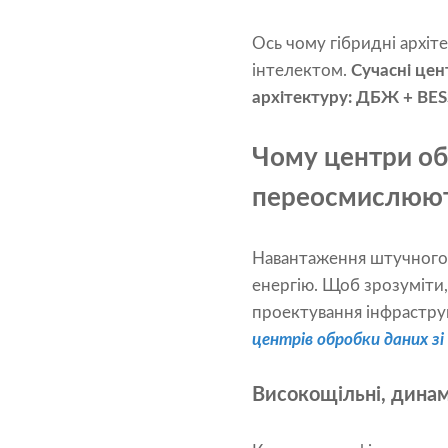
Ось чому гібридні архі
інтелектом.
Сучасні цен
архітектуру: ДБЖ + BES
Чому центри об
переосмислюют
Навантаження штучного 
енергію. Щоб зрозуміти,
проектування інфрастру
центрів обробки даних з
Високощільні, динам