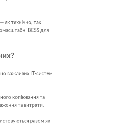
як технічно, так і
комасштабні BESS для
них?
но важливих ІТ-систем
вного копіювання та
аження та витрати.
ристовуються разом як