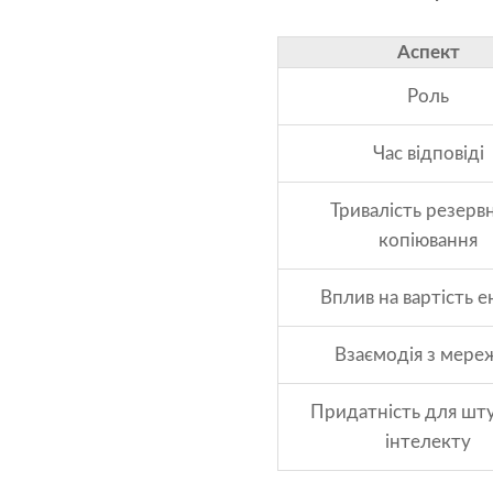
Аспект
Роль
Час відповіді
Тривалість резерв
копіювання
Вплив на вартість ен
Взаємодія з мере
Придатність для шт
інтелекту