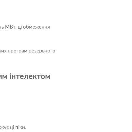
нь МВт, ці обмеження
их програм резервного
им інтелектом
ує ці піки.