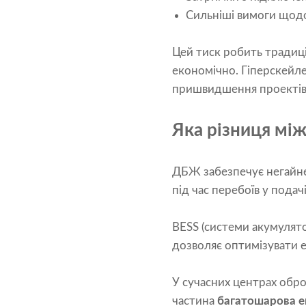
Сильніші вимоги щодо
Цей тиск робить традиці
економічно. Гіперскейле
пришвидшення проектів 
Яка різниця мі
ДБЖ забезпечує негайне
під час перебоїв у подач
BESS (системи акумулято
дозволяє оптимізувати 
У сучасних центрах обр
частина
багатошарова е