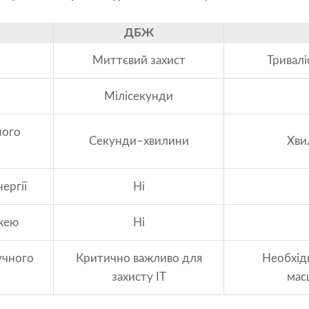
ДБЖ
Миттєвий захист
Тривалі
Мілісекунди
ного
Секунди–хвилини
Хви
ергії
Ні
жею
Ні
учного
Критично важливо для
Необхідн
захисту ІТ
мас