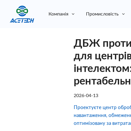
Компанія
Промисловість
Про нас
ДБЖ проти 
Про нас
Стійкість
Стійкість
для центрі
інтелектом:
рентабельні
2026-04-13
Проектуєте центр оброб
навантаження, обмеженн
оптимізовану за витрата