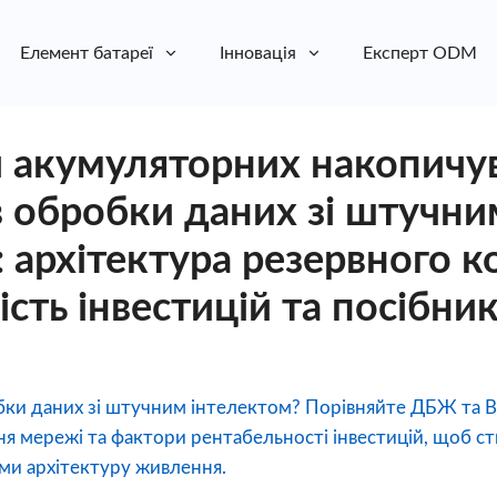
Елемент батареї
Інновація
Експерт ODM
акумуляторних накопичува
в обробки даних зі штучни
 архітектура резервного к
сть інвестицій та посібник 
ки даних зі штучним інтелектом? Порівняйте ДБЖ та BE
я мережі та фактори рентабельності інвестицій, щоб ст
ми архітектуру живлення.