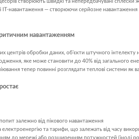
цесорів створюють швидкі та непередбачувані сплески 
 ІТ-навантаження — створюючи серйозне навантаження н
критичним навантаженням
них центрів обробки даних, об'єкти штучного інтелекту
одження, яке може становити до 40% від загального ен
піювання тепер повинні розглядати теплові системи як ва
зростає
 попит залежно від пікового навантаження
а електроенергію та тарифи, що залежать від часу вико
ням до мережі або розширенням потужностей (іноді ро