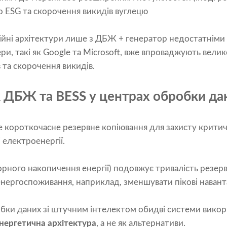
 ESG та скорочення викидів вуглецю
йні архітектури лише з ДБЖ + генератор недостатніми — 
ри, такі як Google та Microsoft, вже впроваджують вели
та скорочення викидів.
ж ДБЖ та BESS у центрах обробки да
 короткочасне резервне копіювання для захисту критич
і електроенергії.
рного накопичення енергії) подовжує тривалість резер
енергоспоживання, наприклад, зменшувати пікові навант
обки даних зі штучним інтелектом обидві системи вико
нергетична архітектура
, а не як альтернативи.