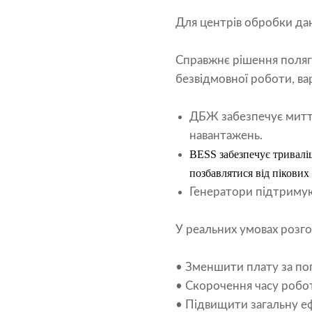
Для центрів обробки дан
Справжнє рішення поляга
безвідмовної роботи, ва
ДБЖ забезпечує миттє
навантажень.
BESS забезпечує тривалі
позбавлятися від пікових
Генератори підтримую
У реальних умовах розг
• Зменшити плату за п
• Скорочення часу роб
• Підвищити загальну е