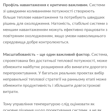
Профіль навантаження є критично важливим.
Системи
зі швидкими коливаннями потужності створюють
більше теплове навантаження та потребують швидших
рішень для охолодження. Натомість, стабільні системи з
меншим навантаженням можуть ефективно працювати з
повітряним охолодженням, якщо умови навколишнього
середовища добре контролюються.
Масштабованість – ще один важливий фактор.
Система,
спроектована без достатньої теплової потужності, може
обмежити майбутнє розширення або вимагати дорогого
перепроектування. У багатьох реальних проектах вибір
неправильної теплової стратегії на ранньому етапі може
обмежити продуктивність і збільшити довгострокові
витрати.
Тому управління температурою слід оцінювати як
основне рішення щодо проектування системи, а не як