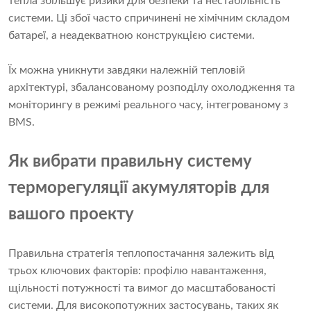
тепла збільшує ризики для безпеки та нестабільність
системи. Ці збої часто спричинені не хімічним складом
батареї, а неадекватною конструкцією системи.
Їх можна уникнути завдяки належній тепловій
архітектурі, збалансованому розподілу охолодження та
моніторингу в режимі реального часу, інтегрованому з
BMS.
Як вибрати правильну систему
терморегуляції акумуляторів для
вашого проекту
Правильна стратегія теплопостачання залежить від
трьох ключових факторів: профілю навантаження,
щільності потужності та вимог до масштабованості
системи. Для високопотужних застосувань, таких як