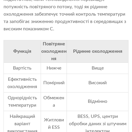
потужність повітряного потоку, тоді як рідинне
охолодження забезпечує точний контроль температури
та запобігає зниженню продуктивності в середовищах з
високим показником C.
Повітряне
Функція
охолоджен
Рідинне охолодження
ня
Вартість
Нижче
Вище
Ефективність
Помірний
Високий
охолодження
Однорідність
Обмежен
Відмінно
температури
а
Найкращий
BESS, UPS, центри
Житлови
варіант
обробки даних зі штучним
й ESS
використання
інтелектом