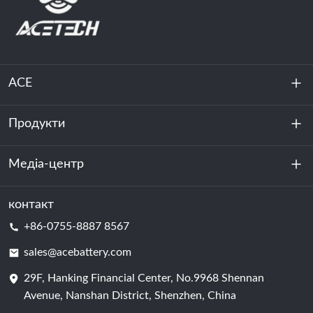
ACE
Продукти
Про нас
Стійкість
Медіа-центр
Зберігання енергії
Центр обробки даних та серверна кімната
контакт
Новини
+86-0755-8887 8567
Сила руху
Блог
sales@acebattery.com
29F, Hanking Financial Center, No.9968 Shennan
Елемент батареї
Avenue, Nanshan District, Shenzhen, China