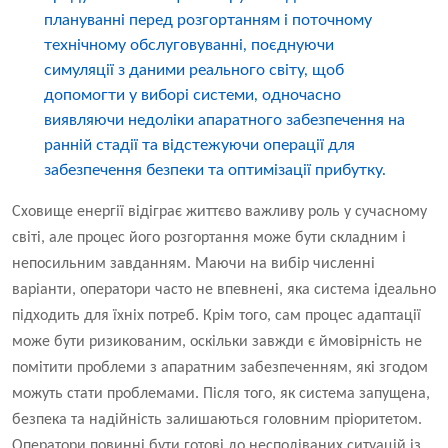
плануванні перед розгортанням і поточному
технічному обслуговуванні, поєднуючи
симуляції з даними реального світу, щоб
допомогти у виборі системи, одночасно
виявляючи недоліки апаратного забезпечення на
ранній стадії та відстежуючи операції для
забезпечення безпеки та оптимізації прибутку.
Сховище енергії відіграє життєво важливу роль у сучасному
світі, але процес його розгортання може бути складним і
непосильним завданням. Маючи на вибір численні
варіанти, оператори часто не впевнені, яка система ідеально
підходить для їхніх потреб. Крім того, сам процес адаптації
може бути ризикованим, оскільки завжди є ймовірність не
помітити проблеми з апаратним забезпеченням, які згодом
можуть стати проблемами. Після того, як система запущена,
безпека та надійність залишаються головним пріоритетом.
Оператори повинні бути готові до несподіваних ситуацій із