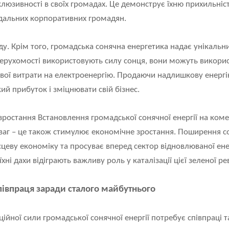
клюзивності в своїх громадах. Це демонструє їхню прихильніст
ідальних корпоративних громадян.
ду. Крім того, громадська сонячна енергетика надає унікаль
ерухомості використовують силу сонця, вони можуть викорис
вої витрати на електроенергію. Продаючи надлишкову енергі
ий прибуток і зміцнювати свій бізнес.
зростання Встановлення громадської сонячної енергії на коме
еваг – це також стимулює економічне зростання. Поширення с
сцеву економіку та просуває вперед сектор відновлюваної ене
ні дахи відіграють важливу роль у каталізації цієї зеленої ре
півпраця заради сталого майбутнього
йної сили громадської сонячної енергії потребує співпраці т