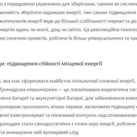
ю з передовими рішеннями для зберігання, такими як систем
ливість зберігати надлишок енергії, тим самим підвищуючи с
акопичувачів енергії веде до більшої стабільності мережі та 
ергію вдень чи вночі, дощ чи світло. Ця революційна техноло
их сонячних проектів, роблячи їх більш універсальними та 
 підвищення стійкості місцевої енергії
 яка має сформувати майбутнє спільнотної сонячної енергії,
ромадська мікромережа — це локалізована енергетична систе
онячні батареї та акумуляторні батареї, для забезпечення еле
ікромережі пропонують кілька переваг, включаючи підвищену е
вної електромережі та посилений контроль над споживанням 
омадам стати самодостатніми з точки зору енергії, роблячи
 та зменшуючи свій вуглецевий слід.