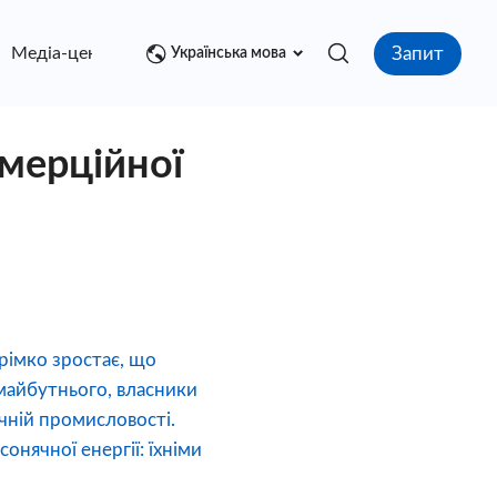
Запит
Медіа-центр
контакт
Українська мова
омерційної
трімко зростає, що
 майбутнього, власники
чній промисловості.
нячної енергії: їхніми