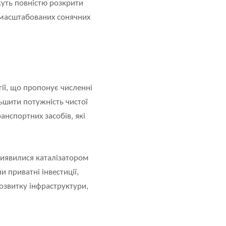
жуть повністю розкрити
, масштабованих сонячних
гії, що пропонує численні
ьшити потужність чистої
ранспортних засобів, які
 виявилися каталізатором
 приватні інвестиції,
озвитку інфраструктури,