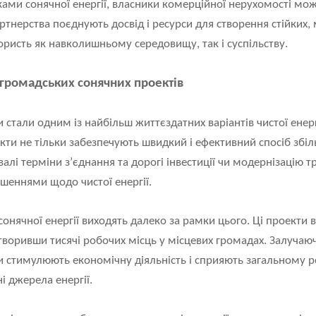
ами сонячної енергії, власники комерційної нерухомості мо
партнерства поєднують досвід і ресурси для створення стійких
користь як навколишньому середовищу, так і суспільству.
 громадських сонячних проектів
 стали одним із найбільш життєздатних варіантів чистої енер
екти не тільки забезпечують швидкий і ефективний спосіб збіл
валі терміни з’єднання та дорогі інвестиції чи модернізацію т
ішеннями щодо чистої енергії.
сонячної енергії виходять далеко за рамки цього. Ці проекти
творивши тисячі робочих місць у місцевих громадах. Залучаючи
и стимулюють економічну діяльність і сприяють загальному р
і джерела енергії.