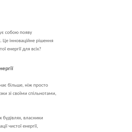
нує собою появу
. Це інноваційне рішення
ї енергії для всіх?
нергії
чає більше, ніж просто
зки зі своїми спільнотами,
 будівлях, власники
ї чистої енергії,