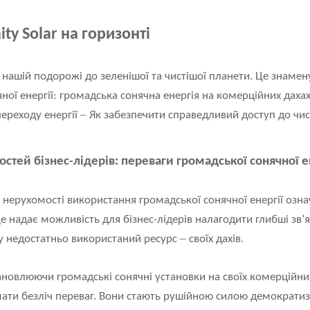
ty Solar на горизонті
 нашій подорожі до зеленішої та чистішої планети. Це знаме
ної енергії: громадська сонячна енергія на комерційних дахах
–
ереходу енергії
Як забезпечити справедливий доступ до чисто
тей бізнес-лідерів: переваги громадської сонячної е
 нерухомості використання громадської сонячної енергії озна
е надає можливість для бізнес-лідерів налагодити глибші зв’я
–
 недостатньо використаний ресурс
своїх дахів.
ановлюючи громадські сонячні установки на своїх комерційних
ти безліч переваг. Вони стають рушійною силою демократизаці