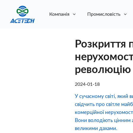
Компанія
Промисловість
Про нас
Розкриття 
Про нас
Стійкість
Стійкість
нерухомост
революцію
2024-01-18
У сучасному світі, який
свідчить про світле май
комерційної нерухомості
Вони володіють цінним а
великими дахами.