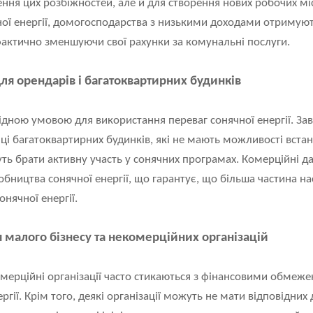
ння цих розбіжностей, але й для створення нових робочих міс
ої енергії, домогосподарства з низькими доходами отримуют
, фактично зменшуючи свої рахунки за комунальні послуги.
ля орендарів і багатоквартирних будинків
дною умовою для використання переваг сонячної енергії. За
ці багатоквартирних будинків, які не мають можливості встан
уть брати активну участь у сонячних програмах. Комерційні д
бництва сонячної енергії, що гарантує, що більша частина 
нячної енергії.
 малого бізнесу та некомерційних організацій
омерційні організації часто стикаються з фінансовими обмеж
гії. Крім того, деякі організації можуть не мати відповідних