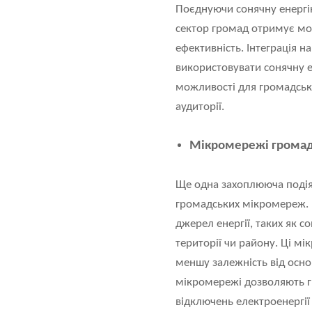
Поєднуючи сонячну енергі
сектор громад отримує мож
ефективність. Інтеграція н
використовувати сонячну ен
можливості для громадськ
аудиторії.
Мікромережі громади:
Ще одна захоплююча подія,
громадських мікромереж. Г
джерел енергії, таких як с
території чи району. Ці м
меншу залежність від осно
мікромережі дозволяють гр
відключень електроенергії