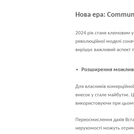
Нова ера: Communi
2024 рік стане ключовим у
революційної моделі соняч
вирішує важливий аспект п
Розширення можливос
Для власників комерційної
внесок у стале майбутнє. Ц
використовуючи при цьому
Переосмислення дахів
Вст
нерухомості можуть отрима