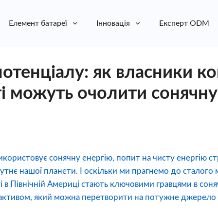
Елемент батареї
Інновація
Експерт ODM
потенціалу: як власники к
і можуть очолити сонячну
 використовує сонячну енергію, попит на чисту енергію с
бутнє нашої планети. І оскільки ми прагнемо до сталого
 в Північній Америці стають ключовими гравцями в соня
ктивом, який можна перетворити на потужне джерело со