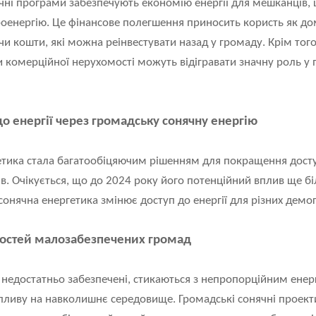
ячні програми забезпечують економію енергії для мешканців,
оенергію. Це фінансове полегшення приносить користь як до
и кошти, які можна реінвестувати назад у громаду. Крім тог
 комерційної нерухомості можуть відігравати значну роль у п
о енергії через громадську сонячну енергію
тика стала багатообіцяючим рішенням для покращення доступн
. Очікується, що до 2024 року його потенційний вплив ще бі
сонячна енергетика змінює доступ до енергії для різних демог
стей малозабезпечених громад
и недостатньо забезпечені, стикаються з непропорційним енер
і впливу на навколишнє середовище. Громадські сонячні проект