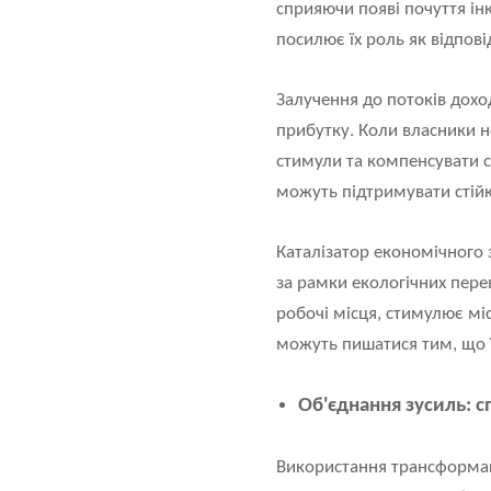
сприяючи появі почуття ін
посилює їх роль як відпов
Залучення до потоків дохо
прибутку. Коли власники н
стимули та компенсувати с
можуть підтримувати стійк
Каталізатор економічного 
за рамки екологічних пер
робочі місця, стимулює мі
можуть пишатися тим, що їх
Об'єднання зусиль: с
Використання трансформаці