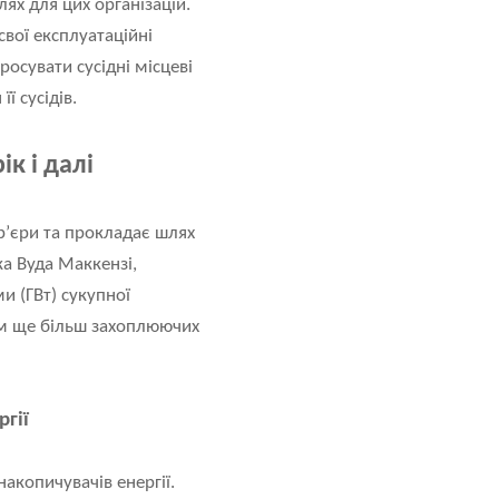
ях для цих організацій.
свої експлуатаційні
осувати сусідні місцеві
ї сусідів.
ік і далі
р’єри та прокладає шлях
ка Вуда Маккензі,
и (ГВт) сукупної
ом ще більш захоплюючих
ргії
акопичувачів енергії.