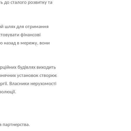
ь до сталого розвитку та
ний шлях для отримання
товувати фінансові
ю назад в мережу, вони
рційних будівлях виходить
онячних установок створює
ргії. Власники нерухомості
волюції.
а партнерства.