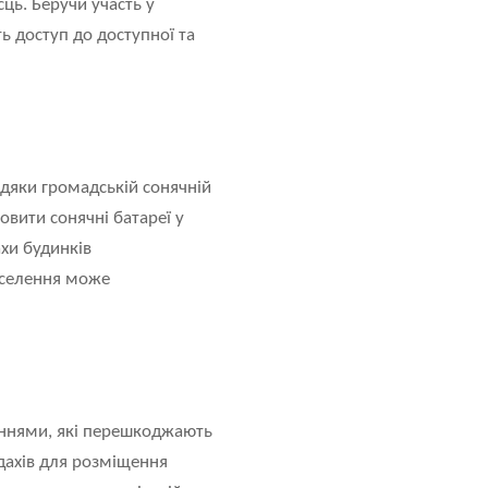
ць. Беручи участь у
ь доступ до доступної та
вдяки громадській сонячній
овити сонячні батареї у
ахи будинків
населення може
еннями, які перешкоджають
 дахів для розміщення