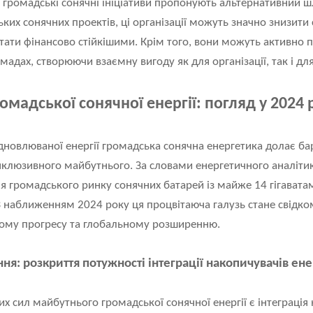
 громадські сонячні ініціативи пропонують альтернативний шл
их сонячних проектів, ці організації можуть значно знизити 
тати фінансово стійкішими. Крім того, вони можуть активно пр
мадах, створюючи взаємну вигоду як для організації, так і для ї
омадської сонячної енергії: погляд у 2024 р
дновлюваної енергії громадська сонячна енергетика долає ба
інклюзивного майбутнього. За словами енергетичного аналіти
я громадського ринку сонячних батарей із майже 14 гігаватам
З наближенням 2024 року ця процвітаюча галузь стане свідк
чному прогресу та глобальному розширенню.
ня: розкриття потужності інтеграції накопичувачів ене
 сил майбутнього громадської сонячної енергії є інтеграція н