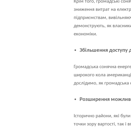
Крім того, громадські сон
зниження витрат на електр
підприємствам, вивільняюч
демонструють, як власники
економіки.
Збільшення доступу д
Громадська сонячна енерге
широкого кола американців
дослідимо, як громадська 
Розширення можливо
Історично райони, які бул
точки зору вартості, так 