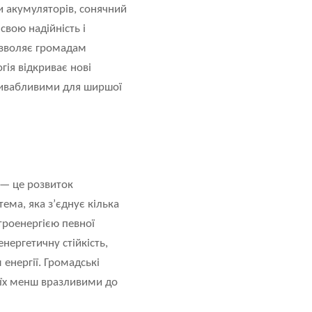
и акумуляторів, сонячний
вою надійність і
дозволяє громадам
гія відкриває нові
привабливими для ширшої
 — це розвиток
ма, яка з’єднує кілька
ктроенергією певної
нергетичну стійкість,
енергії. Громадські
 їх менш вразливими до