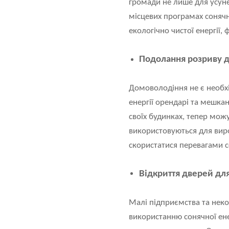
громади не лише для усуне
місцевих програмах сонячн
екологічно чистої енергії
Подолання розриву д
Домоволодіння не є необхі
енергії орендарі та мешкан
своїх будинках, тепер мож
використовуються для виро
скористатися перевагами со
Відкриття дверей для
Малі підприємства та нек
використанню сонячної енер