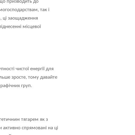
 що призводить до
могосподарствам, так і
о, ці заощадження
іднесенні місцевої
ості чистої енергії для
льше зросте, тому давайте
рафічних груп.
гетичним тягарем як з
и активно спрямовані на ці