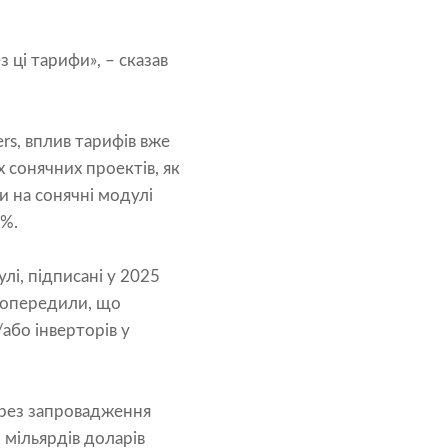
 ці тарифи», – сказав
rs, вплив тарифів вже
х сонячних проектів, як
ни на сонячні модулі
9%.
лі, підписані у 2025
 попередили, що
або інверторів у
через запровадження
 мільярдів доларів