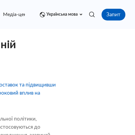
Запит
Медіа-центр
контакт
Українська мова
ній
поставок та підвищивши
троковий вплив на
ьної політики,
астосовуються до