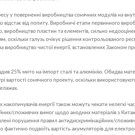
есу у поверненні виробництва сонячних модулів на внут
о відстає від попиту. Виробничі етапи первинного вир
, виробництво пластин та елементів, сильно недооцінені
ям, оскільки галузь очікує рішення контрольованого ре
а виробництво чистої енергії, встановлених Законом пр
адив 25% мито на імпорт сталі та алюмінію. Обидва мат
і вартості сонячного проекту, оскільки використовуютьс
телажах.
 накопичувачів енергії також можуть чекати нелегкі ча
них/споживчих вимог щодо анодних матеріалів з Китаю
явлені порушення правил антидискримінаційних/споживч
о фактично подвоїть вартість акумуляторів для електро