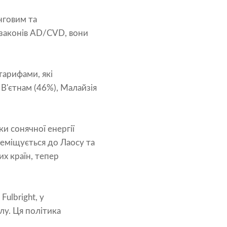
нговим та
законів AD/CVD, вони
тарифами, які
В'єтнам (46%), Малайзія
и сонячної енергії
еміщується до Лаосу та
их країн, тепер
Fulbright, у
лу. Ця політика