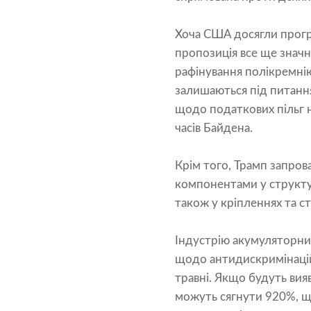
Хоча США досягли прогр
пропозиція все ще значн
рафінування полікремнію
залишаються під питанн
щодо податкових пільг н
часів Байдена.
Крім того, Трамп запров
компонентами у структур
також у кріпленнях та с
Індустрію акумуляторних
щодо антидискримінацій
травні. Якщо будуть ви
можуть сягнути 920%, щ