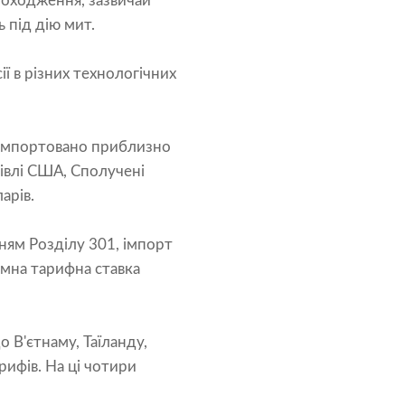
 походження, зазвичай
 під дію мит.
ї в різних технологічних
о імпортовано приблизно
гівлі США, Сполучені
арів.
ням Розділу 301, імпорт
ємна тарифна ставка
 В'єтнаму, Таїланду,
ифів. На ці чотири