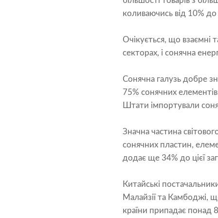
більшості товарів з біль
коливаючись від 10% до 
Очікується, що взаємні 
секторах, і сонячна енер
Сонячна галузь добре зн
75% сонячних елементів т
Штати імпортували соняч
Значна частина світовог
сонячних пластин, елеме
додає ще 34% до цієї заг
Китайські постачальники
Малайзії та Камбоджі, щ
країни припадає понад 