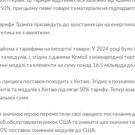
шості країн. Ці тарифи відрізняються залежно від країни
50%, при цьому певні товари та матеріали не підпадають
тарифи Трампа призведуть до зростання цін на енергоносі
гетика не є винятком.
айома з тарифами на імпортні товари. У 2024 році бул
а модулів, і, згідно з даними Комісії з міжнародної тор
ні модулі та елементи на суму понад 16,5 мільярда дол
о ланцюга поставок походить з Китаю. Згідно з позначен
нтів та модулів з Китаю підлягає 50% тарифу. Тепер вза
альної суми.
 значною мірою перемістили свої ланцюги постачання до
об обслуговувати ринок США та уникати цих значних тар
80% поставок сонячних модулів до США.