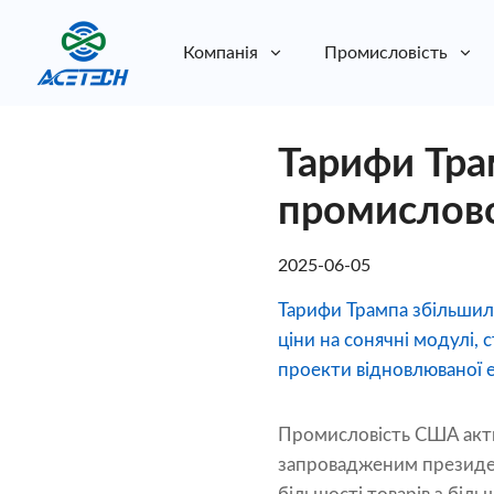
Компанія
Промисловість
Про нас
Тарифи Тра
Про нас
Стійкість
Стійкість
промислов
2025-06-05
Тарифи Трампа збільшил
ціни на сонячні модулі, 
проекти відновлюваної е
Промисловість США акти
запровадженим президен