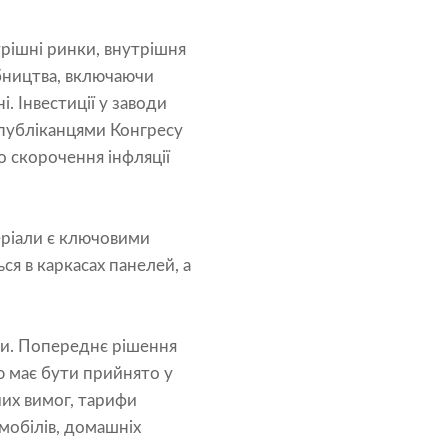
рішні ринки, внутрішня
обництва, включаючи
. Інвестиції у заводи
спубліканцями Конгресу
о скорочення інфляції
еріали є ключовими
я в каркасах панелей, а
си. Попереднє рішення
 має бути прийнято у
их вимог, тарифи
мобілів, домашніх