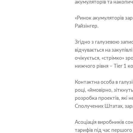
акумуляторів та накопич
«Ринок акумуляторів зар
Райзінгер.
Згідно з галузевою запи
відчувається на закупівл
очікується, «стрімко» зр
нижчого рівня – Tier 1 
Контактна особа в галуз
році, «ймовірно, зіткну
розробка проектів, які н
Сполучених Штатах, зара
Асоціація виробників со
тарифів під час першого