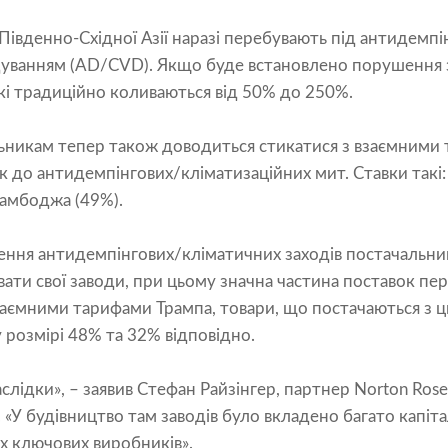
 Південно-Східної Азії наразі перебувають під антидемпі
уванням (AD/CVD). Якщо буде встановлено порушення 
які традиційно коливаються від 50% до 250%.
ьникам тепер також доводиться стикатися з взаємними 
 до антидемпінгових/кліматизаційних мит. Ставки такі: 
 Камбоджа (49%).
ення антидемпінгових/кліматичних заходів постачальник
ти свої заводи, при цьому значна частина поставок пер
 взаємними тарифами Трампа, товари, що постачаються з ц
 розмірі 48% та 32% відповідно.
аслідки», – заявив Стефан Райзінгер, партнер Norton Rose 
«У будівництво там заводів було вкладено багато капіта
х ключових виробників».