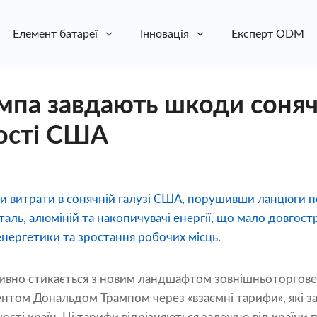
Елемент батареї
Інновація
Експерт ODM
мпа завдають шкоди соняч
ості США
и витрати в сонячній галузі США, порушивши ланцюги 
сталь, алюміній та накопичувачі енергії, що мало довгос
нергетики та зростання робочих місць.
вно стикається з новим ландшафтом зовнішньоторговел
том Дональдом Трампом через «взаємні тарифи», які з