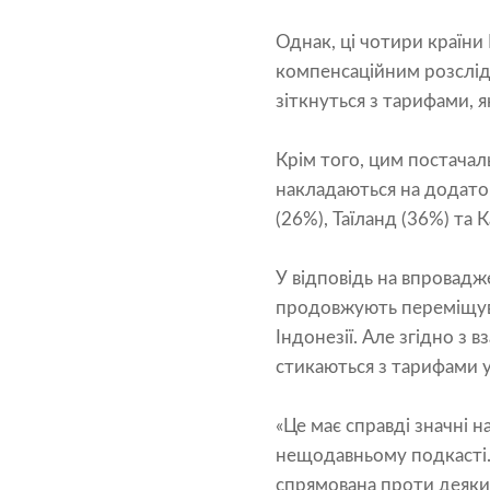
Однак, ці чотири країни
компенсаційним розслід
зіткнуться з тарифами, 
Крім того, цим постачал
накладаються на додаток
(26%), Таїланд (36%) та
У відповідь на впровадж
продовжують переміщува
Індонезії. Але згідно з
стикаються з тарифами у
«Це має справді значні н
нещодавньому подкасті. 
спрямована проти деяки