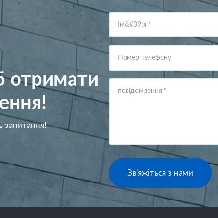
Ім&#39;я
*
Номер телефону
об отримати
повідомлення
*
ення!
ь запитання!
Зв'яжіться з нами