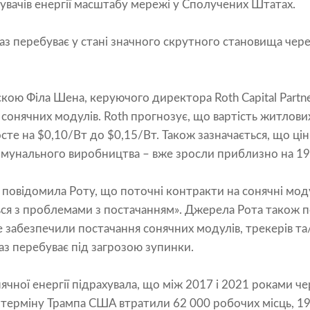
увачів енергії масштабу мережі у Сполучених Штатах.
аз перебуває у стані значного скрутного становища через
скою Філа Шена, керуючого директора Roth Capital Partne
і сонячних модулів. Roth прогнозує, що вартість житлови
осте на $0,10/Вт до $0,15/Вт. Також зазначається, що ці
комунального виробництва – вже зросли приблизно на 1
і повідомила Роту, що поточні контракти на сонячні моду
ться з проблемами з постачанням». Джерела Рота також
е забезпечили постачання сонячних модулів, трекерів та/
з перебуває під загрозою зупинки.
нячної енергії підрахувала, що між 2017 і 2021 роками 
 терміну Трампа США втратили 62 000 робочих місць, 19