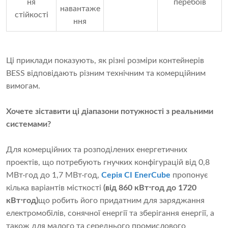
ня
перебоїв
навантаже
стійкості
ння
Ці приклади показують, як різні розміри контейнерів
BESS відповідають різним технічним та комерційним
вимогам.
Хочете зіставити ці діапазони потужності з реальними
системами?
Для комерційних та розподілених енергетичних
проектів, що потребують гнучких конфігурацій від 0,8
МВт·год до 1,7 МВт·год,
Серія CI EnerCube
пропонує
кілька варіантів місткості
(від 860 кВт⋅год до 1720
кВт⋅год)
що робить його придатним для заряджання
електромобілів, сонячної енергії та зберігання енергії, а
також для малого та середнього промислового