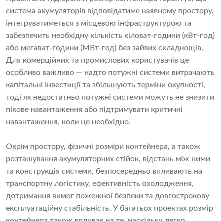
система акумуляторів відповідатиме наявному простору,
інтегруватиметься з місцевою інфраструктурою та
забезпечить необхідну кількість кіловат-години (кВт-год)
або мегават-години (МВт-год) без зайвих складнощів.
Для комерційних та промислових користувачів це
особливо важливо — надто потужні системи витрачають
капітальні інвестиції та збільшують терміни окупності,
тоді як недостатньо потужні системи можуть не знизити
пікове навантаження або підтримувати критичні
навантаження, коли це необхідно.
Окрім простору, фізичні розміри контейнера, а також
розташування акумуляторних стійок, відстань між ними
та конструкція системи, безпосередньо впливають на
транспортну логістику, ефективність охолодження,
дотримання вимог пожежної безпеки та довгострокову
експлуатаційну стабільність. У багатьох проектах розмір
контейнера також впливає на те, наскільки легко