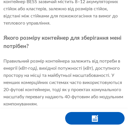
контейнер BESS зазвичай містить 8–12 акумуляторних
стійок або кластерів, залежно від розмірів стійок,
відстані між стійками для пожежогасіння та вимог до
теплового управління.
Якого розміру контейнер для зберігання мені
потрібен?
Правильний розмір контейнера залежить від потреби в
енергії (кВт·год), вихідної потужності (кВт), доступного
простору на місці та майбутньої масштабованості. У
менших комерційних системах часто використовуються
20-футові контейнери, тоді як у проектах комунального
масштабу перевагу надають 40-футовим або модульним
компонуванням.
Як розрахувати ємність акумулятора?