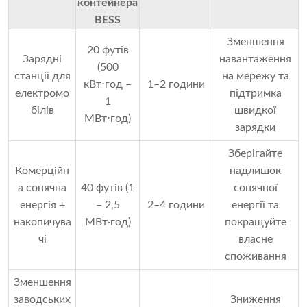
контейнера
BESS
Зменшення
20 футів
Зарядні
навантаження
(500
станції для
на мережу та
кВт⋅год –
1–2 години
електромо
підтримка
1
білів
швидкої
МВт⋅год)
зарядки
Зберігайте
Комерційн
надлишок
а сонячна
40 футів (1
сонячної
енергія +
– 2,5
2–4 години
енергії та
накопичува
МВт·год)
покращуйте
чі
власне
споживання
Зменшення
заводських
Зниження