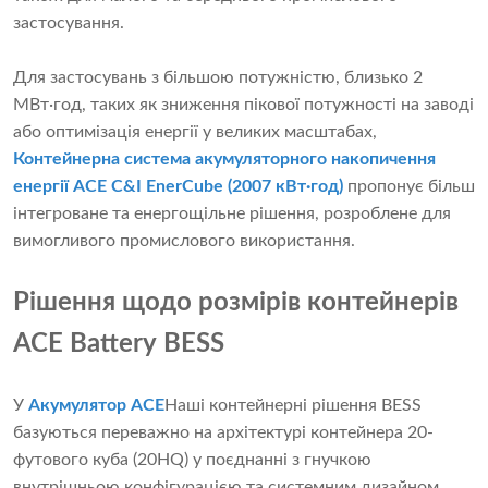
застосування.
Для застосувань з більшою потужністю, близько 2
МВт·год, таких як зниження пікової потужності на заводі
або оптимізація енергії у великих масштабах,
Контейнерна система акумуляторного накопичення
енергії ACE C&I EnerCube (2007 кВт·год)
пропонує більш
інтегроване та енергощільне рішення, розроблене для
вимогливого промислового використання.
Рішення щодо розмірів контейнерів
ACE Battery BESS
У
Акумулятор ACE
Наші контейнерні рішення BESS
базуються переважно на архітектурі контейнера 20-
футового куба (20HQ) у поєднанні з гнучкою
внутрішньою конфігурацією та системним дизайном.