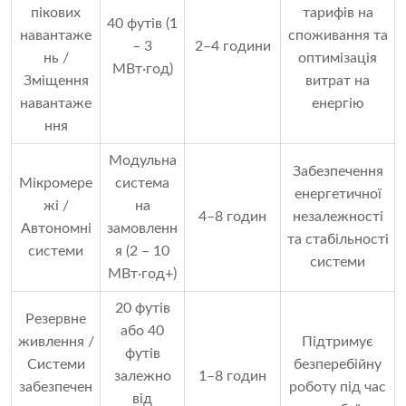
пікових
тарифів на
40 футів (1
навантаже
споживання та
– 3
2–4 години
нь /
оптимізація
МВт·год)
Зміщення
витрат на
навантаже
енергію
ння
Модульна
Забезпечення
Мікромере
система
енергетичної
жі /
на
4–8 годин
незалежності
Автономні
замовленн
та стабільності
системи
я (2 – 10
системи
МВт·год+)
20 футів
Резервне
або 40
живлення /
Підтримує
футів
Системи
безперебійну
залежно
1–8 годин
забезпечен
роботу під час
від