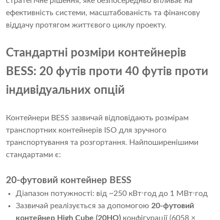
стратегічне рішення, яке безпосередньо впливає на
ефективність системи, масштабованість та фінансову
віддачу протягом життєвого циклу проекту.
Стандартні розміри контейнерів
BESS: 20 футів проти 40 футів проти
індивідуальних опцій
Контейнери BESS зазвичай відповідають розмірам
транспортних контейнерів ISO для зручного
транспортування та розгортання. Найпоширенішими
стандартами є:
20-футовий контейнер BESS
Діапазон потужності: від ~250 кВт⋅год до 1 МВт⋅год
Зазвичай реалізується за допомогою
20-футовий
контейнер High Cube (20HQ)
конфігурації (6058 ×