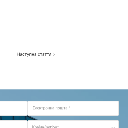
Наступна стаття
Електронна пошта
*
Країна/регіон
*