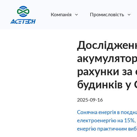
Компанія
Промисловість
Про нас
Дослідженн
Про нас
Стійкість
Стійкість
акумулятор
рахунки за
будинків у
2025-09-16
Сонячна енергія в поєд
електроенергію на 15%, 
енергію практичним виб