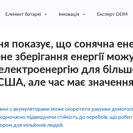
Елемент батареї
Інновація
Експерт ODM
я показує, що сонячна ене
не зберігання енергії мож
 електроенергію для більш
 США, але час має значенн
нанні з акумуляторами може скоротити рахунки домого
одночасно підвищуючи стійкість до перебоїв, що робить
ором для мільйонів людей.