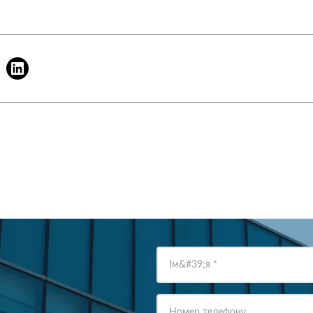
Ім&#39;я
*
Номер телефону