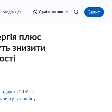
Запит
Медіа-центр
контакт
Українська мова
ргія плюс
уть знизити
ості
я
сподарств США за
 чисту та надійну