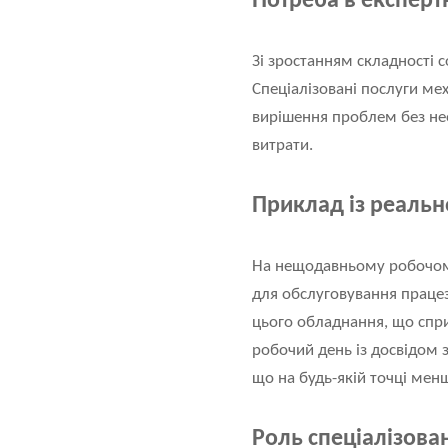
Потреба в експерт
Зі зростанням складності 
Спеціалізовані послуги ме
вирішення проблем без нео
витрати.
Приклад із реальн
На нещодавньому робочому
для обслуговування праце
цього обладнання, що спр
робочий день із досвідом з
що на будь-якій точці ме
Роль спеціалізова