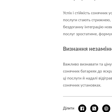
Успіх і стійкість сонячних 
послуги стають стрижнею, 
бездоганну інтеграцію нови
послуг зростатиме, формую
Визнання незамінн
Важливо визнавати та ціну
сонячних батареях до яскр
ці послуги й надалі відігр
сонячних установках.
Ділити