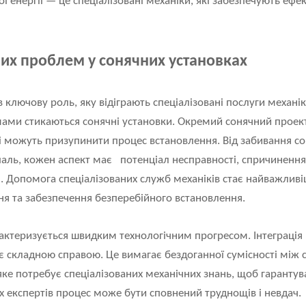
 енергії — це спеціалізовані механіки, які забезпечують ефект
их проблем у сонячних установках
ключову роль, яку відіграють спеціалізовані послуги механік
ми стикаються сонячні установки. Окремий сонячний проект
кі можуть призупинити процес встановлення. Від забивання с
аль, кожен аспект має потенціал несправності, спричинення
ч. Допомога спеціалізованих служб механіків стає найважли
я та забезпечення безперебійного встановлення.
арактеризується швидким технологічним прогресом. Інтеграція
є складною справою. Це вимагає бездоганної сумісності між
ке потребує спеціалізованих механічних знань, щоб гарантуват
их експертів процес може бути сповнений труднощів і невдач.