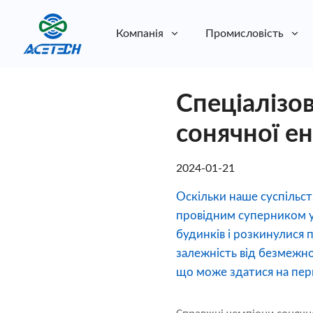
Компанія
Промисловість
Про нас
Спеціалізов
Про нас
Стійкість
Стійкість
сонячної ен
2024-01-21
Оскільки наше суспільст
провідним суперником у
будинків і розкинулися
залежність від безмежної
що може здатися на пер