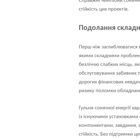
Справжні чемпіони сонячної
стійкість цих проектів.
Подолання складн
Перш ніж заглиблюватися в 
якими складними проблема
безліччю слабких місць, я
обслуговування забивних п
дорогих фінансових невда
ризику поломки обладнанн
Гульня сонячної енергії х
із існуючими установками 
компонентами, завдання, я
стійкість. Без підтримки ц