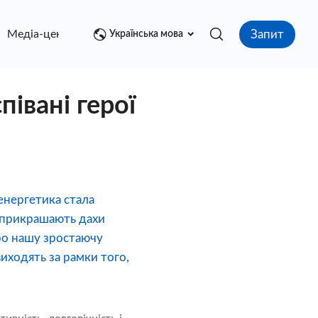
Запит
Медіа-центр
контакт
Українська мова
півані герої
енергетика стала
о прикрашають дахи
ро нашу зростаючу
виходять за рамки того,