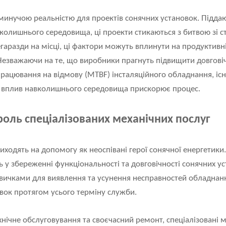
минучою реальністю для проектів сонячних установок. Підда
олишнього середовища, ці проекти стикаються з битвою зі ст
аразди на місці, ці фактори можуть вплинути на продуктивніс
зважаючи на те, що виробники прагнуть підвищити довговічн
рацювання на відмову (MTBF) інсталяційного обладнання, існ
 вплив навколишнього середовища прискорює процес.
оль спеціалізованих механічних послуг
иходять на допомогу як неоспівані герої сонячної енергетики. 
ь у збереженні функціональності та довговічності сонячних у
вичками для виявлення та усунення несправностей обладнан
вок протягом усього терміну служби.
ічне обслуговування та своєчасний ремонт, спеціалізовані м