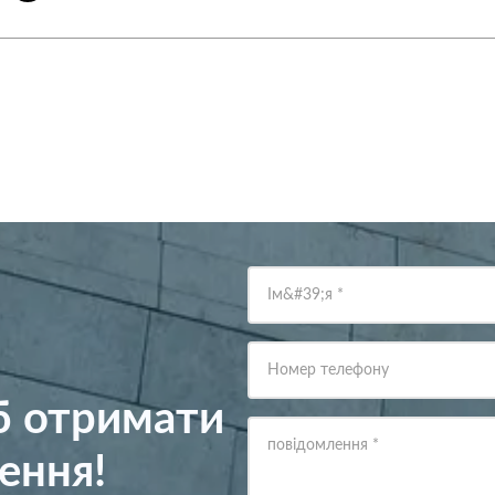
Ім&#39;я
*
Номер телефону
об отримати
повідомлення
*
ення!