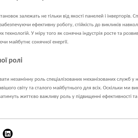
установок залежать не тільки від якості панелей і інверторів. С
забезпечуючи ефективну роботу, стійкість до викликів навк
х технологій. У міру того як сонячна індустрія росте та розвив
чи майбутнє сонячної енергії.
ої ролі
вати незамінну роль спеціалізованих механізованих служб у 
авішого світу та сталого майбутнього для всіх. Оскільки ми в
аватимуть життєво важливу роль у підвищенні ефективності та м