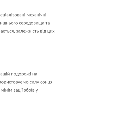
пеціалізовані механічні
олишнього середовища та
ається, залежність від цих
нашій подорожі на
икористовуємо силу сонця,
інімізації збоїв у