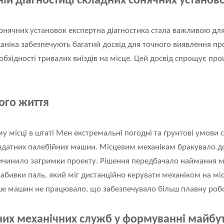
ній діагностиці складних сонячних установ
сонячних установок експертна діагностика стала важливою дл
ханіка забезпечують багатий досвід для точного виявлення п
бхідності тривалих виїздів на місце. Цей досвід спрощує проц
ого життя
 місці в штаті Мен екстремальні погодні та ґрунтові умови
здатних палебійних машин. Місцевим механікам бракувало до
ичинило затримки проекту. Рішення передбачало наймання м
абивки паль, який міг дистанційно керувати механіком на міс
нше машин не працювало, що забезпечувало більш плавну роб
них механічних служб у формуванні майбу