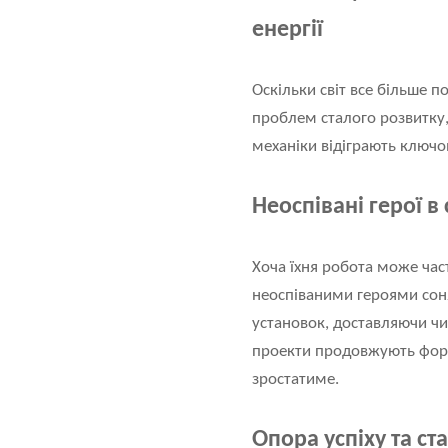
енергії
Оскільки світ все більше 
проблем сталого розвитку,
механіки відіграють ключо
Неоспівані герої 
Хоча їхня робота може час
неоспіваними героями сон
установок, доставляючи чи
проекти продовжують форм
зростатиме.
Опора успіху та ст