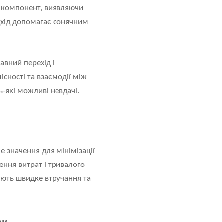
н компонент, виявляючи
дхід допомагає сонячним
лавний перехід і
сності та взаємодії між
-які можливі невдачі.
 значення для мінімізації
ення витрат і тривалого
чують швидке втручання та