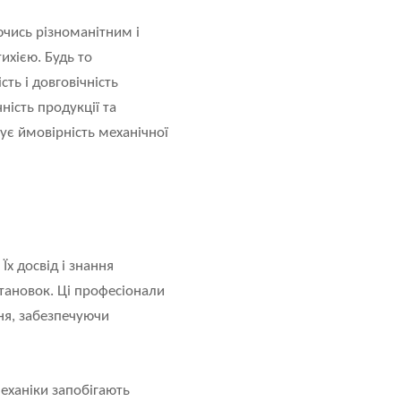
ючись різноманітним і
ихією. Будь то
ть і довговічність
ість продукції та
ує ймовірність механічної
Їх досвід і знання
становок. Ці професіонали
ня, забезпечуючи
еханіки запобігають