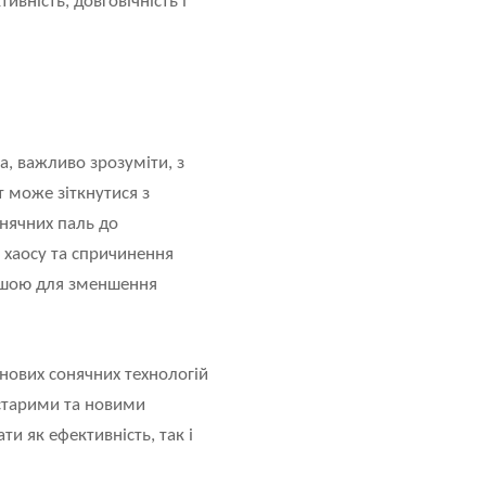
ивність, довговічність і
а, важливо зрозуміти, з
 може зіткнутися з
онячних паль до
 хаосу та спричинення
вішою для зменшення
 нових сонячних технологій
 старими та новими
и як ефективність, так і