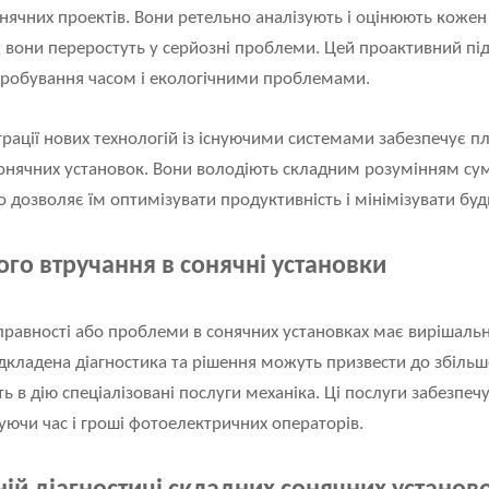
нячних проектів. Вони ретельно аналізують і оцінюють коже
 вони переростуть у серйозні проблеми. Цей проактивний пі
робування часом і екологічними проблемами.
теграції нових технологій із існуючими системами забезпечує п
онячних установок. Вони володіють складним розумінням сумі
дозволяє їм оптимізувати продуктивність і мінімізувати будь
го втручання в сонячні установки
равності або проблеми в сонячних установках має вирішальне
Відкладена діагностика та рішення можуть призвести до збільш
ть в дію спеціалізовані послуги механіка. Ці послуги забезпе
уючи час і гроші фотоелектричних операторів.