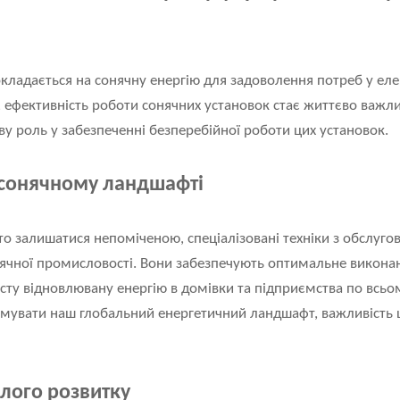
покладається на сонячну енергію для задоволення потреб у еле
 ефективність роботи сонячних установок стає життєво важли
ву роль у забезпеченні безперебійної роботи цих установок.
в сонячному ландшафті
то залишатися непоміченою, спеціалізовані техніки з обслугов
ячної промисловості. Вони забезпечують оптимальне виконан
сту відновлювану енергію в домівки та підприємства по всьом
увати наш глобальний енергетичний ландшафт, важливість 
алого розвитку