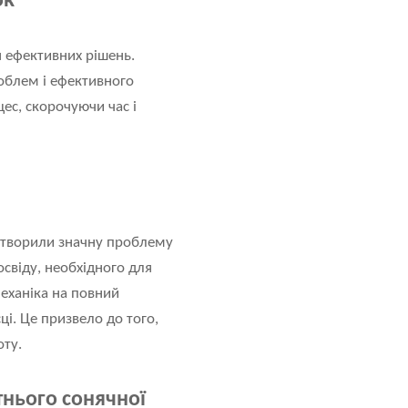
ок
я ефективних рішень.
роблем і ефективного
ес, скорочуючи час і
 створили значну проблему
свіду, необхідного для
еханіка на повний
ці. Це призвело до того,
оту.
тнього сонячної