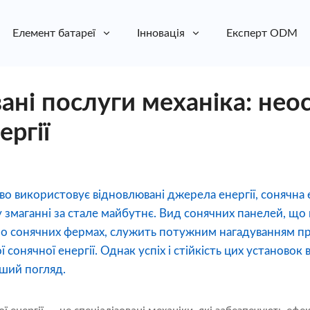
Елемент батареї
Інновація
Експерт ODM
ані послуги механіка: неос
ергії
во використовує відновлювані джерела енергії, сонячна 
 змаганні за стале майбутнє. Вид сонячних панелей, щ
 по сонячних фермах, служить потужним нагадуванням п
 сонячної енергії. Однак успіх і стійкість цих установок 
ший погляд.