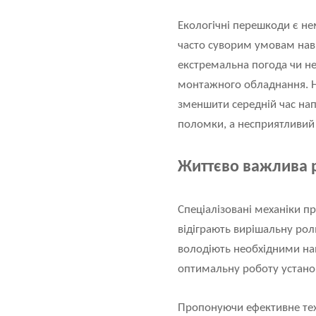
Екологічні перешкоди є не
часто суворим умовам навк
екстремальна погода чи нег
монтажного обладнання. Не
зменшити середній час нап
поломки, а несприятливий
Життєво важлива р
Спеціалізовані механіки пр
відіграють вирішальну рол
володіють необхідними на
оптимальну роботу устано
Пропонуючи ефективне техн