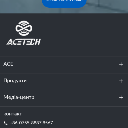
ACE
Продукти
Про нас
Стійкість
Медіа-центр
Зберігання енергії
Центр обробки даних та серверна кімната
контакт
Новини
+86-0755-8887 8567