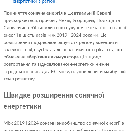
енергетики в регіоні.
Прийняття
сонячна енергія в Центральній Європі
прискорюється, причому Чехія, Угорщина, Польща та
Словаччина збільшили свою сукупну генерацію сонячної
енергії в шість разів між 2019 і 2024 роками. Це
розширення підкреслює рішучість регіону зменшити
залежність від вугілля, але аналітики застерігають, що
обмежена
зберігання акумулятора
цілі щодо
розгортання та відновлюваної енергетики нижче
середнього рівня для ЄС можуть уповільнити майбутній
темп розвитку.
Швидке розширення сонячної
енергетики
Між 2019 і 2024 роками виробництво сонячної енергії в
чотирьох країнах різко зросло з приблизно 5 ТВт·год до