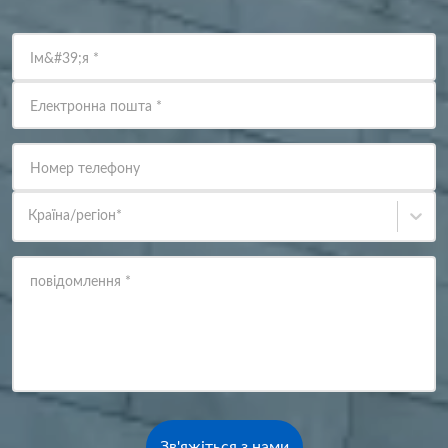
Ім&#39;я
*
Електронна пошта
*
Номер телефону
Країна/регіон
*
повідомлення
*
Зв'яжіться з нами