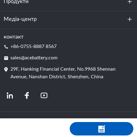
Продукти
Про нас
Стійкість
Медіа-центр
Зберігання енергії
Центр обробки даних та серверна кімната
контакт
Новини
+86-0755-8887 8567
Сила руху
Блог
sales@acebattery.com
29F, Hanking Financial Center, No.9968 Shennan
Елемент батареї
Avenue, Nanshan District, Shenzhen, China
© 2024 Китайські виробники літій-іонних акумуляторів | Завод і компанія з
виробництва літієвих акумуляторів | Акумулятор ACE від Shopastro
Політика конфіденційності
粤ICP备2022150578号
-4