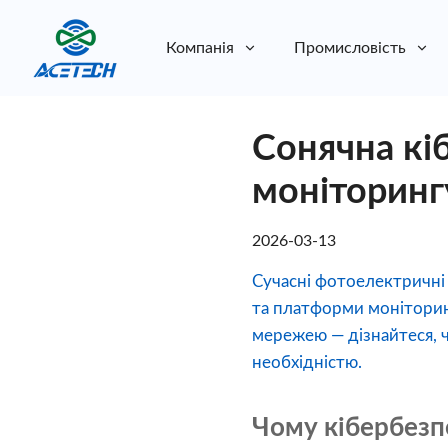
Компанія
Промисловість
Про нас
Сонячна кі
Про нас
Стійкість
Стійкість
моніторинг
2026-03-13
Сучасні фотоелектричні
та платформи моніторин
мережею — дізнайтеся, 
необхідністю.
Чому кібербезп