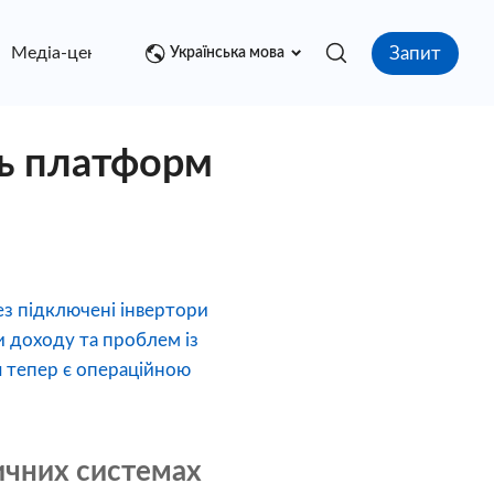
Запит
Медіа-центр
контакт
Українська мова
ль платформ
ез підключені інвертори
 доходу та проблем із
я тепер є операційною
ичних системах