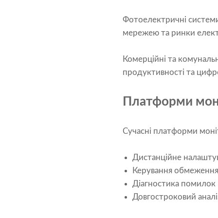
Фотоелектричні системи 
мережею та ринки електр
Комерційні та комуналь
продуктивності та цифро
Платформи моні
Сучасні платформи моні
Дистанційне налаштув
Керування обмеження
Діагностика помилок
Довгостроковий аналі