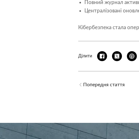
Повний журнал актив
Централізовані оновл
Кібербезпека стала опе
Ділити
Попередня стаття