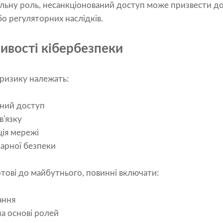
льну роль, несанкціонований доступ може призвести до
бо регуляторних наслідків.
ивості кібербезпеки
ризику належать:
ний доступ
в'язку
ія мережі
марної безпеки
тові до майбутнього, повинні включати:
ання
а основі ролей