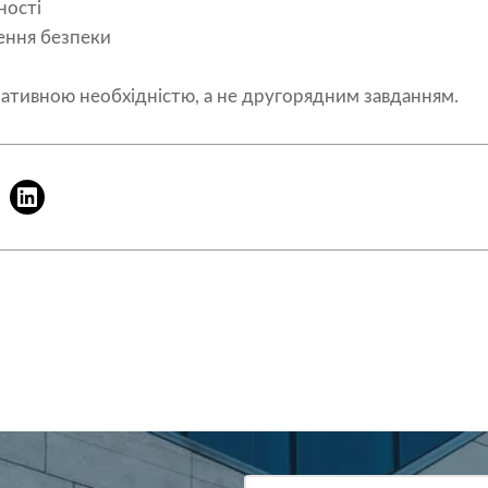
ності
ення безпеки
ративною необхідністю, а не другорядним завданням.