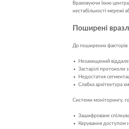
Враховуючи їхню центра
нестабільності мережі а
Поширені вразл
До поширених факторів 
Незахищений віддале
Застарілі протоколи з
Недостатня сегментац
Слабка архітектура х
Системи моніторингу, го
Зашифроване спілкув
Керування доступом н