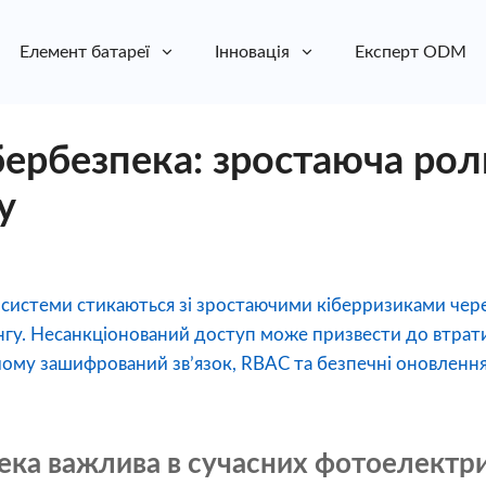
Елемент батареї
Інновація
Експерт ODM
бербезпека: зростаюча ро
у
 системи стикаються зі зростаючими кіберризиками чер
гу. Несанкціонований доступ може призвести до втрати
чому зашифрований зв’язок, RBAC та безпечні оновленн
ека важлива в сучасних фотоелектр