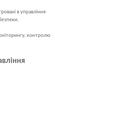
ровані в управління
безпеки.
моніторингу, контролю
авління