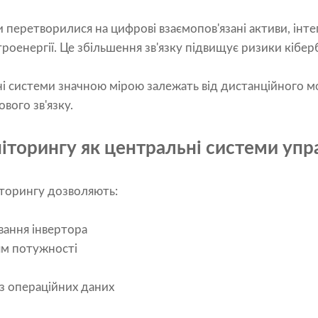
перетворилися на цифрові взаємопов'язані активи, інтег
оенергії. Це збільшення зв'язку підвищує ризики кібер
ні системи значною мірою залежать від дистанційного 
вого зв'язку.
торингу як центральні системи упр
торингу дозволяють:
ання інвертора
м потужності
з операційних даних