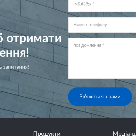
Ім&#39;я
*
Номер телефону
об отримати
повідомлення
*
ення!
ь запитання!
Зв'яжіться з нами
Продукти
Медіа-ц