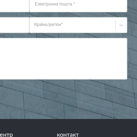
Електронна пошта
*
Країна/регіон
*
ентр
контакт