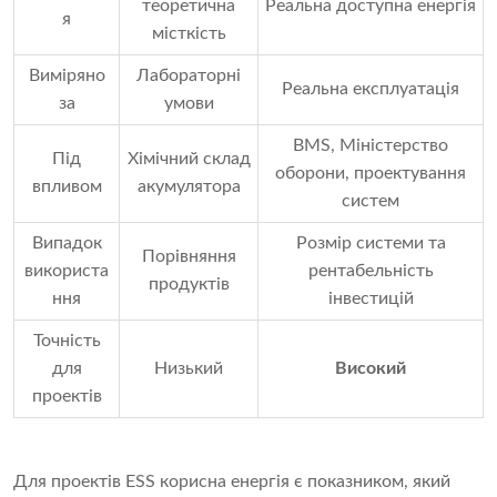
теоретична
Реальна доступна енергія
я
місткість
Виміряно
Лабораторні
Реальна експлуатація
за
умови
BMS, Міністерство
Під
Хімічний склад
оборони, проектування
впливом
акумулятора
систем
Випадок
Розмір системи та
Порівняння
використа
рентабельність
продуктів
ння
інвестицій
Точність
для
Низький
Високий
проектів
Для проектів ESS корисна енергія є показником, який