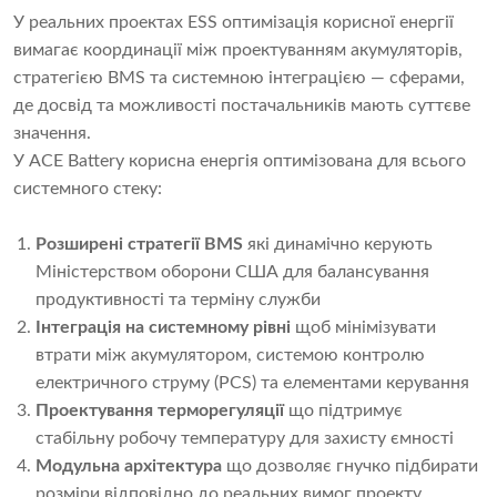
У реальних проектах ESS оптимізація корисної енергії
вимагає координації між проектуванням акумуляторів,
стратегією BMS та системною інтеграцією — сферами,
де досвід та можливості постачальників мають суттєве
значення.
У ACE Battery корисна енергія оптимізована для всього
системного стеку:
Розширені стратегії BMS
які динамічно керують
Міністерством оборони США для балансування
продуктивності та терміну служби
Інтеграція на системному рівні
щоб мінімізувати
втрати між акумулятором, системою контролю
електричного струму (PCS) та елементами керування
Проектування терморегуляції
що підтримує
стабільну робочу температуру для захисту ємності
Модульна архітектура
що дозволяє гнучко підбирати
розміри відповідно до реальних вимог проекту