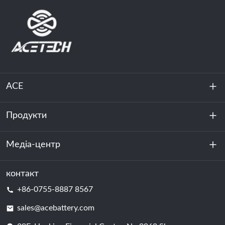
ACE
Продукти
Про нас
Стійкість
Медіа-центр
Зберігання енергії
Центр обробки даних та серверна кімната
контакт
Новини
+86-0755-8887 8567
Сила руху
Блог
sales@acebattery.com