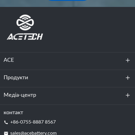
ACE
Продукти
Про нас
Стійкість
Медіа-центр
Зберігання енергії
Центр обробки даних та серверна кімната
контакт
Новини
+86-0755-8887 8567
Сила руху
Блог
sales@acebattery.com