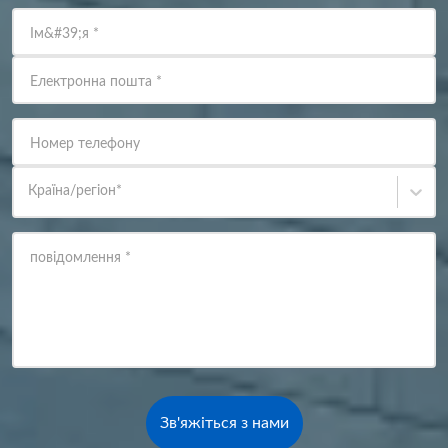
Ім&#39;я
*
Електронна пошта
*
Номер телефону
Країна/регіон
*
повідомлення
*
Зв'яжіться з нами