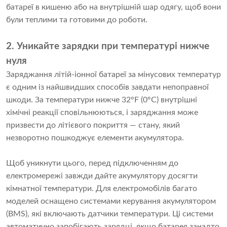
батареї в кишеню або на внутрішній шар одягу, щоб вони
були теплими та готовими до роботи.
2. Уникайте зарядки при температурі нижче
нуля
Заряджання літій-іонної батареї за мінусових температур
є одним із найшвидших способів завдати непоправної
шкоди. За температури нижче 32°F (0°C) внутрішні
хімічні реакції сповільнюються, і заряджання може
призвести до літієвого покриття — стану, який
незворотно пошкоджує елементи акумулятора.
Щоб уникнути цього, перед підключенням до
електромережі завжди дайте акумулятору досягти
кімнатної температури. Для електромобілів багато
моделей оснащено системами керування акумулятором
(BMS), які включають датчики температури. Ці системи
автоматично запобігають зарядці, якщо батарея занадто