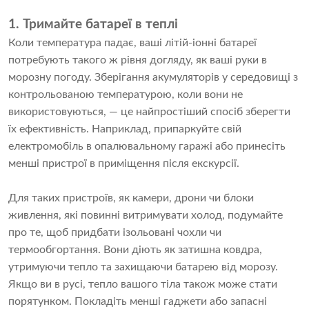
1. Тримайте батареї в теплі
Коли температура падає, ваші літій-іонні батареї
потребують такого ж рівня догляду, як ваші руки в
морозну погоду. Зберігання акумуляторів у середовищі з
контрольованою температурою, коли вони не
використовуються, — це найпростіший спосіб зберегти
їх ефективність. Наприклад, припаркуйте свій
електромобіль в опалювальному гаражі або принесіть
менші пристрої в приміщення після екскурсії.
Для таких пристроїв, як камери, дрони чи блоки
живлення, які повинні витримувати холод, подумайте
про те, щоб придбати ізольовані чохли чи
термообгортання. Вони діють як затишна ковдра,
утримуючи тепло та захищаючи батарею від морозу.
Якщо ви в русі, тепло вашого тіла також може стати
порятунком. Покладіть менші гаджети або запасні