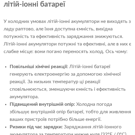
літій-іонні батареї
У холодних умовах літій-іонні акумулятори не виходять з
ладу раптово, але їхня доступна ємність, вихідна
потужність та ефективність заряджання знижуються.
Літій-іонні акумулятори потужні та ефективні, але в них є
слабке місце: вони погано переносять холод. Ось чому:
Повільніші хімічні реакції:
Літій-іонні батареї
генерують електроенергію за допомогою хімічної
реакції. За низьких температур ці реакції
сповільнюються, зменшуючи ємність і ефективність
акумулятора.
Підвищений внутрішній опір:
Холодна погода
збільшує внутрішній опір батареї, тобто для живлення
ваших пристроїв потрібно більше енергії.
Ризики під час зарядки:
Заряджання літій-іонного
акумулятора за температури нижче нуля (32°F / 0°C)