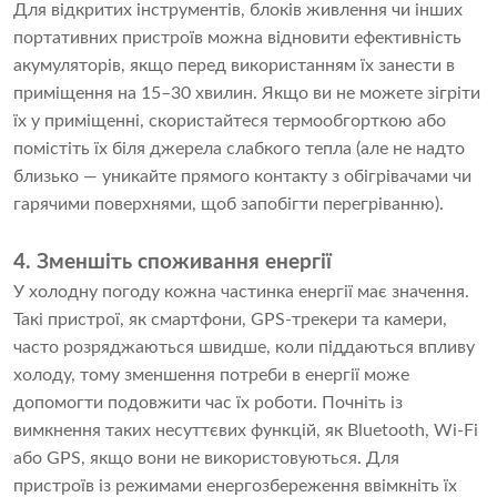
Для відкритих інструментів, блоків живлення чи інших
портативних пристроїв можна відновити ефективність
акумуляторів, якщо перед використанням їх занести в
приміщення на 15–30 хвилин. Якщо ви не можете зігріти
їх у приміщенні, скористайтеся термообгорткою або
помістіть їх біля джерела слабкого тепла (але не надто
близько — уникайте прямого контакту з обігрівачами чи
гарячими поверхнями, щоб запобігти перегріванню).
4. Зменшіть споживання енергії
У холодну погоду кожна частинка енергії має значення.
Такі пристрої, як смартфони, GPS-трекери та камери,
часто розряджаються швидше, коли піддаються впливу
холоду, тому зменшення потреби в енергії може
допомогти подовжити час їх роботи. Почніть із
вимкнення таких несуттєвих функцій, як Bluetooth, Wi-Fi
або GPS, якщо вони не використовуються. Для
пристроїв із режимами енергозбереження ввімкніть їх