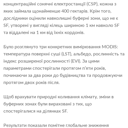
концентраційні сонячні електростанції (CSP), кожна з
яких займала щонайменше 400 гектарів. Крім того,
дослідники оцінили навколишні буферні зони, що не є
SF, утворені у вигляді кілець шириною 1 км навколо SF
та віддалені на 1 км від їхніх кордонів.
Було розглянуто три конкретних вимірювання MODIS:
температура поверхні суші (LST), альбедо, рослинність та
індекс розширеної рослинності (EVI). За цими
параметрами спостерігали протягом п’яти років,
починаючи за два роки до будівництва та продовжуючи
протягом двох років після.
Щоб врахувати природні коливання клімату, зміни в
буферних зонах були вираховані з тих, що
спостерігалися на ділянках SF.
Результати показали помітне глобальне зниження