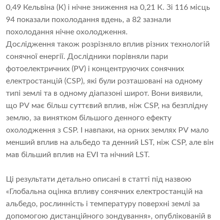
0,49 Кельвіна (К) і нічне зниження на 0,21 К. Зі 116 місць
94 ​​показали похолодання вдень, а 82 зазнали
похолодання нічне охолодження.
Дослідження також розрізняло вплив різних технологій
сонячної енергії. Дослідники порівняли пари
фотоелектричних (PV) і концентруючих сонячних
електростанцій (CSP), які були розташовані на одному
типі землі та в одному діапазоні широт. Вони виявили,
що PV має більш суттєвий вплив, ніж CSP, на безплідну
землю, за винятком більшого денного ефекту
охолодження з CSP. І навпаки, на орних землях PV мало
менший вплив на альбедо та денний LST, ніж CSP, але він
мав більший вплив на EVI та нічний LST.
Ці результати детально описані в статті під назвою
«Глобальна оцінка впливу сонячних електростанцій на
альбедо, рослинність і температуру поверхні землі за
допомогою дистанційного зондування», опублікованій в