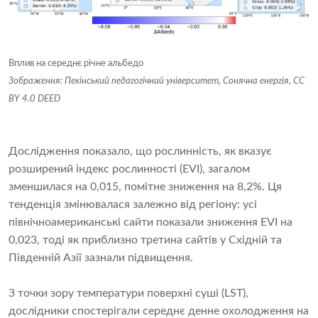
Вплив на середнє річне альбедо
Зображення: Пекінський педагогічний університет, Сонячна енергія, CC
BY 4.0 DEED
Дослідження показало, що рослинність, як вказує
розширений індекс рослинності (EVI), загалом
зменшилася на 0,015, помітне зниження на 8,2%. Ця
тенденція змінювалася залежно від регіону: усі
північноамериканські сайти показали зниження EVI на
0,023, тоді як приблизно третина сайтів у Східній та
Південній Азії зазнали підвищення.
З точки зору температури поверхні суші (LST),
дослідники спостерігали середнє денне охолодження на