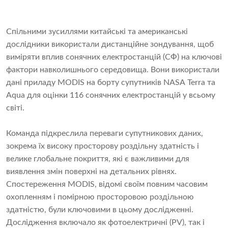
Спільними зусиллями китайські та американські
дослідники використали дистанційне зондування, щоб
виміряти вплив сонячних електростанцій (СФ) на ключові
фактори навколишнього середовища. Вони використали
дані приладу MODIS на борту супутників NASA Terra та
Aqua для оцінки 116 сонячних електростанцій у всьому
світі.
Команда підкреслила переваги супутникових даних,
зокрема їх високу просторову роздільну здатність і
велике глобальне покриття, які є важливими для
виявлення змін поверхні на детальних рівнях.
Спостереження MODIS, відомі своїм повним часовим
охопленням і помірною просторовою роздільною
здатністю, були ключовими в цьому дослідженні.
Дослідження включало як фотоелектричні (PV), так і