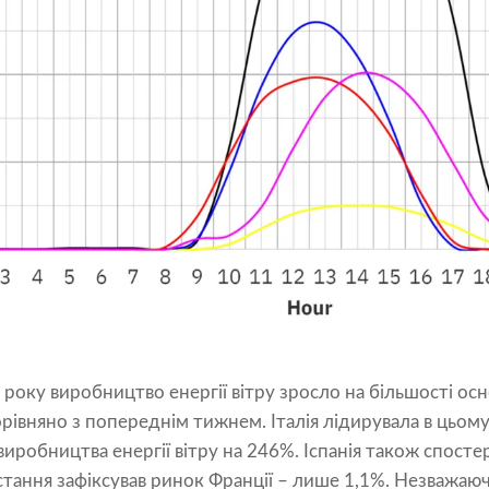
оку виробництво енергії вітру зросло на більшості ос
орівняно з попереднім тижнем. Італія лідирувала в цьому
робництва енергії вітру на 246%. Іспанія також спостер
тання зафіксував ринок Франції – лише 1,1%. Незважаю