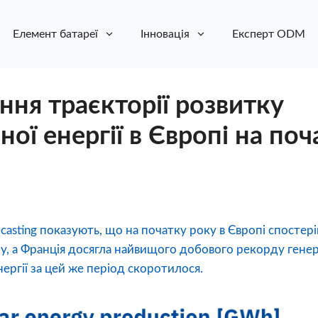
Елемент батареї
Інновація
Експерт ODM
ння траєкторії розвитку
ої енергії в Європі на по
ecasting показують, що на початку року в Європі спостер
у, а Франція досягла найвищого добового рекорду генерац
ергії за цей же період скоротилося.