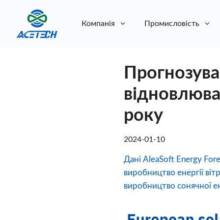
Компанія
Промисловість
Про нас
Прогнозува
Про нас
Стійкість
Стійкість
відновлюван
року
2024-01-10
Дані AleaSoft Energy For
виробництво енергії вітр
виробництво сонячної ен