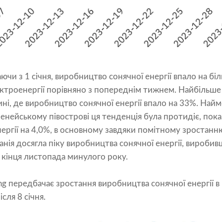
чи з 1 січня, виробництво сонячної енергії впало на бі
ектроенергії порівняно з попереднім тижнем. Найбільш
ні, де виробництво сонячної енергії впало на 33%. Найме
енейському півострові ця тенденція була протидіє, пок
ергії на 4,0%, в основному завдяки помітному зростанню
анія досягла піку виробництва сонячної енергії, виробив
кінця листопада минулого року.
ing передбачає зростання виробництва сонячної енергії в Н
сля 8 січня.