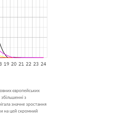
новних європейських
 збільшенні з
ігала значне зростання
чи на цей скромний