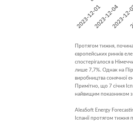
Протягом тижня, починаю
європейських ринків ел
спостерігалося в Німеччи
лише 7,7%. Однак на Пір
виробництва сонячної ен
Примітно, що 7 січня Ісп
найвищим показником з 
AleaSoft Energy Forecast
Іспанії протягом тижня пі