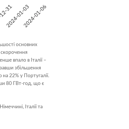
льшості основних
е скорочення
нше впало в Італії –
азавши збільшення
 на 22% у Португалії.
ши 80 ГВт-год, що є
імеччині, Італії та