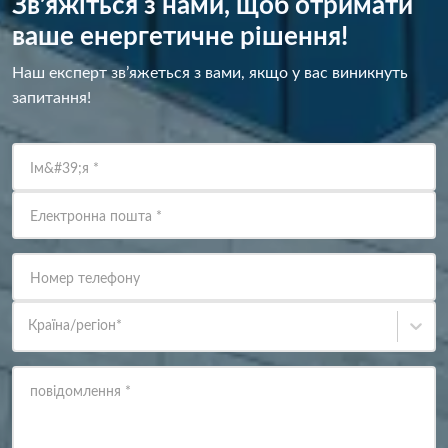
Зв’яжіться з нами, щоб отримати
ваше енергетичне рішення!
Наш експерт зв’яжеться з вами, якщо у вас виникнуть
запитання!
Ім&#39;я
*
Електронна пошта
*
Номер телефону
Країна/регіон
*
повідомлення
*