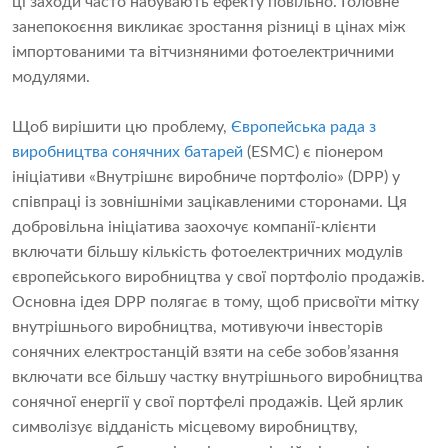
ці заходи часто набувають ефекту повільно. Головне
занепокоєння викликає зростання різниці в цінах між
імпортованими та вітчизняними фотоелектричними
модулями.
Щоб вирішити цю проблему,
Європейська рада з
виробництва сонячних батарей
(ESMC) є піонером
ініціативи «Внутрішнє виробниче портфоліо» (DPP) у
співпраці із зовнішніми зацікавленими сторонами. Ця
добровільна ініціатива заохочує компанії-клієнти
включати більшу кількість фотоелектричних модулів
європейського виробництва у свої портфоліо продажів.
Основна ідея DPP полягає в тому, щоб присвоїти мітку
внутрішнього виробництва, мотивуючи інвесторів
сонячних електростанцій взяти на себе зобов’язання
включати все більшу частку внутрішнього виробництва
сонячної енергії у свої портфелі продажів. Цей ярлик
символізує відданість місцевому виробництву,