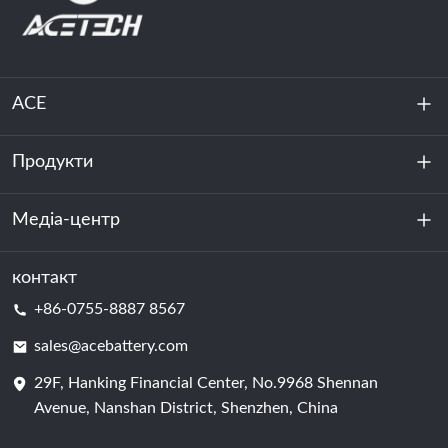
ACE
Продукти
Про нас
Стійкість
Медіа-центр
Зберігання енергії
Центр обробки даних та серверна кімната
контакт
Новини
+86-0755-8887 8567
Сила руху
Блог
sales@acebattery.com
29F, Hanking Financial Center, No.9968 Shennan
Елемент батареї
Avenue, Nanshan District, Shenzhen, China