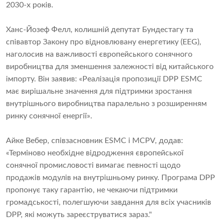
2030-х років.
Ханс-Йозеф Фелл, колишній депутат Бундестагу та
співавтор Закону про відновлювану енергетику (EEG),
наголосив на важливості європейського сонячного
виробництва для зменшення залежності від китайського
імпорту. Він заявив: «Реалізація пропозиції DPP ESMC
має вирішальне значення для підтримки зростання
внутрішнього виробництва паралельно з розширенням
ринку сонячної енергії».
Айке Вебер, співзасновник ESMC і MCPV, додав:
«Терміново необхідне відродження європейської
сонячної промисловості вимагає певності щодо
продажів модулів на внутрішньому ринку. Програма DPP
пропонує таку гарантію, не чекаючи підтримки
громадськості, полегшуючи завдання для всіх учасників
DPP, які можуть зареєструватися зараз."