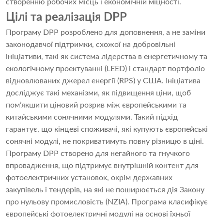
створенню робочих місць і економічній міцності.
Цілі та реалізація DPP
Програму DPP розроблено для доповнення, а не заміни
законодавчої підтримки, схожої на добровільні
ініціативи, такі як система лідерства в енергетичному та
екологічному проектуванні (LEED) і стандарт портфоліо
відновлюваних джерел енергії (RPS) у США. Ініціатива
досліджує такі механізми, як підвищення ціни, щоб
пом’якшити ціновий розрив між європейськими та
китайськими сонячними модулями. Такий підхід
гарантує, що кінцеві споживачі, які купують європейські
сонячні модулі, не покриватимуть повну різницю в ціні.
Програму DPP створено для негайного та гнучкого
впровадження, що підтримує внутрішній контент для
фотоелектричних установок, окрім державних
закупівель і тендерів, на які не поширюється дія Закону
про нульову промисловість (NZIA). Програма класифікує
європейські фотоелектричні модулі на основі їхньої