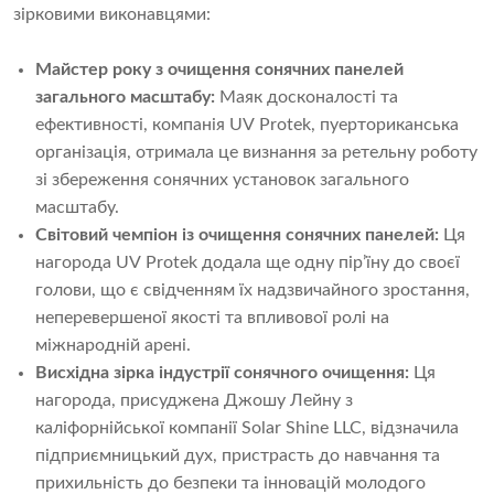
зірковими виконавцями:
Майстер року з очищення сонячних панелей
загального масштабу:
Маяк досконалості та
ефективності, компанія UV Protek, пуерториканська
організація, отримала це визнання за ретельну роботу
зі збереження сонячних установок загального
масштабу.
Світовий чемпіон із очищення сонячних панелей:
Ця
нагорода UV Protek додала ще одну пір’їну до своєї
голови, що є свідченням їх надзвичайного зростання,
неперевершеної якості та впливової ролі на
міжнародній арені.
Висхідна зірка індустрії сонячного очищення:
Ця
нагорода, присуджена Джошу Лейну з
каліфорнійської компанії Solar Shine LLC, відзначила
підприємницький дух, пристрасть до навчання та
прихильність до безпеки та інновацій молодого