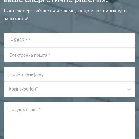
Наш експерт зв’яжеться з вами, якщо у вас виникнуть
запитання!
Ім&#39;я
*
Електронна пошта
*
Номер телефону
Країна/регіон
*
повідомлення
*