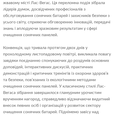
жвавому місті Лас-Вегас. Ця переломна подія зібрала
лідерів думок, досвідчених професіоналів з
обслуговування сонячних батарей і захисників безпеки з
усього світу, сприяючи обговоренню інновацій, передачі
знань і аплодуючи зразковим результатам у сфері
очищення сонячних панелей.
Конвенція, що тривала протягом двох днів у
прохолодному листопадовому повітрі, викликала повагу
завдяки поєднанню спонукаючих до роздумів основних
доповідей, інтерактивних дискусій, практичних
демонстрацій і критичних тренінгів із охорони здоров’я
та безпеки, пов’язаних із екологічними методами
очищення сонячних панелей. У класичному стилі Лас-
Вегаса зібрання завершилося гламурним урочистим
врученням нагород, справедливо відзначаючи видатний
внесок певних осіб і організацій у розвиток сектору
очищення сонячних батарей. Піднімемо завісу над