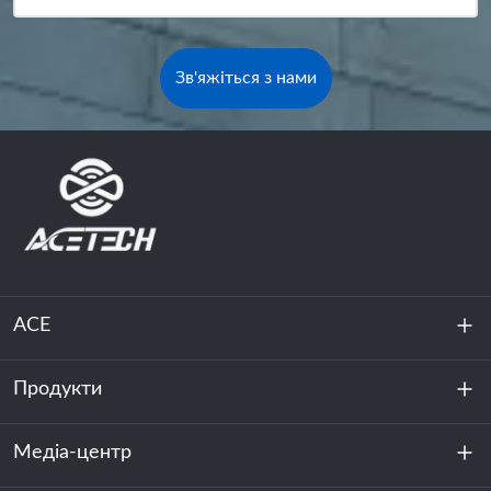
Зв'яжіться з нами
ACE
Продукти
Про нас
Стійкість
Медіа-центр
Зберігання енергії