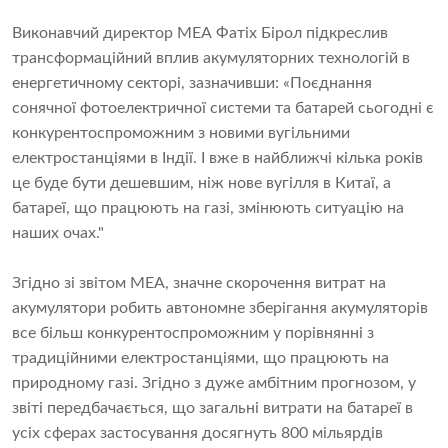
Виконавчий директор МЕА Фатіх Бірол підкреслив
трансформаційний вплив акумуляторних технологій в
енергетичному секторі, зазначивши: «Поєднання
сонячної фотоелектричної системи та батарей сьогодні є
конкурентоспроможним з новими вугільними
електростанціями в Індії. І вже в найближчі кілька років
це буде бути дешевшим, ніж нове вугілля в Китаї, а
батареї, що працюють на газі, змінюють ситуацію на
наших очах."
Згідно зі звітом МЕА, значне скорочення витрат на
акумулятори робить автономне зберігання акумуляторів
все більш конкурентоспроможним у порівнянні з
традиційними електростанціями, що працюють на
природному газі. Згідно з дуже амбітним прогнозом, у
звіті передбачається, що загальні витрати на батареї в
усіх сферах застосування досягнуть 800 мільярдів