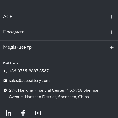
ACE
Продукти
Про нас
Стійкість
Медіа-центр
Зберігання енергії
Центр обробки даних та серверна кімната
контакт
Новини
+86-0755-8887 8567
Сила руху
Блог
sales@acebattery.com
29F, Hanking Financial Center, No.9968 Shennan
Елемент батареї
Avenue, Nanshan District, Shenzhen, China