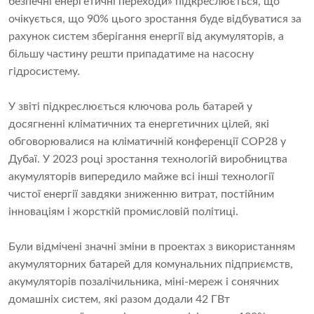
безпечні енергетичні переходи» підкреслюється, що
очікується, що 90% цього зростання буде відбуватися за
рахунок систем зберігання енергії від акумуляторів, а
більшу частину решти припадатиме на насосну
гідросистему.
У звіті підкреслюється ключова роль батарей у
досягненні кліматичних та енергетичних цілей, які
обговорювалися на кліматичній конференції COP28 у
Дубаї. У 2023 році зростання технологій виробництва
акумуляторів випередило майже всі інші технології
чистої енергії завдяки зниженню витрат, постійним
інноваціям і жорсткій промисловій політиці.
Були відмічені значні зміни в проектах з використанням
акумуляторних батарей для комунальних підприємств,
акумуляторів позалічильника, міні-мереж і сонячних
домашніх систем, які разом додали 42 ГВт