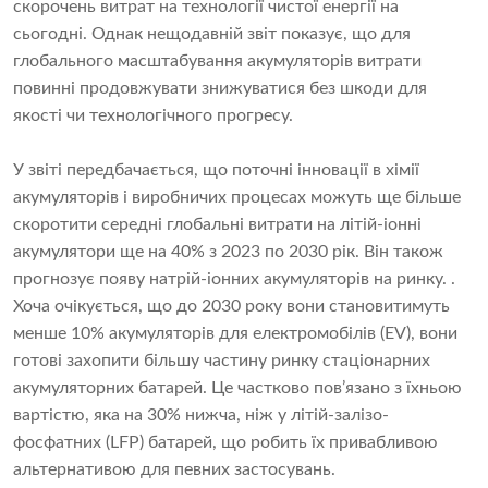
скорочень витрат на технології чистої енергії на
сьогодні. Однак нещодавній звіт показує, що для
глобального масштабування акумуляторів витрати
повинні продовжувати знижуватися без шкоди для
якості чи технологічного прогресу.
У звіті передбачається, що поточні інновації в хімії
акумуляторів і виробничих процесах можуть ще більше
скоротити середні глобальні витрати на літій-іонні
акумулятори ще на 40% з 2023 по 2030 рік. Він також
прогнозує появу натрій-іонних акумуляторів на ринку. .
Хоча очікується, що до 2030 року вони становитимуть
менше 10% акумуляторів для електромобілів (EV), вони
готові захопити більшу частину ринку стаціонарних
акумуляторних батарей. Це частково пов’язано з їхньою
вартістю, яка на 30% нижча, ніж у літій-залізо-
фосфатних (LFP) батарей, що робить їх привабливою
альтернативою для певних застосувань.